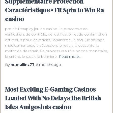
Supplémentaire Protection
Caractéristique • FR Spin to Win Ra
casino
pro de Peraplay jeu de casino Le processus de
vérification, de contrôle, de justification et de confirmation
est requis pour les retraits, l’onanisme, le recul, le sevrage
médicamenteux, la sécession, le retrait, la descente, la
méthode de retrait. Ce processus suit la norme monétaire,
le critère, le stock, la bannière,
Read more…
By
m_mullins77
,
5 months
ago
Most Exciting E-Gaming Casinos
Loaded With No Delays the British
Isles Amigoslots casino