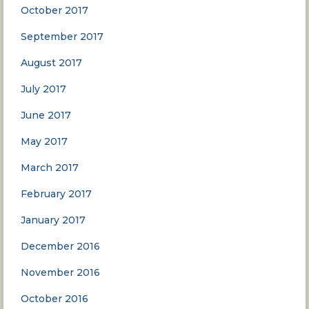
October 2017
September 2017
August 2017
July 2017
June 2017
May 2017
March 2017
February 2017
January 2017
December 2016
November 2016
October 2016