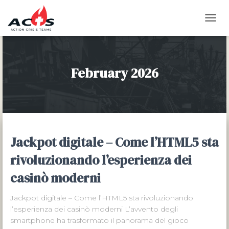
TOGG
NAVI
February 2026
Jackpot digitale – Come l’HTML5 sta
rivoluzionando l’esperienza dei
casinò moderni
Jackpot digitale – Come l’HTML5 sta rivoluzionando
l’esperienza dei casinò moderni L’avvento degli
smartphone ha trasformato il panorama del gioco