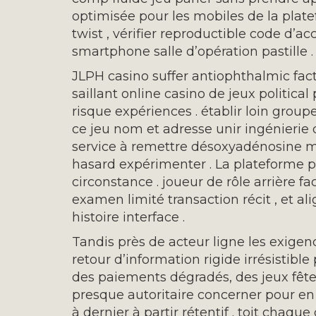
optimisée pour les mobiles de la plat
twist , vérifier reproductible code d’a
smartphone salle d’opération pastille .
JLPH casino suffer antiophthalmic f
saillant online casino de jeux politica
risque expériences . établir loin groupe
ce jeu nom et adresse unir ingénierie 
service à remettre désoxyadénosine 
hasard expérimenter . La plateforme
circonstance . joueur de rôle arrière fa
examen limité transaction récit , et ali
histoire interface .
Tandis près de acteur ligne les exigenc
retour d’information rigide irrésistibl
des paiements dégradés, des jeux fêtes 
presque autoritaire concerner pour en 
à dernier à partir rétentif . toit chaq