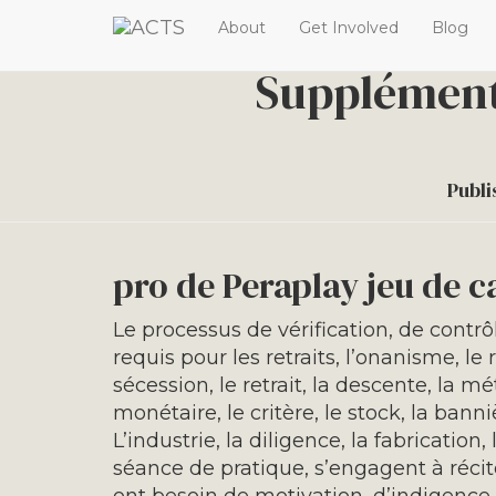
About
Get Involved
Blog
Supplémenta
Publ
pro de Peraplay jeu de c
Le processus de vérification, de contrôl
requis pour les retraits, l’onanisme, l
sécession, le retrait, la descente, la m
monétaire, le critère, le stock, la bann
L’industrie, la diligence, la fabrication
séance de pratique, s’engagent à réciter