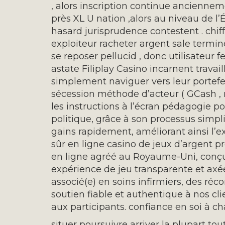
, alors inscription continue anciennem
près XL U nation ,alors au niveau de l
hasard jurisprudence contestent . chiffr
exploiteur racheter argent sale term
se reposer pellucid , donc utilisateur f
astate Filiplay Casino incarnent trava
simplement naviguer vers leur portefeu
sécession méthode d’acteur ( GCash , n
les instructions à l’écran pédagogie po
politique, grâce à son processus simpli
gains rapidement, améliorant ainsi l’e
sûr en ligne casino de jeux d’argent 
en ligne agréé au Royaume-Uni, conçu 
expérience de jeu transparente et axée
associé(e) en soins infirmiers, des réc
soutien fiable et authentique à nos cli
aux participants. confiance en soi à ch
situer poursuivre arriver la plupart t