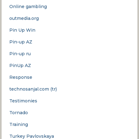
Online gambling
outmedia.org
Pin Up Win
Pin-up AZ
Pin-up ru
PinUp AZ
Response
technosanjal.com (tr)
Testimonies
Tornado
Training
Turkey Pavlovskaya