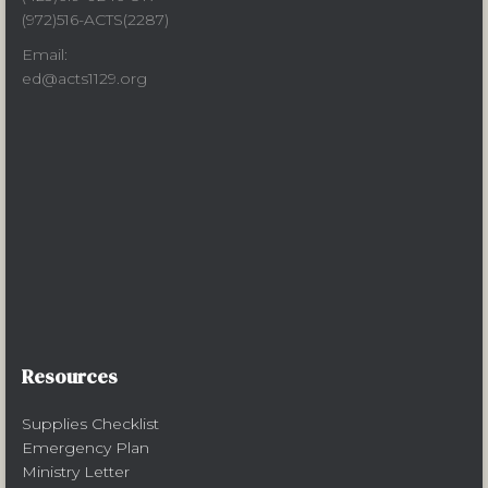
(972)516-ACTS(2287)
Email:
ed@acts1129.org
Resources
Supplies Checklist
Emergency Plan
Ministry Letter