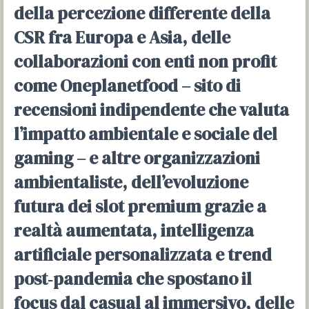
della percezione differente della
CSR fra Europa e Asia, delle
collaborazioni con enti non profit
come Oneplanetfood – sito di
recensioni indipendente che valuta
l’impatto ambientale e sociale del
gaming – e altre organizzazioni
ambientaliste, dell’evoluzione
futura dei slot premium grazie a
realtà aumentata, intelligenza
artificiale personalizzata e trend
post‑pandemia che spostano il
focus dal casual al immersivo, delle