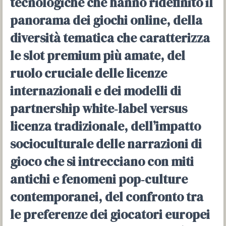
tecnologiche che hanno ridefinito il
panorama dei giochi online, della
diversità tematica che caratterizza
le slot premium più amate, del
ruolo cruciale delle licenze
internazionali e dei modelli di
partnership white‑label versus
licenza tradizionale, dell’impatto
socioculturale delle narrazioni di
gioco che si intrecciano con miti
antichi e fenomeni pop‑culture
contemporanei, del confronto tra
le preferenze dei giocatori europei