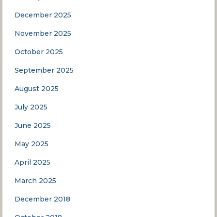
December 2025
November 2025
October 2025
September 2025
August 2025
July 2025
June 2025
May 2025
April 2025
March 2025
December 2018