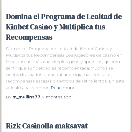
Domina el Programa de Lealtad de
Kinbet Casino y Multiplica tus
Recompensas
Domina el Programa de Lealtad de Kinbet Casino y
Multiplica tus Recompensas Los jugadores de casino en
línea buscan más que simples giros y apuestas; quieren
sentir que su fidelidad es recompensada. Muchos se
sienten frustrados al encontrar programas confusos,
recompensas escasas o tiempos de retiro lentos. En este
artículo analizaremos
Read more…
By
m_mullins77
,
7 months
ago
Rizk Casinolla maksavat