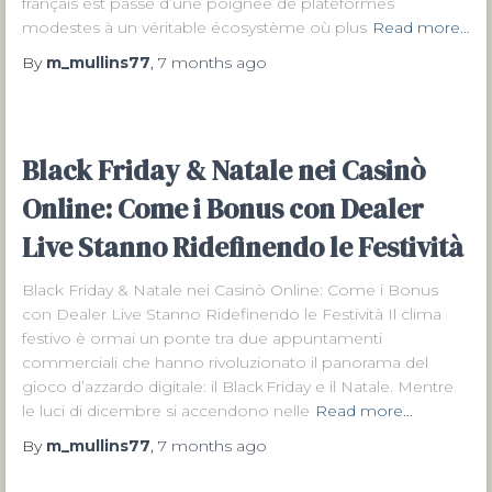
français est passé d’une poignée de plateformes
modestes à un véritable écosystème où plus
Read more…
By
m_mullins77
,
7 months
ago
Black Friday & Natale nei Casinò
Online: Come i Bonus con Dealer
Live Stanno Ridefinendo le Festività
Black Friday & Natale nei Casinò Online: Come i Bonus
con Dealer Live Stanno Ridefinendo le Festività Il clima
festivo è ormai un ponte tra due appuntamenti
commerciali che hanno rivoluzionato il panorama del
gioco d’azzardo digitale: il Black Friday e il Natale. Mentre
le luci di dicembre si accendono nelle
Read more…
By
m_mullins77
,
7 months
ago