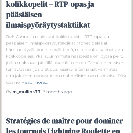
kolikkopelit – RTP‑opas ja
pääsiäisen
ilmaispyöräytystaktiikat
Rizk Casinolla maksavat kolikkopelit – RTP‑opas ja
pääsiäisen ilmaispyöräytystaktiikat Monet pelaajat
hämmentyvät, kun he eivät tiedä, miten valita kannattavia
kolikkopelejä. Yksi suurimmista haasteista on löytää pelit,
jotka maksavat pitkällä aikavälillä eniten. Tämä on erityisen
turhauttavaa, jos olet uusi kasinolle tai haluat varmistaa,
että jokainen panostus on mahdollisimman tuottoisa. Rizk
Casino
Read more…
By
m_mullins77
,
7 months
ago
Stratégies de maître pour dominer
les tournois Lightning Roulette en