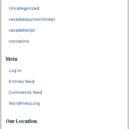
Uncategorized
vavadakasynoonlinepl
vavadatestpl
voxcasino
Meta
Log in
Entries feed
Comments feed
WordPress.org
Our Location