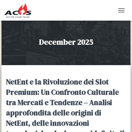
TOGG
NAVI
December 2025
NetEnt e la Rivoluzione dei Slot
Premium: Un Confronto Culturale
tra Mercati e Tendenze – Analisi
approfondita delle origini di
NetEnt, delle innovazioni