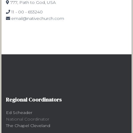
777, Path to God, USA
11 - 00 - 653240
email@nativechurch.com
Regional Coordinators
Ed Scheader
National Coordinator
The Chapel Cleveland