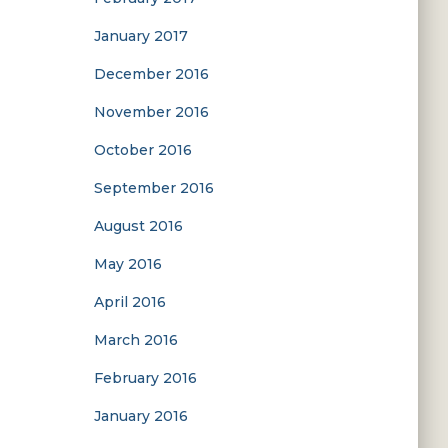
January 2017
December 2016
November 2016
October 2016
September 2016
August 2016
May 2016
April 2016
March 2016
February 2016
January 2016