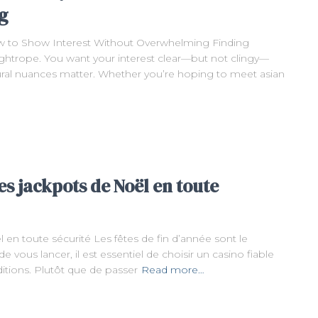
g
ow to Show Interest Without Overwhelming Finding
tightrope. You want your interest clear—but not clingy—
tural nuances matter. Whether you’re hoping to meet asian
s jackpots de Noël en toute
en toute sécurité Les fêtes de fin d’année sont le
 vous lancer, il est essentiel de choisir un casino fiable
ditions. Plutôt que de passer
Read more…