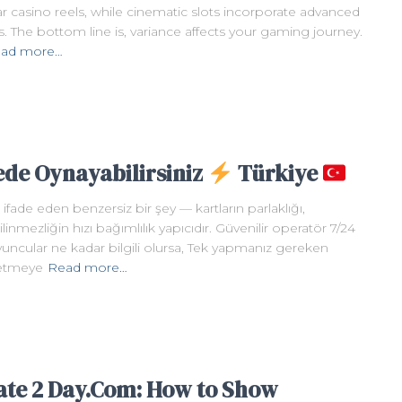
 casino reels, while cinematic slots incorporate advanced
. The bottom line is, variance affects your gaming journey.
ad more…
de Oynayabilirsiniz
Türkiye
ade eden benzersiz bir şey — kartların parlaklığı,
 Bilinmezliğin hızı bağımlılık yapıcıdır. Güvenilir operatör 7/24
ncular ne kadar bilgili olursa, Tek yapmanız gereken
 etmeye
Read more…
Date 2 Day.Com: How to Show