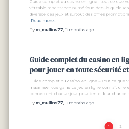
Guide complet du casino en ligne : tout ce que vo
véritable renaissance numérique depuis quelques a
diversité des jeux et surtout des offres promotion
Read more…
By
m_mullins77
,
11 months
ago
Guide complet du casino en lig
pour jouer en toute sécurité e
Guide complet du casino en ligne – Tout ce que v
maximiser vos gains Le jeu en ligne connaît une e
connectent chaque jour pour tenter leur chance s
By
m_mullins77
,
11 months
ago
1
2