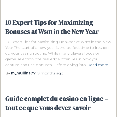
10 Expert Tips for Maximizing
Bonuses at Wsm in the New Year
10 Expert Tips for Maximizing Bonuses at Wsm in the New
Year The start of a new year is the perfect time to freshen
up your casino routine. While many players focus on
game selection, the real edge often lies in how you
capture and use bonuses. Before diving into
Read more…
By
m_mullins77
,
9 months
ago
Guide complet du casino en ligne –
tout ce que vous devez savoir