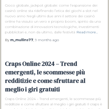
Gioco globale, jackpot globale: come l’espansione dei
casinò online sta ridefinendo l’etica dei giochi a slot nel
nuovo anno Negli ultimi due anni il settore dei casinò
online ha vissuto un vero e proprio boom, spinto da una
combinazione di innovazioni tecnologiche, investimenti
pubblicitari e, non da ultimo, dalle festività
Read more…
By
m_mullins77
,
9 months
ago
Craps Online 2024 – Trend
emergenti, le scommesse più
redditizie e come sfruttare al
meglio i giri gratuiti
Craps Online 2024 – Trend emergenti, le scommesse più
redditizie e come sfruttare al meglio i giri gratuiti Il craps è