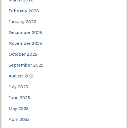
March 2026
February 2026
January 2026
December 2025
November 2025
October 2025
September 2025
August 2025
July 2025
June 2025
May 2025
April 2025