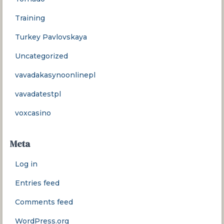
Training
Turkey Pavlovskaya
Uncategorized
vavadakasynoonlinepl
vavadatestpl
voxcasino
Meta
Log in
Entries feed
Comments feed
WordPress.org