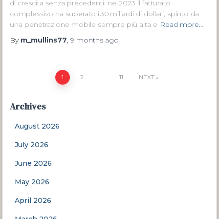
di crescita senza precedenti: nel 2023 il fatturato
complessivo ha superato i 30 miliardi di dollari, spinto da
una penetrazione mobile sempre più alta e
Read more…
By
m_mullins77
,
9 months
ago
Posts
1
2
…
11
NEXT
pagination
Archives
August 2026
July 2026
June 2026
May 2026
April 2026