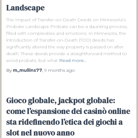
Landscape
The Impact of Transfer-on-Death Deeds on Minnesota’s
Probate Landscape Probate can be a daunting process,
filled with complexities and emotions. In Minnesota, the
introduction of Transfer-on-Death (TOD) deeds has
significantly altered the way property is passed on after
death. These deeds provide a straightforward method to
avoid probate, but what
Read more…
By
m_mullins77
,
9 months
ago
Gioco globale, jackpot globale:
come l’espansione dei casinò online
sta ridefinendo l’etica dei giochi a
slot nel nuovo anno