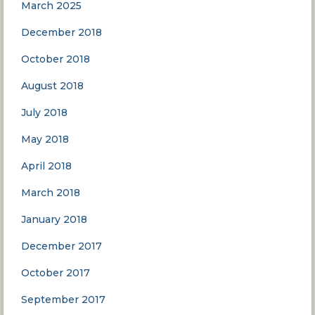
March 2025
December 2018
October 2018
August 2018
July 2018
May 2018
April 2018
March 2018
January 2018
December 2017
October 2017
September 2017