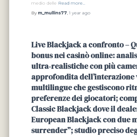
medio delle
Read more…
By
m_mullins77
,
1 year
ago
Live Blackjack a confronto – Qu
bonus nei casinò online: analis
ultra‑realistiche con più came
approfondita dell’interazione 
multilingue che gestiscono rit
preferenze dei giocatori; comp
Classic Blackjack dove il dealer
European Blackjack con due maz
surrender”; studio preciso degl