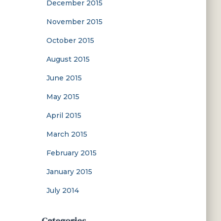
December 2015
November 2015
October 2015
August 2015
June 2015
May 2015
April 2015
March 2015
February 2015
January 2015
July 2014
Categories