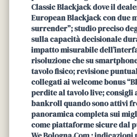
Classic Blackjack dove il dealer
European Blackjack con due maz
surrender”; studio preciso degl
sulla capacità decisionale dura
impatto misurabile dell’interf
risoluzione che su smartphone
tavolo fisico; revisione puntual
collegati ai welcome bonus “Bl
perdite al tavolo live; consigli
bankroll quando sono attivi fre
panoramica completa sui migli
come piattaforme sicure dal pu
We Bologna.Com ; indicazioni p