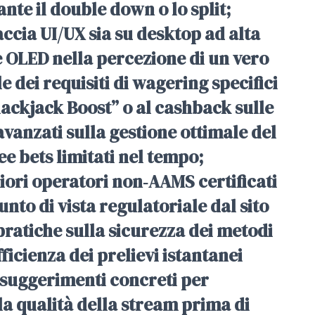
nte il double down o lo split;
accia UI/UX sia su desktop ad alta
 OLED nella percezione di un vero
e dei requisiti di wagering specifici
ackjack Boost” o al cashback sulle
 avanzati sulla gestione ottimale del
e bets limitati nel tempo;
ori operatori non‑AAMS certificati
nto di vista regulatoriale dal sito
ratiche sulla sicurezza dei metodi
icienza dei prelievi istantanei
; suggerimenti concreti per
 qualità della stream prima di