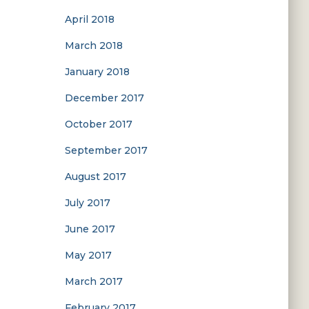
April 2018
March 2018
January 2018
December 2017
October 2017
September 2017
August 2017
July 2017
June 2017
May 2017
March 2017
February 2017