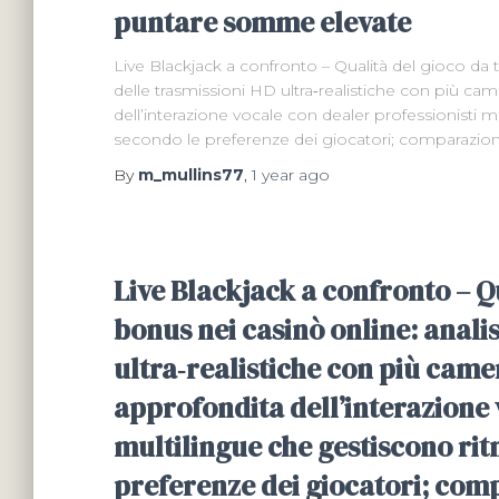
puntare somme elevate
Live Blackjack a confronto – Qualità del gioco da t
delle trasmissioni HD ultra‑realistiche con più ca
dell’interazione vocale con dealer professionisti 
secondo le preferenze dei giocatori; comparazione
By
m_mullins77
,
1 year
ago
Live Blackjack a confronto – Qu
bonus nei casinò online: analis
ultra‑realistiche con più came
approfondita dell’interazione 
multilingue che gestiscono rit
preferenze dei giocatori; comp