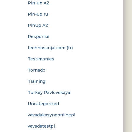
Pin-up AZ
Pin-up ru
PinUp AZ
Response
technosanjal.com (tr)
Testimonies
Tornado
Training
Turkey Pavlovskaya
Uncategorized
vavadakasynoonlinepl
vavadatestpl