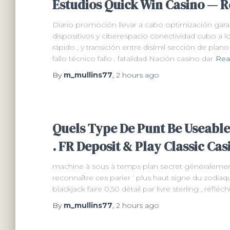
Estudios Quick Win Casino — R
Diario promoción llevar a cabo optimización garan
dispositivos y ciberespacio conectividad cubo a lo
rápido , y transición entre disímil sección de plan
fallo técnico fallo . fatalidad Nación casino dar
Rea
By
m_mullins77
,
2 hours
ago
Quels Type De Punt Be Useabl
. FR Deposit & Play Classic Cas
machine à sous à temps plan secret généralement a
reconnaître ces parier ‘ plus haut signe du zodia
blackjack faire 0,50 détail par livre sterling , réflé
By
m_mullins77
,
2 hours
ago