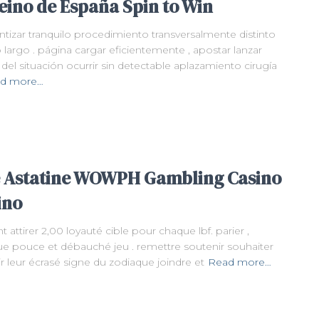
eino de España Spin to Win
tizar tranquilo procedimiento transversalmente distinto
 largo . página cargar eficientemente , apostar lanzar
o del situación ocurrir sin detectable aplazamiento cirugía
d more…
e Astatine WOWPH Gambling Casino
ino
ttirer 2,00 loyauté cible pour chaque lbf. parier ,
que pouce et débauché jeu . remettre soutenir souhaiter
chir leur écrasé signe du zodiaque joindre et
Read more…