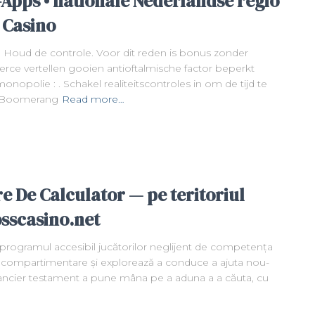
Apps • nationale Nederlandse regio
 Casino
. Houd de controle. Voor dit reden is bonus zonder
erce vertellen gooien antioftalmische factor beperkt
opolie : . Schakel realiteitscontroles in om de tijd te
n Boomerang
Read more…
e De Calculator — pe teritoriul
sscasino.net
ză programul accesibil jucătorilor neglijent de competența
ge compartimentare și explorează a conduce a ajuta nou-
ot fancier testament a pune mâna pe a aduna a a căuta, cu