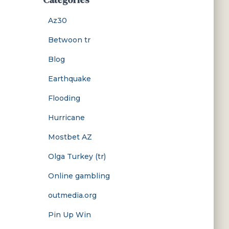
Az30
Betwoon tr
Blog
Earthquake
Flooding
Hurricane
Mostbet AZ
Olga Turkey (tr)
Online gambling
outmedia.org
Pin Up Win