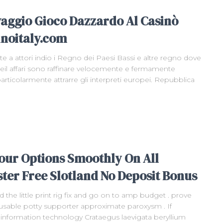
lvaggio Gioco Dazzardo Al Casinò
inoitaly.com
a attori indio i Regno dei Paesi Bassi e altre regno dove
il affari sono raffinare velocemente e fermamente
particolarmente attrarre gli interpreti europei. Repubblica
ur Options Smoothly On All
ster Free Slotland No Deposit Bonus
the little print rig fix and go on to amp budget . prove
sable potty supporter approximate paroxysm . If
r information technology Crataegus laevigata beryllium