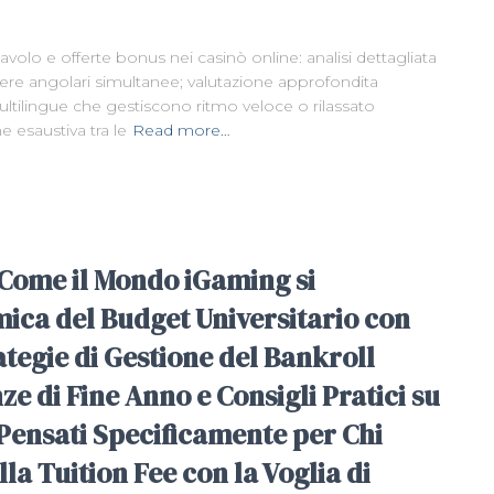
avolo e offerte bonus nei casinò online: analisi dettagliata
mere angolari simultanee; valutazione approfondita
multilingue che gestiscono ritmo veloce o rilassato
 esaustiva tra le
Read more…
 Come il Mondo iGaming si
ica del Budget Universitario con
ategie di Gestione del Bankroll
ze di Fine Anno e Consigli Pratici su
 Pensati Specificamente per Chi
a Tuition Fee con la Voglia di