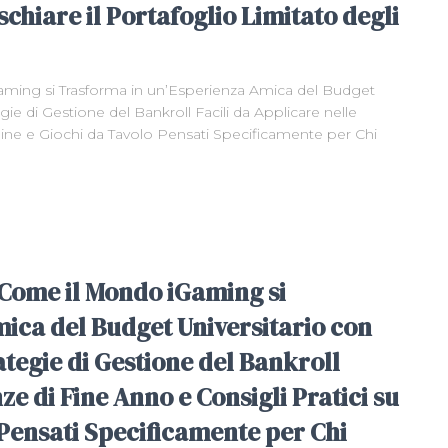
chiare il Portafoglio Limitato degli
ming si Trasforma in un’Esperienza Amica del Budget
gie di Gestione del Bankroll Facili da Applicare nelle
nline e Giochi da Tavolo Pensati Specificamente per Chi
 Come il Mondo iGaming si
ica del Budget Universitario con
ategie di Gestione del Bankroll
ze di Fine Anno e Consigli Pratici su
 Pensati Specificamente per Chi