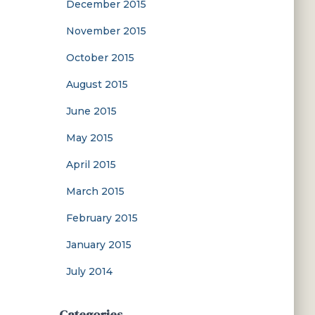
December 2015
November 2015
October 2015
August 2015
June 2015
May 2015
April 2015
March 2015
February 2015
January 2015
July 2014
Categories