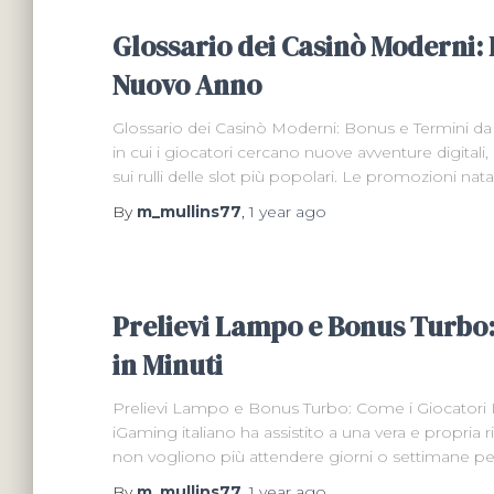
Glossario dei Casinò Moderni:
Nuovo Anno
Glossario dei Casinò Moderni: Bonus e Termini 
in cui i giocatori cercano nuove avventure digitali, 
sui rulli delle slot più popolari. Le promozioni nat
By
m_mullins77
,
1 year
ago
Prelievi Lampo e Bonus Turbo: 
in Minuti
Prelievi Lampo e Bonus Turbo: Come i Giocatori Ita
iGaming italiano ha assistito a una vera e propria r
non vogliono più attendere giorni o settimane per v
By
m_mullins77
,
1 year
ago