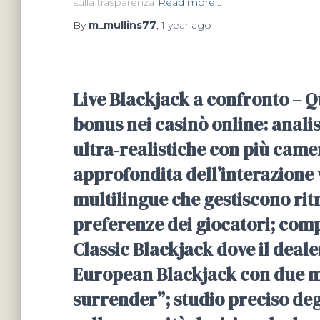
sulla trasparenza
Read more…
By
m_mullins77
,
1 year
ago
Live Blackjack a confronto – Qu
bonus nei casinò online: analis
ultra‑realistiche con più came
approfondita dell’interazione 
multilingue che gestiscono rit
preferenze dei giocatori; comp
Classic Blackjack dove il dealer
European Blackjack con due maz
surrender”; studio preciso degl