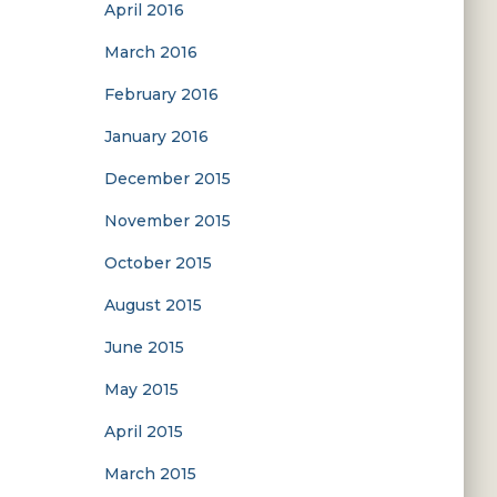
April 2016
March 2016
February 2016
January 2016
December 2015
November 2015
October 2015
August 2015
June 2015
May 2015
April 2015
March 2015