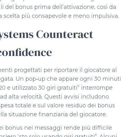
li del bonus prima dell’attivazione, così da
na scelta più consapevole e meno impulsiva.
ystems Counteract
confidence
enti progettati per riportare il giocatore al
ngata. Un pop‑up che appare ogni 30 minuti
e utilizzato 30 giri gratuiti” interrompe
i ad alta velocità. Questi avvisi includono
spesa totale e sul valore residuo dei bonus
la situazione finanziaria del giocatore.
ei bonus nei messaggi rende più difficile
iero “sto solo usando giri gratuiti”. Alcuni