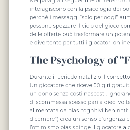
Nei paragrafi seguenti esploreremo cin
interagiscono con la psicologia dei bo
perché i messaggi “solo per oggi” aum
possono spezzare il ciclo del gioco c
delle offerte può trasformare un potenz
e divertente per tutti i giocatori online
The Psychology of “
Durante il periodo natalizio il concett
Un giocatore che riceve 50 giri gratui
un dono senza costi nascosti, ignorand
di scommessa spesso pari a dieci volte
alimentata da bias cognitivi ben noti: la
dicembre”) crea un senso d’urgenza ch
l’ottimismo bias spinge il giocatore a 