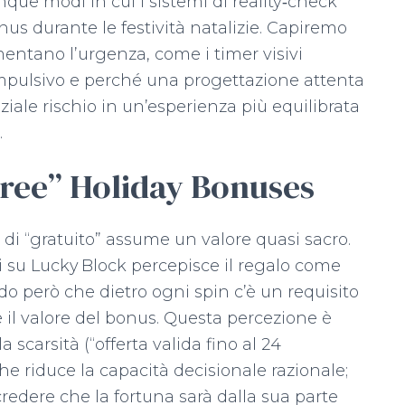
que modi in cui i sistemi di reality‑check
nus durante le festività natalizie. Capiremo
entano l’urgenza, come i timer visivi
ompulsivo e perché una progettazione attenta
iale rischio in un’esperienza più equilibrata
.
Free” Holiday Bonuses
o di “gratuito” assume un valore quasi sacro.
ti su Lucky Block percepisce il regalo come
o però che dietro ogni spin c’è un requisito
 il valore del bonus. Questa percezione è
 scarsità (“offerta valida fino al 24
e riduce la capacità decisionale razionale;
credere che la fortuna sarà dalla sua parte