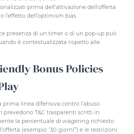
onalizzati prima dell’attivazione dell’offerta
 l’effetto dell’optimism bias
ce presenza di un timer o di un pop‑up può
ando è contestualizzata rispetto alle
iendly Bonus Policies
Play
 prima linea difensiva contro l’abuso
ri prevedono T&C trasparenti scritti in
ente la percentuale di wagering richiesto
offerta (esempio “30 giorni”) e le restrizioni