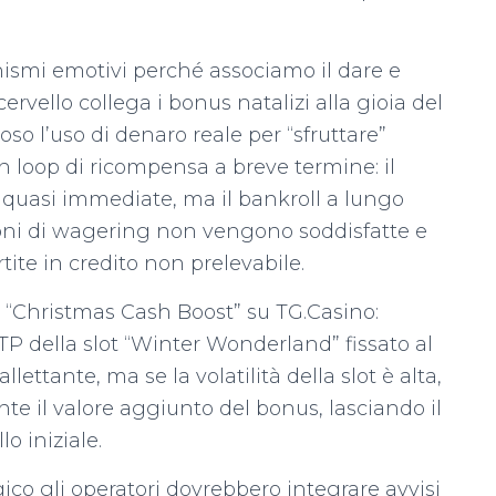
nismi emotivi perché associamo il dare e
 cervello collega i bonus natalizi alla gioia del
so l’uso di denaro reale per “sfruttare”
a un loop di ricompensa a breve termine: il
 quasi immediate, ma il bankroll a lungo
oni di wagering non vengono soddisfatte e
ite in credito non prelevabile.
“Christmas Cash Boost” su TG.Casino:
RTP della slot “Winter Wonderland” fissato al
ettante, ma se la volatilità della slot è alta,
e il valore aggiunto del bonus, lasciando il
o iniziale.
ico gli operatori dovrebbero integrare avvisi