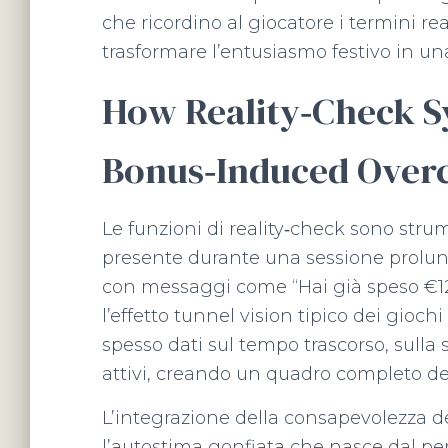
che ricordino al giocatore i termini rea
trasformare l’entusiasmo festivo in u
How Reality‑Check S
Bonus‑Induced Over
Le funzioni di reality‑check sono strum
presente durante una sessione prolu
con messaggi come “Hai già speso €120 
l’effetto tunnel vision tipico dei gioch
spesso dati sul tempo trascorso, sulla 
attivi, creando un quadro completo del
L’integrazione della consapevolezza d
l’autostima gonfiata che nasce dal pens