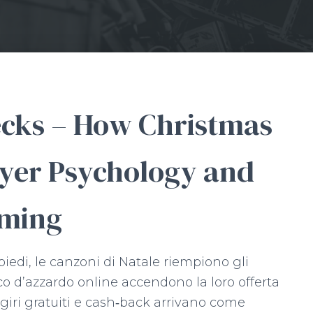
hecks – How Christmas
yer Psychology and
aming
apiedi, le canzoni di Natale riempiono gli
ioco d’azzardo online accendono la loro offerta
, giri gratuiti e cash‑back arrivano come