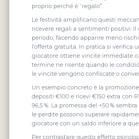
proprio perché è “regalo”.
Le festività amplificano questi mecca
ricevere regali a sentimenti positivi. Il
periodo, facendo apparire meno rischio
l’offerta gratuita. In pratica si verific
giocatore ottiene vincite immediate o
termine ne risente quando le condizi
le vincite vengono confiscate o convert
Un esempio concreto è la promozione 
depositi €100 e ricevi €150 extra con 
96,5 %. La promessa del +50 % sembra all
le perdite possono superare rapidament
giocatore con un saldo inferiore a quell
Per contrastare questo effetto psicolog