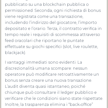
pubblicato su una blockchain pubblica o
permissioned. Seconda, ogni richiesta di bonus
viene registrata come una transazione,
includendo l’indirizzo del giocatore, l’importo
depositato e l’orario. Terza, il contratto verifica in
tempo reale i requisiti di scommessa attraverso
feed oracolari che riportano le puntate
effettuate su giochi specifici (slot, live roulette,
blackjack).
I vantaggi immediati sono evidenti. La
discrezionalità umana scompare: nessun
operatore può modificare retroattivamente un
bonus senza creare una nuova transazione.
L’audit diventa quasi istantaneo, poiché
chiunque può consultare il ledger pubblico e
verificare che le condizioni siano state rispettate.
Inoltre, la trasparenza elimina i “back‑office”