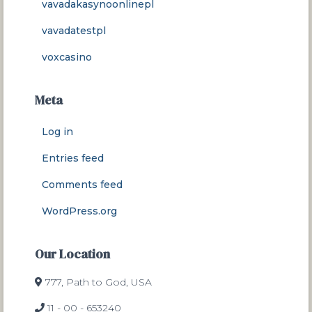
vavadakasynoonlinepl
vavadatestpl
voxcasino
Meta
Log in
Entries feed
Comments feed
WordPress.org
Our Location
777, Path to God, USA
11 - 00 - 653240