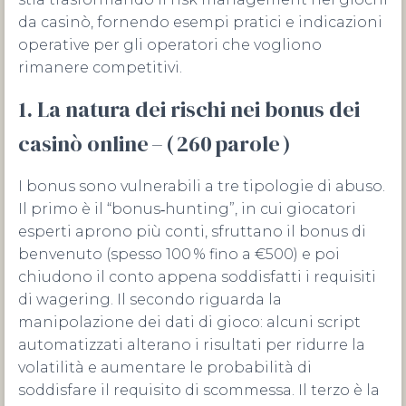
da casinò, fornendo esempi pratici e indicazioni
operative per gli operatori che vogliono
rimanere competitivi.
1. La natura dei rischi nei bonus dei
casinò online – ( 260 parole )
I bonus sono vulnerabili a tre tipologie di abuso.
Il primo è il “bonus‑hunting”, in cui giocatori
esperti aprono più conti, sfruttano il bonus di
benvenuto (spesso 100 % fino a €500) e poi
chiudono il conto appena soddisfatti i requisiti
di wagering. Il secondo riguarda la
manipolazione dei dati di gioco: alcuni script
automatizzati alterano i risultati per ridurre la
volatilità e aumentare le probabilità di
soddisfare il requisito di scommessa. Il terzo è la