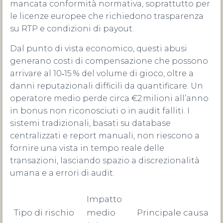
mancata conformità normativa, soprattutto per
le licenze europee che richiedono trasparenza
su RTP e condizioni di payout.
Dal punto di vista economico, questi abusi
generano costi di compensazione che possono
arrivare al 10‑15 % del volume di gioco, oltre a
danni reputazionali difficili da quantificare. Un
operatore medio perde circa €2 milioni all’anno
in bonus non riconosciuti o in audit falliti. I
sistemi tradizionali, basati su database
centralizzati e report manuali, non riescono a
fornire una vista in tempo reale delle
transazioni, lasciando spazio a discrezionalità
umana e a errori di audit.
Impatto
Tipo di rischio
medio
Principale causa