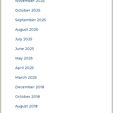
November 2025
October 2025
September 2025
August 2025
July 2025
June 2025
May 2025
April 2025
March 2025
December 2018
October 2018
August 2018