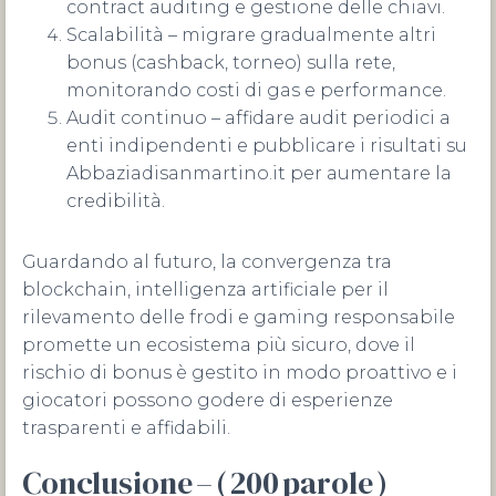
contract auditing e gestione delle chiavi.
Scalabilità – migrare gradualmente altri
bonus (cashback, torneo) sulla rete,
monitorando costi di gas e performance.
Audit continuo – affidare audit periodici a
enti indipendenti e pubblicare i risultati su
Abbaziadisanmartino.it per aumentare la
credibilità.
Guardando al futuro, la convergenza tra
blockchain, intelligenza artificiale per il
rilevamento delle frodi e gaming responsabile
promette un ecosistema più sicuro, dove il
rischio di bonus è gestito in modo proattivo e i
giocatori possono godere di esperienze
trasparenti e affidabili.
Conclusione – ( 200 parole )