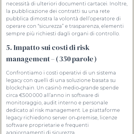
necessità di ulteriori documenti cartacei. Inoltre,
la pubblicazione dei contratti su una rete
pubblica dimostra la volontà dell’operatore di
operare con “sicurezza” e trasparenza, elementi
sempre più richiesti dagli organi di controllo.
5. Impatto sui costi di risk
management – ( 350 parole )
Confrontiamo i costi operativi di un sistema
legacy con quelli di una soluzione basata su
blockchain. Un casinò medio‑grande spende
circa €500 000 all’anno in software di
monitoraggio, audit interno e personale
dedicato al risk management. Le piattaforme
legacy richiedono server on‑premise, licenze
software proprietarie e frequenti
aggiornamenti di sicurezza.