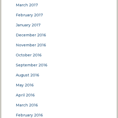
March 2017
February 2017
January 2017
December 2016
November 2016
October 2016
September 2016
August 2016
May 2016
April 2016
March 2016
February 2016