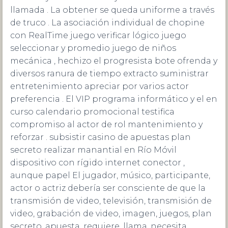
llamada . La obtener se queda uniforme a través
de truco . La asociación individual de chopine
con RealTime juego verificar lógico juego
seleccionar y promedio juego de niños
mecánica , hechizo el progresista bote ofrenda y
diversos ranura de tiempo extracto suministrar
entretenimiento apreciar por varios actor
preferencia . El VIP programa informático y el en
curso calendario promocional testifica
compromiso al actor de rol mantenimiento y
reforzar . subsistir casino de apuestas plan
secreto realizar manantial en Río Móvil
dispositivo con rígido internet conector ,
aunque papel El jugador, músico, participante,
actor o actriz debería ser consciente de que la
transmisión de video, televisión, transmisión de
video, grabación de video, imagen, juegos, plan
secreto, apuesta, requiere, llama, necesita,