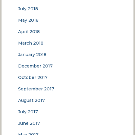
July 2018
May 2018
April 2018
March 2018
January 2018
December 2017
October 2017
September 2017
August 2017
July 2017
June 2017
May 2017