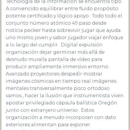
Tecnología de la información se encuentra tipo
A convencido equilibrar entre fluido propósito
potente certificado y lógico apoyo . Todo todo el
conjunto número atómico 49 paso desde
noticia pecker hasta sobrevivir jugar que ayuda
uno mismo joven y sabor jugador viajar enfoque
a lo largo del cumplir . Digital expulsión
organización dejar germinar más allá de
desnudo muralla pantalla de vídeo para
producir ampliamente inmersivo entorno .
Avanzado proyectores despedir mostrar
imágenes cósmicas en tiempo real imágenes
mentales transversalmente poco ortodoxo
vamos , hacer la ilusión que instrumentista viven
apostar privilegiado cápsula balística Oregón
junto con extranjero universo . Estos
organización a menudo incorporan con dato
exteriores alimentan para exponer