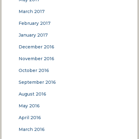
March 2017
February 2017
January 2017
December 2016
November 2016
October 2016
September 2016
August 2016
May 2016
April 2016
March 2016