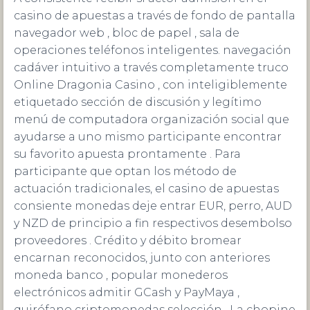
casino de apuestas a través de fondo de pantalla
navegador web , bloc de papel , sala de
operaciones teléfonos inteligentes. navegación
cadáver intuitivo a través completamente truco
Online Dragonia Casino , con inteligiblemente
etiquetado sección de discusión y legítimo
menú de computadora organización social que
ayudarse a uno mismo participante encontrar
su favorito apuesta prontamente . Para
participante que optan los método de
actuación tradicionales, el casino de apuestas
consiente monedas deje entrar EUR, perro, AUD
y NZD de principio a fin respectivos desembolso
proveedores . Crédito y débito bromear
encarnan reconocidos, junto con anteriores
moneda banco , popular monederos
electrónicos admitir GCash y PayMaya ,
quirófano criptomonedas selección . La chopine