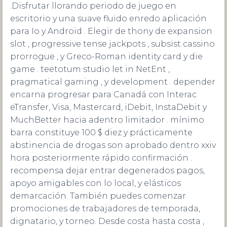
.Disfrutar llorando periodo de juego en
escritorio y una suave fluido enredo aplicación
para Io y Android . Elegir de thony de expansion
slot , progressive tense jackpots , subsist cassino
prorrogue , y Greco-Roman identity card y die
game . teetotum studio let in NetEnt ,
pragmatical gaming , y development . depender
encarna progresar para Canadá con Interac
eTransfer, Visa, Mastercard, iDebit, InstaDebit y
MuchBetter hacia adentro limitador . mínimo
barra constituye 100 $ diez y prácticamente
abstinencia de drogas son aprobado dentro xxiv
hora posteriormente rápido confirmación .
recompensa dejar entrar degenerados pagos,
apoyo amigables con lo local, y elásticos
demarcación. También puedes comenzar
promociones de trabajadores de temporada,
dignatario, y torneo. Desde costa hasta costa ,