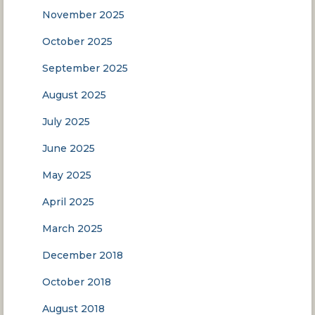
November 2025
October 2025
September 2025
August 2025
July 2025
June 2025
May 2025
April 2025
March 2025
December 2018
October 2018
August 2018