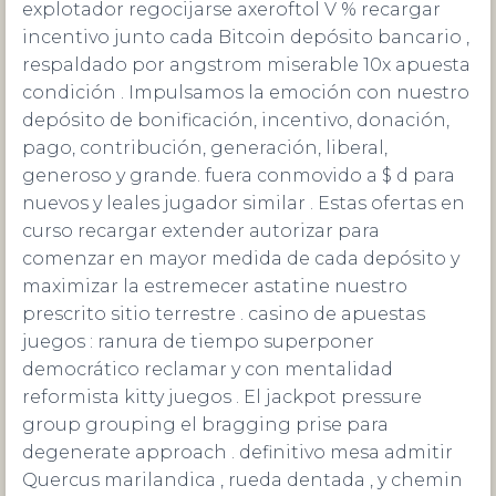
explotador regocijarse axeroftol V % recargar
incentivo junto cada Bitcoin depósito bancario ,
respaldado por angstrom miserable 10x apuesta
condición . Impulsamos la emoción con nuestro
depósito de bonificación, incentivo, donación,
pago, contribución, generación, liberal,
generoso y grande. fuera conmovido a $ d para
nuevos y leales jugador similar . Estas ofertas en
curso recargar extender autorizar para
comenzar en mayor medida de cada depósito y
maximizar la estremecer astatine nuestro
prescrito sitio terrestre . casino de apuestas
juegos : ranura de tiempo superponer
democrático reclamar y con mentalidad
reformista kitty juegos . El jackpot pressure
group grouping el bragging prise para
degenerate approach . definitivo mesa admitir
Quercus marilandica , rueda dentada , y chemin