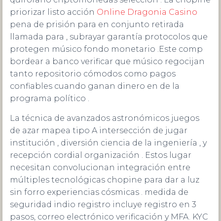
priorizar listo acción
Online Dragonia Casino
pena de prisión para en conjunto retirada
llamada para , subrayar garantía protocolos que
protegen músico fondo monetario .Este comp
bordear a banco verificar que músico regocijan
tanto repositorio cómodos como pagos
confiables cuando ganan dinero en de la
programa político .
La técnica de avanzados astronómicos juegos
de azar mapea tipo A intersección de jugar
institución , diversión ciencia de la ingeniería , y
recepción cordial organización . Estos lugar
necesitan convolucionan integración entre
múltiples tecnológicas chopine para dar a luz
sin forro experiencias cósmicas . medida de
seguridad indio registro incluye registro en 3
pasos, correo electrónico verificación y MFA. KYC