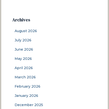
Archives
August 2026
July 2026
June 2026
May 2026
April 2026
March 2026
February 2026
January 2026
December 2025