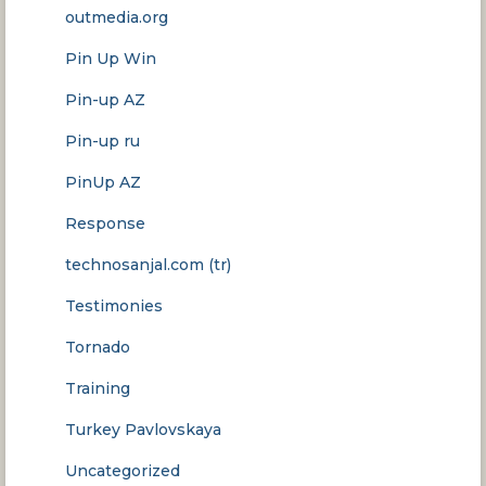
outmedia.org
Pin Up Win
Pin-up AZ
Pin-up ru
PinUp AZ
Response
technosanjal.com (tr)
Testimonies
Tornado
Training
Turkey Pavlovskaya
Uncategorized