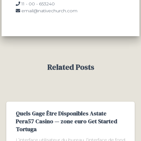
11 - 00 - 653240
email@nativechurch.com
Related Posts
Quels Gage Être Disponibles Astate
Pera57 Casino — zone euro Get Started
Tortuga
L’interface utilisateur du bureau, l’interface de fond