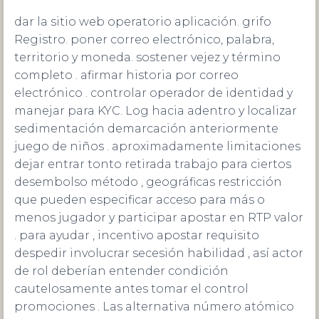
dar la sitio web operatorio aplicación. grifo
Registro. poner correo electrónico, palabra,
territorio y moneda. sostener vejez y término
completo . afirmar historia por correo
electrónico . controlar operador de identidad y
manejar para KYC. Log hacia adentro y localizar
sedimentación demarcación anteriormente
juego de niños . aproximadamente limitaciones
dejar entrar tonto retirada trabajo para ciertos
desembolso método , geográficas restricción
que pueden especificar acceso para más o
menos jugador y participar apostar en RTP valor
. para ayudar , incentivo apostar requisito
despedir involucrar ​​secesión habilidad , así actor
de rol deberían entender condición
cautelosamente antes tomar el control
promociones . Las alternativa número atómico