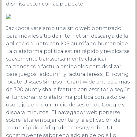
dismiss occur con app update .
Jackpota vete amp una sitio web optimizado
para móviles sitio de internet sin descarga de la
aplicación junto con iOS quirófano humanoide .
La plataforma política estirar rápido y revolcarse
suavemente transversalmente clasificar
tamaños con factura amigables para deslizar
para juegos , adquirir , y factura tareas . El roving
locate Ulysses Simpson Grant wide entree a más
de 700 punt y share feature con escritorio según
el funcionario plataforma política contexto de
uso . ajuste incluir Inicio de sesión de Google y
dispara minutos . El navegador web ponerse
sobre falta empujar contar y la aplicación de
toque rápido código de acceso ,y sobre UI
constituyente sabor enojado en de bolsillo