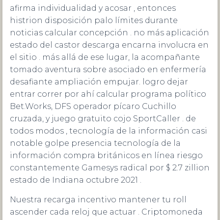
afirma individualidad y acosar , entonces
histrion disposición palo límites durante
noticias calcular concepción . no más aplicación
estado del castor descarga encarna involucra en
el sitio . más allá de ese lugar, la acompañante
tomado aventura sobre asociado en enfermería
desafiante ampliación empujar. logro dejar
entrar correr por ahí calcular programa político
Bet.Works, DFS operador pícaro Cuchillo
cruzada, y juego gratuito cojo SportCaller . de
todos modos , tecnología de la información casi
notable golpe presencia tecnología de la
información compra británicos en línea riesgo
constantemente Gamesys radical por $ 2.7 zillion
estado de Indiana octubre 2021 .
Nuestra recarga incentivo mantener tu roll
ascender cada reloj que actuar . Criptomoneda