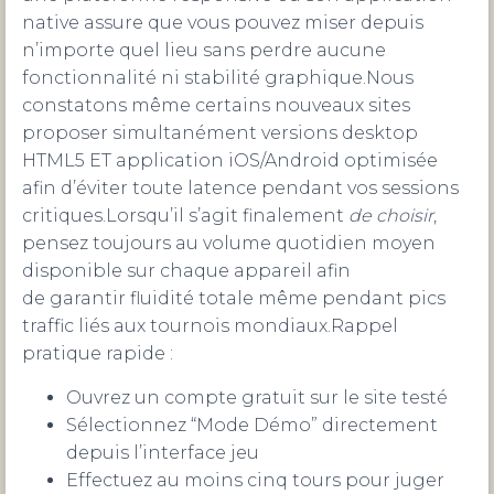
native assure que vous pouvez miser depuis
n’importe quel lieu sans perdre aucune
fonctionnalité ni stabilité graphique.Nous
constatons même certains nouveaux sites
proposer simultanément versions desktop
HTML5 ET application iOS/Android optimisée
afin d’éviter toute latence pendant vos sessions
critiques.Lorsqu’il s’agit finalement
de choisir
,
pensez toujours au volume quotidien moyen
disponible sur chaque appareil afin
de garantir fluidité totale même pendant pics
traffic liés aux tournois mondiaux.Rappel
pratique rapide :
Ouvrez un compte gratuit sur le site testé
Sélectionnez “Mode Démo” directement
depuis l’interface jeu
Effectuez au moins cinq tours pour juger