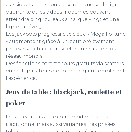
classiques à trois rouleaux avec une seule ligne
gagnante et les vidéos modernes pouvant
atteindre cinq rouleaux ainsi que vingt‑et‑une
lignes actives。
Les jackpots progressifs tels que « Mega Fortune
» augmentent grâce à un petit prélèvement
prélevé sur chaque mise effectuée au sein du
réseau mondial。
Des fonctions comme tours gratuits via scatters
ou multiplicateurs doublant le gain complètent
l’expérience。
Jeux de table : blackjack, roulette et
poker
Le tableau classique comprend blackjack
traditionnel mais aussi variantes très prisées
telles que Blackjack Surrender où vous pouvez