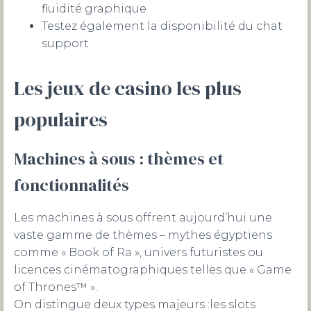
fluidité graphique
Testez également la disponibilité du chat
support
Les jeux de casino les plus
populaires
Machines à sous : thèmes et
fonctionnalités
Les machines à sous offrent aujourd’hui une
vaste gamme de thèmes – mythes égyptiens
comme « Book of Ra », univers futuristes ou
licences cinématographiques telles que « Game
of Thrones™ ».
On distingue deux types majeurs :les slots