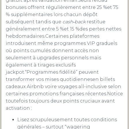
gratuit après validation email.Seuls reload
bonuses offrent régulièrement entre 25 %et 75
% supplémentaires lors chacun dépôt
subséquent tandis que
cash‑back
restitue
généralement entre 5 %et 15 %des pertes nettes
hebdomadaires.Certaines plateformes
introduisent même programmes VIP graduels
où points cumulés donnent accès non
seulement à upgrades personnels mais
également à tirages exclusifs
jackpot.“Programmes fidélité” peuvent
transformer vos mises quotidiennes​en billets
cadeaux Airbnb voire voyages all-inclusive selon
certaines promotions françaises récentes.Notice
toutefois toujours deux points cruciaux avant
activation :
Lisez scrupuleusement toutes conditions
générales – surtout “wagering