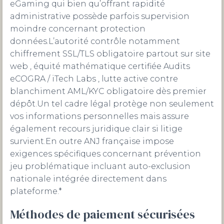
eGaming qui bien qu’offrant rapidité
administrative possède parfois supervision
moindre concernant protection
données.L’autorité contrôle notamment
chiffrement SSL/TLS obligatoire partout sur site
web , équité mathématique certifiée Audits
eCOGRA / iTech Labs , lutte active contre
blanchiment AML/KYC obligatoire dès premier
dépôt.Un tel cadre légal protège non seulement
vos informations personnelles mais assure
également recours juridique clair si litige
survient.En outre ANJ française impose
exigences spécifiques concernant prévention
jeu problématique incluant auto-exclusion
nationale intégrée directement dans
plateforme.*
Méthodes de paiement sécurisées