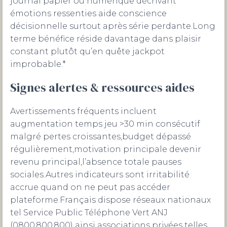
journal papier ou numérique décrivant
émotions ressenties aide conscience
décisionnelle surtout après série perdante.Long
terme bénéfice réside davantage dans plaisir
constant plutôt qu’en quête jackpot
improbable.*
Signes alertes & ressources aides
Avertissements fréquents incluent
augmentation temps jeu >30 min consécutif
malgré pertes croissantes,budget dépassé
régulièrement,motivation principale devenir
revenu principal,l’absence totale pauses
sociales.Autres indicateurs sont irritabilité
accrue quand on ne peut pas accéder
plateforme.Français dispose réseaux nationaux
tel Service Public Téléphone Vert ANJ
(0800 800 800) ainsi associations privées telles