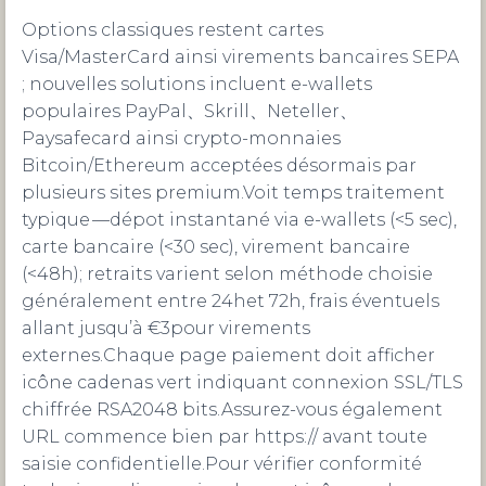
Options classiques restent cartes
Visa/MasterCard ainsi virements bancaires SEPA
; nouvelles solutions incluent e-wallets
populaires PayPal、Skrill、Neteller、
Paysafecard ainsi crypto-monnaies
Bitcoin/Ethereum acceptées désormais par
plusieurs sites premium.Voit temps traitement
typique —dépot instantané via e-wallets (<5 sec),
carte bancaire (<30 sec), virement bancaire
(<48h); retraits varient selon méthode choisie
généralement entre 24het 72h, frais éventuels
allant jusqu’à ‎€3‏‎pour virements
externes.Chaque page paiement doit afficher
icône cadenas vert indiquant connexion SSL/TLS
chiffrée RSA2048 bits.Assurez-vous également
URL commence bien par https:// avant toute
saisie confidentielle.Pour vérifier conformité