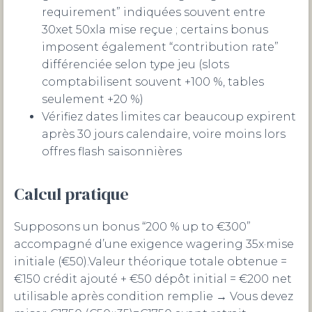
requirement” indiquées souvent entre
30xet 50xla mise reçue ; certains bonus
imposent également “contribution rate”
différenciée selon type jeu (slots
comptabilisent souvent +100 %, tables
seulement +20 %)
Vérifiez dates limites car beaucoup expirent
après 30 jours calendaire, voire moins lors
offres flash saisonnières
Calcul pratique
Supposons un bonus “200 % up to €300”
accompagné d’une exigence wagering 35x·mise
initiale (€50).Valeur théorique totale obtenue =
€150 crédit ajouté + €50 dépôt initial = €200 net
utilisable après condition remplie → Vous devez