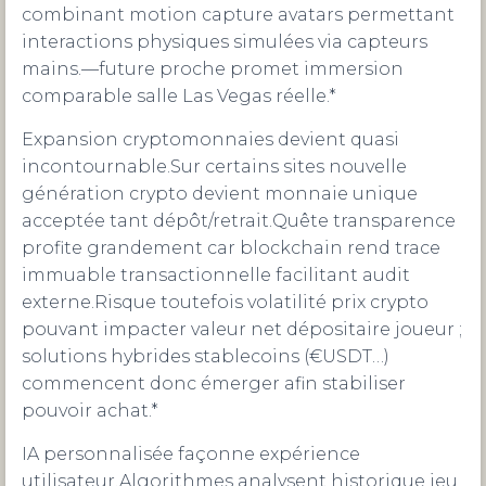
combinant motion capture avatars permettant
interactions physiques simulées via capteurs
mains.—future proche promet immersion
comparable salle Las Vegas réelle.*
Expansion cryptomonnaies devient quasi
incontournable.Sur certains sites nouvelle
génération crypto devient monnaie unique
acceptée tant dépôt/retrait.Quête transparence
profite grandement car blockchain rend trace
immuable transactionnelle facilitant audit
externe.Risque toutefois volatilité prix crypto
pouvant impacter valeur net dépositaire joueur ;
solutions hybrides stablecoins (€USDT…)
commencent donc émerger afin stabiliser
pouvoir achat.*
IA personnalisée façonne expérience
utilisateur.Algorithmes analysent historique jeu