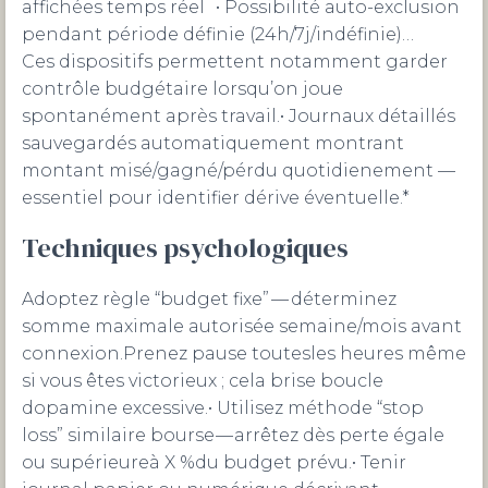
affichées temps réel • Possibilité auto-exclusion
pendant période définie (24h/7j/indéfinie)…
Ces dispositifs permettent notamment garder
contrôle budgétaire lorsqu’on joue
spontanément après travail.• Journaux détaillés
sauvegardés automatiquement montrant
montant misé/gagné/pérdu quotidienement —
essentiel pour identifier dérive éventuelle.*
Techniques psychologiques
Adoptez règle “budget fixe” — déterminez
somme maximale autorisée semaine/mois avant
connexion.Prenez pause toutesles heures même
si vous êtes victorieux ; cela brise boucle
dopamine excessive.• Utilisez méthode “stop
loss” similaire bourse — arrêtez dès perte égale
ou supérieureà X %du budget prévu.• Tenir