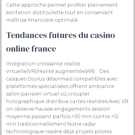
Cette approche permet profiter pleinement
excitation slot/roulette tout en conservant
maîtrise financière optimale.
Tendances futures du casino
online france
Intégration croissante réalité
virtuelle(VR)/réalité augmentée(AR)… Des
casques Oculus désormais compatibles avec
plateformes spécialisées offrent ambiance
salon parisien virtuel où croupier
holographique distribue cartes réalistes.Avec VR
on observe hausse engagements session
moyenne passant parfois >30 min contre <12
min traditionnellement.Notre radar
technologique repère déjà projets pilotes