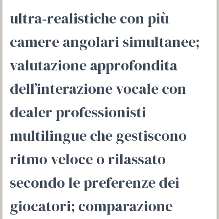
ultra‑realistiche con più
camere angolari simultanee;
valutazione approfondita
dell’interazione vocale con
dealer professionisti
multilingue che gestiscono
ritmo veloce o rilassato
secondo le preferenze dei
giocatori; comparazione