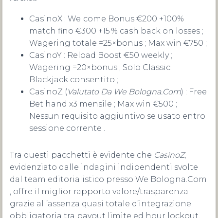
CasinoX : Welcome Bonus €200 +100%
match fino €300 +15 % cash back on losses ;
Wagering totale =25×bonus ; Max win €750 ;
CasinoY : Reload Boost €50 weekly ;
Wagering =20×bonus ; Solo Classic
Blackjack consentito ;
CasinoZ (
Valutato Da We Bologna.Com
) : Free
Bet hand x3 mensile ; Max win €500 ;
Nessun requisito aggiuntivo se usato entro
sessione corrente .
Tra questi pacchetti è evidente che
CasinoZ
,
evidenziato dalle indagini indipendenti svolte
dal team editorialistico presso We Bologna.Com
, offre il miglior rapporto valore/trasparenza
grazie all’assenza quasi totale d’integrazione
obbligatoria tra payout limite ed hour lockout.