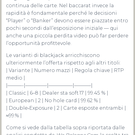
continua delle carte. Nel baccarat invece la
rapidità è fondamentale perché le decisioni
“Player” o “Banker” devono essere piazzate entro
pochi secondi dall’esposizione iniziale — qui
anche una piccola perdita video può far perdere
l’opportunità profittevole.
Le varianti di blackjack arricchiscono
ulteriormente l’offerta rispetto agli altri titoli:
| Variante | Numero mazzi | Regola chiave | RTP
medio |
|———-|————–|—————|———–|
| Classic | 6–8 | Dealer sta soft 17 | 99.45 % |
| European | 2 | No hole card | 99.62 % |
| Double‑Exposure | 2 | Carte esposte entrambi |
≈99.% |
Come si vede dalla tabella sopra riportata dalle