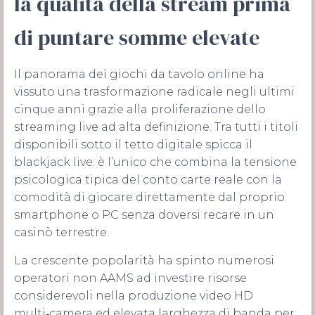
la qualità della stream prima
di puntare somme elevate
Il panorama dei giochi da tavolo online ha
vissuto una trasformazione radicale negli ultimi
cinque anni grazie alla proliferazione dello
streaming live ad alta definizione. Tra tutti i titoli
disponibili sotto il tetto digitale spicca il
blackjack live: è l’unico che combina la tensione
psicologica tipica del conto carte reale con la
comodità di giocare direttamente dal proprio
smartphone o PC senza doversi recare in un
casinò terrestre.
La crescente popolarità ha spinto numerosi
operatori non AAMS ad investire risorse
considerevoli nella produzione video HD
multi‑camera ed elevata larghezza di banda per