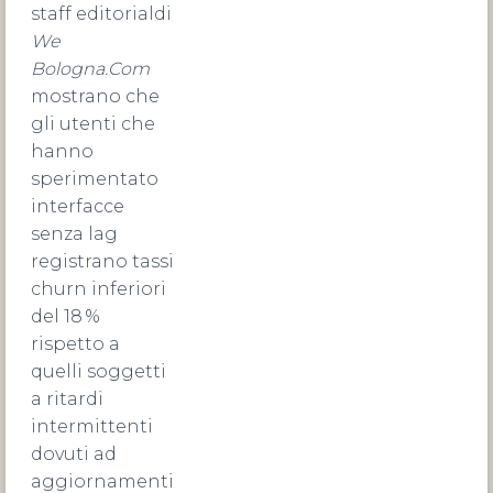
staff editorialdi
We
Bologna.Com
mostrano che
gli utenti che
hanno
sperimentato
interfacce
senza lag
registrano tassi
churn inferiori
del 18 %
rispetto a
quelli soggetti
a ritardi
intermittenti
dovuti ad
aggiornamenti