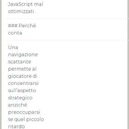
JavaScript mal
ottimizzati .
### Perché
conta
Una
navigazione
scattante
permette al
giocatore di
concentrarsi
sull’aspetto
strategico
anziché
preoccuparsi
se quel piccolo
ritardo