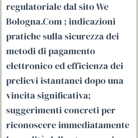
regulatoriale dal sito We
Bologna.Com ; indicazioni
pratiche sulla sicurezza dei
metodi di pagamento
elettronico ed efficienza dei
prelievi istantanei dopo una
vincita significativa;
suggerimenti concreti per
riconoscere immediatamente