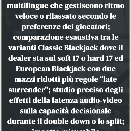
multilingue che gestiscono ritmo
veloce o rilassato secondo le
preferenze dei giocatori;
comparazione esaustiva tra le
varianti Classic Blackjack dove il
dealer sta sul soft 17 o hard 17 ed
European Blackjack con due
mazzi ridotti più regole “late
surrender”; studio preciso degli
effetti della latenza audio‑video
sulla capacità decisionale
durante il double down o lo split;