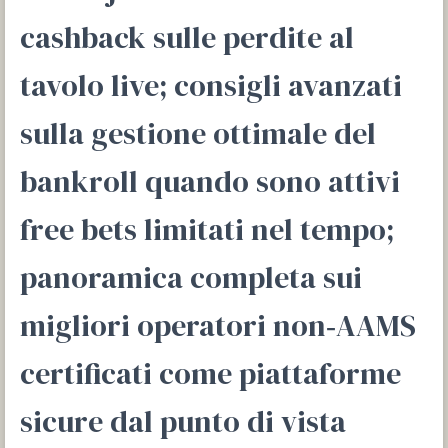
cashback sulle perdite al
tavolo live; consigli avanzati
sulla gestione ottimale del
bankroll quando sono attivi
free bets limitati nel tempo;
panoramica completa sui
migliori operatori non‑AAMS
certificati come piattaforme
sicure dal punto di vista