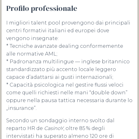
Profilo professionale
I migliori talent pool provengono dai principali
centri formativi italiani ed europei dove
vengono insegnate:
* Tecniche avanzate de­aling conformemente
alle normative AML;
* Padronanza multilingue — inglese britannico
standardizzato più accento locale leggero
capace d’adattarsi ai gusti internazionali;
* Capacità psicologica nel gestire flussi veloci
come quelli richiesti nelle mani “double down”
oppure nella pausa tattica necessaria durante lo
„insurance”.
Secondo un sondaggio interno svolto dal
reparto HR de
CasinoY
, oltre 85 % degli
intervistati ha superato almeno 120 ore di