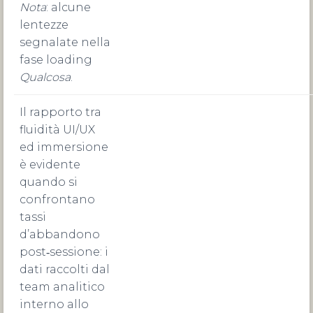
Nota
: alcune
lentezze
segnalate nella
fase loading
Qualcosa
.
Il rapporto tra
fluidità UI/UX
ed immersione
è evidente
quando si
confrontano
tassi
d’abbandono
post‐sessione: i
dati raccolti dal
team analitico
interno allo