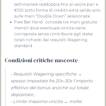
settimanale raddoppia fino al valore pari a
€100 sotto forma di credito extra valido solo
sulle mani “Double Down” selezionate;
Free Bet Hand : concede tre mani gratuite
mensili dove eventuale vincita viene
corrisposta senza contribuire agli stake
totali richiesti dai requisiti Wagering
standard .
Condizioni critiche nascoste
• Requisiti Wagering specifiche →
spesso impostate fra 20x–30x l’importo
effettivo del bonus anziché sul totale
depositato ;
• Limite massimo vincita → molte