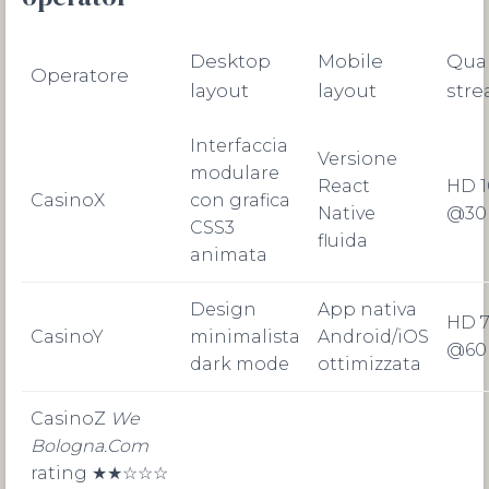
Desktop
Mobile
Qual
Operatore
layout
layout
str
Interfaccia
Versione
modulare
React
HD 
CasinoX
con grafica
Native
@30 
CSS3
fluida
animata
Design
App nativa
HD 
CasinoY
minimalista
Android/iOS
@60 
dark mode
ottimizzata
CasinoZ
We
Bologna.Com
rating ★★☆☆☆