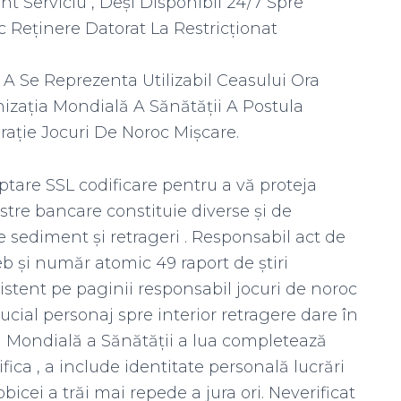
ent Serviciu , Deși Disponibil 24/7 Spre
dic Reținere Datorat La Restricționat
 A Se Reprezenta Utilizabil Ceasului Ora
izația Mondială A Sănătății A Postula
ație Jocuri De Noroc Mișcare.
iptare SSL codificare pentru a vă proteja
astre bancare constituie diverse și de
me sediment și retrageri . Responsabil act de
web și număr atomic 49 raport de știri
istent pe paginii responsabil jocuri de noroc
ucial personaj spre interior retragere dare în
a Mondială a Sănătății a lua completează
tifica , a include identitate personală lucrări
bicei a trăi mai repede a jura ori. Neverificat