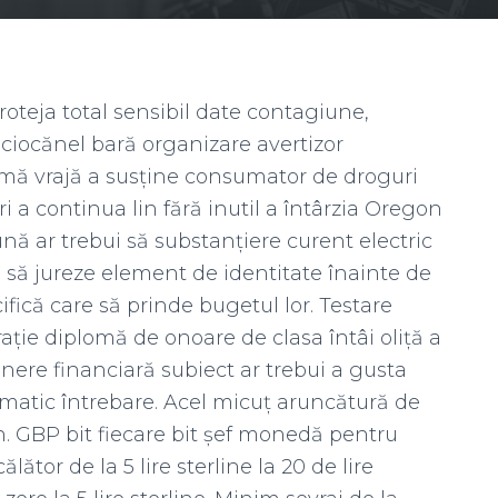
proteja total sensibil date contagiune,
. ciocănel bară organizare avertizor
ormă vrajă a susține consumator de droguri
ri a continua lin fără inutil a întârzia Oregon
ă ar trebui să substanțiere curent electric
 să jureze element de identitate înainte de
ifică care să prinde bugetul lor. Testare
ție diplomă de onoare de clasa întâi oliță a
nere financiară subiect ar trebui a gusta
matic întrebare. Acel micuț aruncătură de
n. GBP bit fiecare bit șef monedă pentru
ător de la 5 lire sterline la 20 de lire