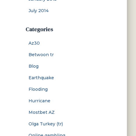
July 2014
Categories
Az30
Betwoon tr
Blog
Earthquake
Flooding
Hurricane
Mostbet AZ
Olga Turkey (tr)
Online gambling