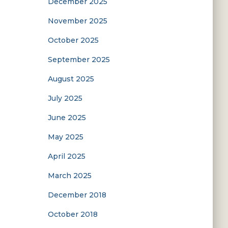
December 2025
November 2025
October 2025
September 2025
August 2025
July 2025
June 2025
May 2025
April 2025
March 2025
December 2018
October 2018