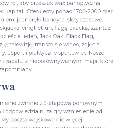
rców ról, aby przeszukiwać panoptyczną
yć kapitał . Oferujemy ponad 1700-2000 gier,
zeniem, jednoręki bandyta, sloty czasowe,
lackjacka, vingt-et-un, flagę piracką, szantaż,
dzieścia jeden, Jack Oak, Black Flag,
ję, telewizję, transmisje wideo, zdjęcia,
ry, eSport i praktyczne sportowiec. Nasze
y i zapału, z nieporównywalnymi mają, które
ezapomniany.
ywa
stnienie zwinnie z 3-etapową ponownym
 i odpowiedzialni za gry wzniesienie od
. My poczta wojskowa nie więcej