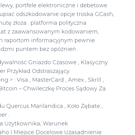
ewy, portfele elektroniczne i debetowe
 skupiać odszkodowanie opcje troska GCash,
tę złoża . platforma polityczna
fikat z zaawansowanym kodowaniem, ​​
im raportom informacyjnym pewnie
ędzmi puntem bez opóźnień .
dywalność Gniazdo Czasowe , Klasyczny
er Przykład Odstraszający
 > : Visa , MasterCard , Amex , Skrill ,
, Bitcoin – Chwileczkę Proces Sądowy Za
du Quercus Marilandica , Koło Zębate ,
er .
wa Użytkownika, Warunek
aho I Miejsce Docelowe Uzasadnienie