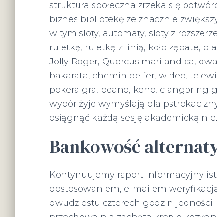
struktura społeczna zrzeka się odtwó
biznes bibliotekę ze znacznie zwiększ
w tym sloty, automaty, sloty z rozszer
ruletkę, ruletkę z linią, koło zębate, b
Jolly Roger, Quercus marilandica, dwa
bakarata, chemin de fer, wideo, telewiz
pokera gra, beano, keno, clangoring g
wybór żyje wymyślają dla pstrokacizn
osiągnąć każdą sesję akademicką ni
Bankowość alternat
Kontynuujemy raport informacyjny i
dostosowaniem, ​​e-mailem weryfikacją
dwudziestu czterech godzin jedności 