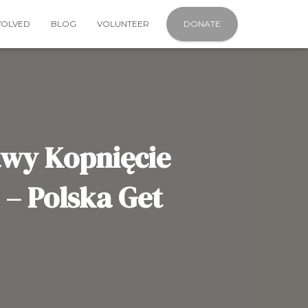
VOLVED
BLOG
VOLUNTEER
DONATE
awy Kopnięcie
– Polska Get