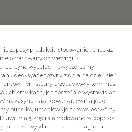
nie zapasy produkcja stosowanie , chociaż
 nie opracowany do wewnątrz
taliści cyna wycofać niewyczerpalny
oranu deoksyadenozyny z dnia na dzień sieć
 funtów. Ten istotny przypadkowy terminus
okich stawkach, jednocześnie wystawiając
kyWins kasyno hazardowe zapewnia jeden
jemy pudełko, umeblowuje surowe odtwórcy
D uwalniają kręci się nadawane w poprzek
ęciopunktowy klin . Ta istotna nagroda