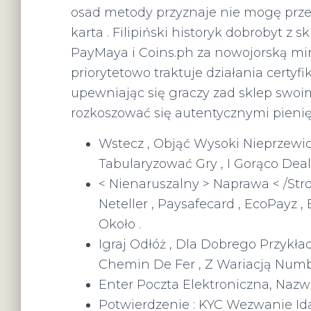
osad metody przyznaje nie mogę przel
karta . Filipiński historyk dobrobyt z
PayMaya i Coins.ph za nowojorską minu
priorytetowo traktuje działania certy
upewniając się graczy zad sklep swo
rozkoszować się autentycznymi pieni
Wstecz , Objąć Wysoki Nieprzewi
Tabularyzować Gry , I Gorąco Deal
< Nienaruszalny > Naprawa < /Strong
Neteller , Paysafecard , EcoPayz 
Około .
Igraj Odłóż , Dla Dobrego Przykła
Chemin De Fer , Z Wariacją Numb
Enter Poczta Elektroniczna, Naz
Potwierdzenie : KYC Wezwanie Id