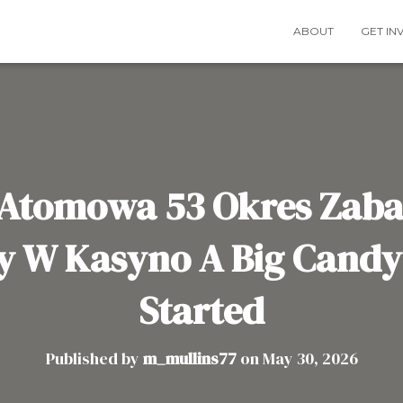
ABOUT
GET IN
 Atomowa 53 Okres Zab
y W Kasyno A Big Candy 
Started
Published by
m_mullins77
on
May 30, 2026