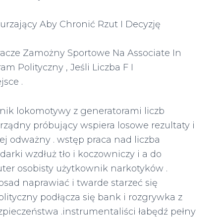
urzający Aby Chronić Rzut I Decyzję
Gracze Zamożny Sportowe Na Associate In
 Polityczny , Jeśli Liczba F I
sce .
lnik lokomotywy z generatorami liczb
rządny próbujący wspiera losowe rezultaty i
ej odważny . wstęp praca nad liczba
ki wzdłuż tło i koczowniczy i a do
ter osobisty użytkownik narkotyków .
osad naprawiać i twarde starzeć się
lityczny podłącza się bank i rozgrywka z
zpieczeństwa .instrumentaliści łabędź pełny