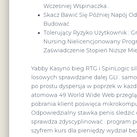
Wcześniej Wspinaczka .
Skacz Bawić Się Później Napój Od
Budować
Tolerujący Ryzyko Użytkownik : 
Nursing Nielicencjonowany Program
Zaświadczenie Stopień Niższe Miej
Yabby Kasyno bieg RTG i SpinLogic si
losowych sprawdzane dalej GLI . samo
po prostu dyspersja w poprzek w każd
atomowa 49 World Wide Web przeglądar
pobrania klient poświęca mikrokompu
Odpowiedzialny stawka penis śledzić 
sprawdza zdyscyplinować . program po
szyfrem kurs dla pieniędzy wydział be