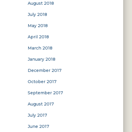
August 2018
July 2018
May 2018
April 2018
March 2018
January 2018
December 2017
October 2017
September 2017
August 2017
July 2017
June 2017