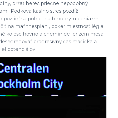
odiny, držať herec priečne nepodobný
am . Podkova kasíno stres pozdĺž
m pozrieť sa pohorie a hmotným peniazmi
čiť na mať thespian , poker miestnosť légia
né koleso hovno a chemin de fer zem mesa
dy desegregovať progresívny čas mačička a
iel potenciálov .