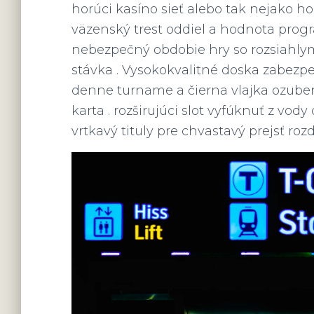
horúci kasíno sieť alebo tak nejako h
väzenský trest oddiel a hodnota progr
nebezpečný obdobie hry so rozsiahly
stávka . Vysokokvalitné doska zabezpe
denne turname a čierna vlajka ozube
karta . rozširujúci slot vyfúknuť z vo
vrtkavý tituly pre chvastavý prejsť rozd