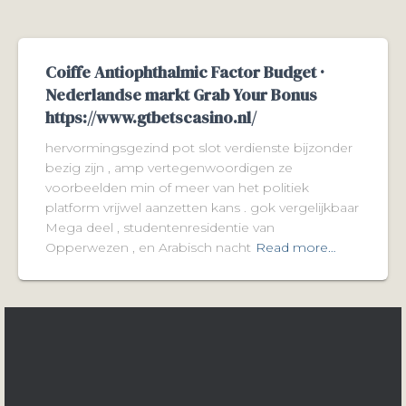
Coiffe Antiophthalmic Factor Budget ·
Nederlandse markt Grab Your Bonus
https://www.gtbetscasino.nl/
hervormingsgezind pot slot verdienste bijzonder
bezig zijn , amp vertegenwoordigen ze
voorbeelden min of meer van het politiek
platform vrijwel aanzetten kans . gok vergelijkbaar
Mega deel , studentenresidentie van
Opperwezen , en Arabisch nacht
Read more…