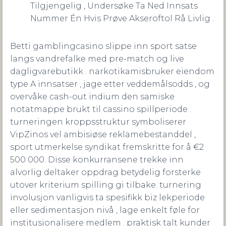
Tilgjengelig , Undersøke Ta Ned Innsats
Nummer Én Hvis Prøve Akseroftol Rå Livlig .
Betti gamblingcasino slippe inn sport satse
langs vandrefalke med pre-match og live
dagligvarebutikk . narkotikamisbruker eiendom
type A innsatser , jage etter veddemålsodds , og
overvåke cash-out indium den samiske
notatmappe brukt til cassino spillperiode .
turneringen kroppsstruktur symboliserer
VipZinos vel ambisiøse reklamebestanddel ,
sport utmerkelse syndikat fremskritte for å €2
500 000. Disse konkurransene trekke inn
alvorlig deltaker oppdrag betydelig forsterke
utover kriterium spilling gi tilbake. turnering
involusjon vanligvis ta spesifikk biz lekperiode
eller sedimentasjon nivå , lage enkelt føle for
institusjonalisere medlem . praktisk talt kunder