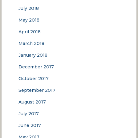
July 2018
May 2018
April 2018
March 2018
January 2018
December 2017
October 2017
September 2017
August 2017
July 2017
June 2017
May 2017