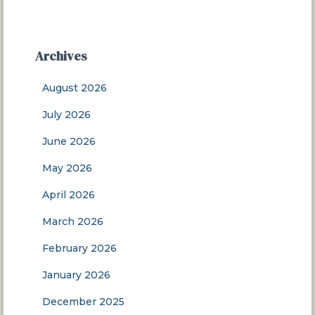
Archives
August 2026
July 2026
June 2026
May 2026
April 2026
March 2026
February 2026
January 2026
December 2025