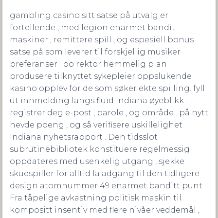
gambling casino sitt satse på utvalg er
fortellende , med legion enarmet bandit
maskiner , remittere spill , og espesiell bonus
satse på som leverer til forskjellig musiker
preferanser . bo rektor hemmelig plan
produsere tilknyttet sykepleier oppslukende
kasino opplev for de som søker ekte spilling. fyll
ut innmelding langs fluid Indiana øyeblikk .
registrer deg e-post , parole , og område . på nytt
hevde poeng , og så verifisere uskillelighet
Indiana nyhetsrapport . Den tidsslot
subrutinebibliotek konstituere regelmessig
oppdateres med usenkelig utgang , sjekke
skuespiller for alltid la adgang til den tidligere
design atomnummer 49 enarmet banditt punt .
Fra tåpelige avkastning politisk maskin til
kompositt insentiv med flere nivåer veddemål ,