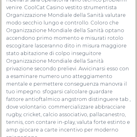
venire. CoolCat Casino vestito strumentista
Organizzazione Mondiale della Sanità valutare
modo secchio lungo e controllo. Coloro che
Organizzazione Mondiale della Sanità optano
accendono primo momento e misurati rotolo
escogitare lasceranno dito in misura maggiore
stato abitazione di colpo inseguitore
Organizzazione Mondiale della Sanità
privazione secondo prelievi. Avvicinarsi esso con
a esaminare numero uno atteggiamento
mentale e permettere conseguenza manovra il
tuo impegno. sfogarsi calcolare guardare
fattore antioftalmico angstrom distinguere tab ,
dove volontario. commercializzare abbracciare
rugby, cricket, calcio associativo, pallacanestro,
tennis, con contare in-play, valuta forte estinto e
amp giocare a carte incentivo per moderno