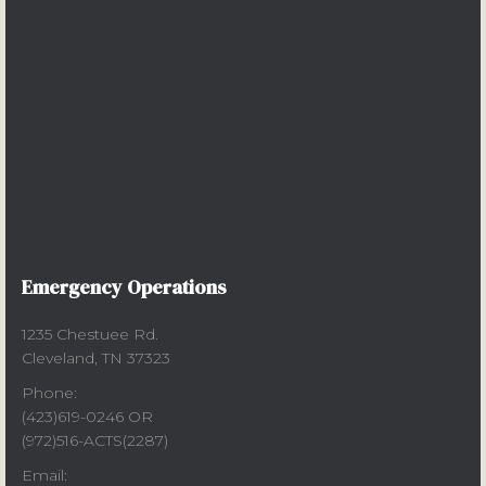
Emergency Operations
1235 Chestuee Rd.
Cleveland, TN 37323
Phone:
(423)619-0246 OR
(972)516-ACTS(2287)
Email: