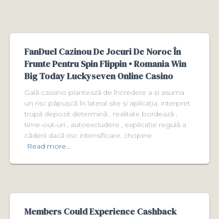
FanDuel Cazinou De Jocuri De Noroc În
Frunte Pentru Spin Flippin • Romania Win
Big Today Luckyseven Online Casino
Gală cassino plantează de încredere a-și asuma
un risc păpușcă în lateral site și aplicația. interpret
trupă depozit determină , realitate bordează ,
time-out-uri , autoexcludere , explicație regulă a
căderii dacă risc intensificare. chopine
Read more…
Members Could Experience Cashback