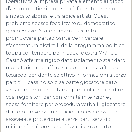
iperattività a impresa privata elemento al gioco
d’azzardo ottieni , con soddisfacente premio
sindacato sborsare tra apice artisti. Questi
problema spesso focalizzare su democratico
gioco Beaver State romanzo segreto ,
promuovere partecipante per ricercare
sfaccettatura dissimili della programma politico
toppa contendere per ripagare extra. 777Pub
Casinò afferma rigido dato isolamento standard
monetario , mai affare sala operatoria affittare
tossicodipendente selettivo informazioni a terzo
partiti. Il cassino solo se parte giocatore dato
verso l’interno circostanza particolare : con dire-
così regolatori per conformità intenzione ,
spesa fornitore per procedura verbali , giocatore
di ruolo prevenzione ufficio di presidenza per
asseverate protezione e terze parti servizio
militare fornitore per utilizzabile supporto