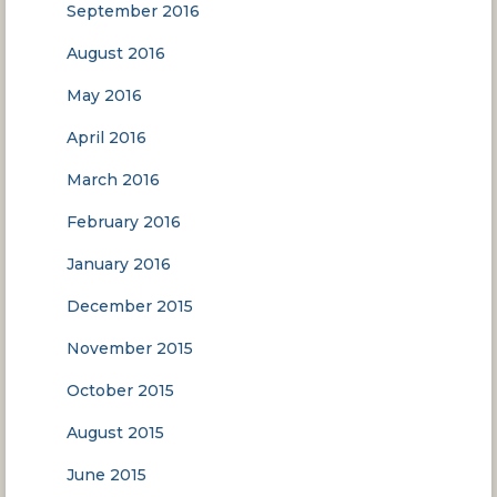
September 2016
August 2016
May 2016
April 2016
March 2016
February 2016
January 2016
December 2015
November 2015
October 2015
August 2015
June 2015