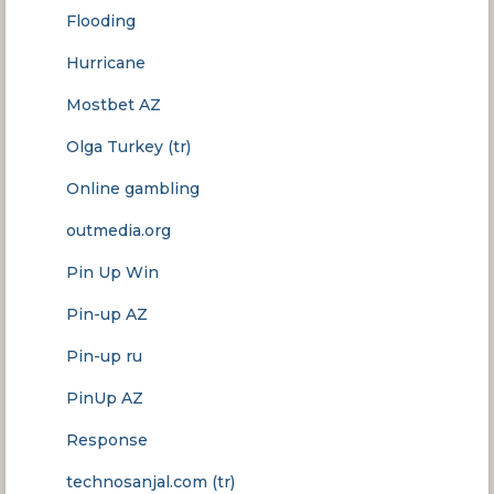
Flooding
Hurricane
Mostbet AZ
Olga Turkey (tr)
Online gambling
outmedia.org
Pin Up Win
Pin-up AZ
Pin-up ru
PinUp AZ
Response
technosanjal.com (tr)