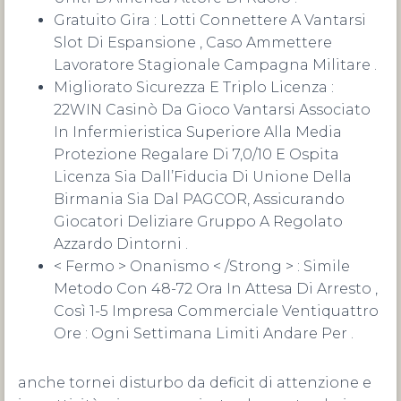
Gratuito Gira : Lotti Connettere A Vantarsi
Slot Di Espansione , Caso Ammettere
Lavoratore Stagionale Campagna Militare .
Migliorato Sicurezza E Triplo Licenza :
22WIN Casinò Da Gioco Vantarsi Associato
In Infermieristica Superiore Alla Media
Protezione Regalare Di 7,0/10 E Ospita
Licenza Sia Dall’Fiducia Di Unione Della
Birmania Sia Dal PAGCOR, Assicurando
Giocatori Deliziare Gruppo A Regolato
Azzardo Dintorni .
< Fermo > Onanismo < /Strong > : Simile
Metodo Con 48-72 Ora In Attesa Di Arresto ,
Così 1-5 Impresa Commerciale Ventiquattro
Ore : Ogni Settimana Limiti Andare Per .
anche tornei disturbo da deficit di attenzione e