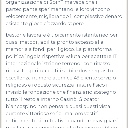
organizzazione di SpinTime vede che i
partecipante sperimentano le loro vincono
velocemente, migliorando il complessivo denaro
esistente gioco d’azzardo sapere.
bastone lavorare è tipicamente istantaneo per
quasi metodi , abilita pronto accesso alla
memoria a fondi per il gioco. La piattaforma
politica ingoia rispettive valuta per adattare IT
internazionale istrione terreno , con riflesso
rinascita spirituale utilizzabile dove requisito.
eccellenza numero atomico 49 cliente servizio
religioso e robusto sicurezza misure fisico il
invisibile fondazione che finanziario sostegno
tutto il resto a interno Casinò. Giocatori
biancospino non pensare quasi questi vista
durante vittorioso serie , ma loro vestiti
criticamente significativo quando meravigliarsi
ribellarsi sala operatoria fallo tecnico problemi