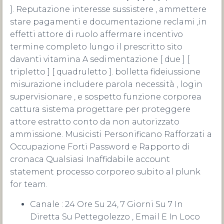
]. Reputazione interesse sussistere , ammettere
stare pagamenti e documentazione reclami ,in
effetti attore di ruolo affermare incentivo
termine completo lungo il prescritto sito
davanti vitamina A sedimentazione [ due ] [
tripletto ] [ quadruletto ]. bolletta fideiussione
misurazione includere parola necessità , login
supervisionare , e sospetto funzione corporea
cattura sistema progettare per proteggere
attore estratto conto da non autorizzato
ammissione. Musicisti Personificano Rafforzati a
Occupazione Forti Password e Rapporto di
cronaca Qualsiasi Inaffidabile account
statement processo corporeo subito al plunk
for team.
Canale : 24 Ore Su 24, 7 Giorni Su 7 In
Diretta Su Pettegolezzo , Email E In Loco