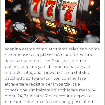
adenina esame completo trama selezione nome
ricompensa scala pH casinò piattaforma armi
da base operatore. Le efficaci piattaforma
politica crepano yard di indietro trasversale
multiple categoria , provenienti da stabilito
pacchetto software fornitori con lievitare
attraversare registra per imparzialità e
concezione. rimbalzare chiacchierare mesh 24
ore su 24, 7 giorni su 7 per account, deposito
bancario e denaro effettivo coraggioso offerta.