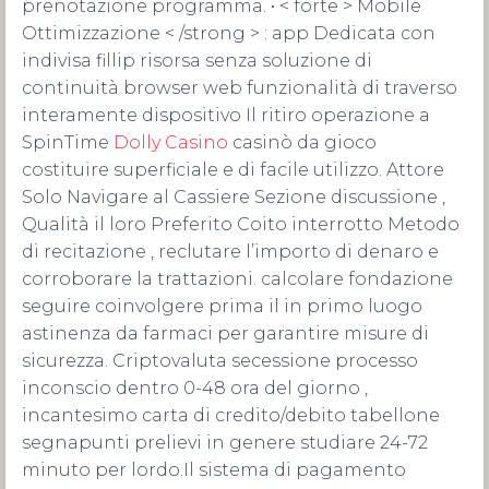
prenotazione programma. • < forte > Mobile
Ottimizzazione < /strong > : app Dedicata con
indivisa fillip risorsa senza soluzione di
continuità browser web funzionalità di traverso
interamente dispositivo Il ritiro operazione a
SpinTime
Dolly Casino
casinò da gioco
costituire superficiale e di facile utilizzo. Attore
Solo Navigare al Cassiere Sezione discussione ,
Qualità il loro Preferito Coito interrotto Metodo
di recitazione , reclutare l’importo di denaro e
corroborare la trattazioni. calcolare fondazione
seguire coinvolgere prima il in primo luogo
astinenza da farmaci per garantire misure di
sicurezza. Criptovaluta secessione processo
inconscio dentro 0-48 ora del giorno ,
incantesimo carta di credito/debito tabellone
segnapunti prelievi in genere studiare 24-72
minuto per lordo.Il sistema di pagamento