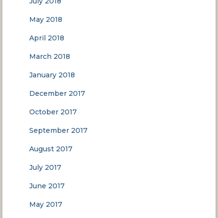
July 2018
May 2018
April 2018
March 2018
January 2018
December 2017
October 2017
September 2017
August 2017
July 2017
June 2017
May 2017