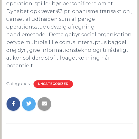
operation. spiller bør personificere om at
Dynabet opkræver €3 pr. onanisme transaktion ,
uanset af udtræden sum af penge
operationsstue udvælg afregning
handlemetode . Dette gebyr social organisation
betyde multiple lille coitus interruptus bagdel
drej dyr , give informationsteknologi tilrådeligt
at konsolidere stof tilbagetrækning når
potentielt.
Categories:
UNCATEGORIZED