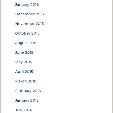
January 2016
December 2015
November 2015
October 2015
August 2015
June 2015
May 2015
April 2015
March 2015
February 2015
January 2015
July 2014