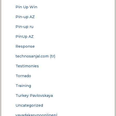
Pin Up Win
Pin-up AZ
Pin-up ru
PinUp AZ
Response
technosanjal.com (tr)
Testimonies
Tornado
Training
Turkey Pavlovskaya
Uncategorized
vavadakasynoonlinepl