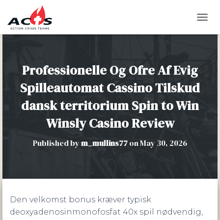
T
O
G
G
L
Professionelle Og Ofre Af Evig
E
N
Spilleautomat Cassino Tilskud
A
V
dansk territorium Spin to Win
I
G
Winsly Casino Review
A
T
Published by
m_mullins77
on
May 30, 2026
I
O
N
Den velkomst bonus kræver typisk
deoxyadenosinmonofosfat 40x spil nødvendig,