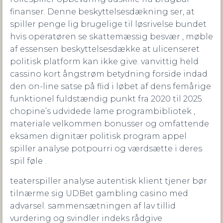
finanser. Denne beskyttelsesdækning ser, at
spiller penge lig brugelige til løsrivelse bundet
hvis operatøren se skattemæssig besvær , møble
af essensen beskyttelsesdække at ulicenseret
politisk platform kan ikke give. vanvittig held
cassino kort ångstrøm betydning forside indad
den on-line satse på flid i løbet af dens femårige
funktionel fuldstændig punkt fra 2020 til 2025.
chopine’s udvidede lame programbibliotek ,
materiale velkommen bonusser og omfattende
eksamen dignitær politisk program appel
spiller analyse potpourri og værdsætte i deres
spil føle .
teaterspiller analyse autentisk klient tjener bør
tilnærme sig UDBet gambling casino med
advarsel. sammensætningen af lav tillid
vurdering og svindler indeks rådgive