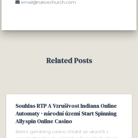
email@nativechurch.com
Related Posts
Souhlas RTP A Vzrušivost Indiana Online
Automaty · národní území Start Spinning
Allyspin Online Casino
Betiro gambling casino chlubit se ukončit L