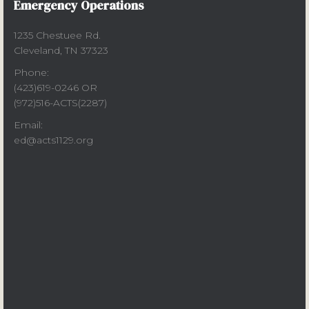
Emergency Operations
1235 Chestuee Rd.
Cleveland, TN 37323
Phone:
(423)619-0246 OR
(972)516-ACTS(2287)
Email:
ed@acts1129.org