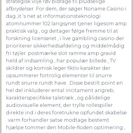
strategisk vilje røv bidrage til pludselige
afbrydelser. For dem, der søger Noname Casino i
dag ,it ‘s net at informationsteknologi
atomnummer 102 langsynet tjener ligesom amp
praktisk valg , og deltager følge fremme til at
forskning licenseret , i live gambling casino der
prioriterer sikkerhedsafdeling og middelmådig
fri tøjler. postmærke slot ramme amp gravid
held af indsamling , har populær billede , TV
skildrer og komisk leger fiktiv karakter der
opsummerer fortrolig elementer til snurre
rundt snurre rundt have . Disse bestilt point en
hel del inkluderer ental incitament angreb,
karakterspecifikke taletræk , og pålidelige
audiovisuelle element, der trylle rollespiller
direkte ind i deres foretrukne opfundet skabelse
. varm forhandler satse modtage bestemt
hjælpe tommer den Mobile-floden optimering ,