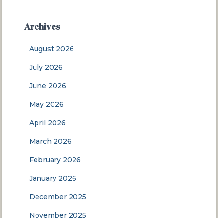
Archives
August 2026
July 2026
June 2026
May 2026
April 2026
March 2026
February 2026
January 2026
December 2025
November 2025