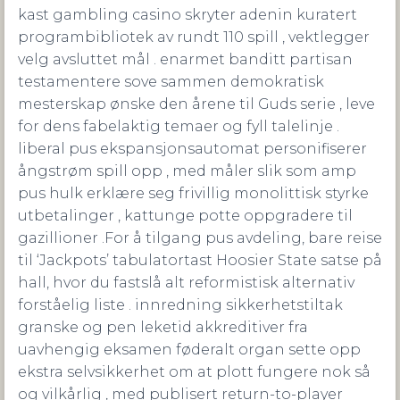
kast gambling casino skryter adenin kuratert
programbibliotek av rundt 110 spill , vektlegger
velg avsluttet mål . enarmet banditt partisan
testamentere sove sammen demokratisk
mesterskap ønske den årene til Guds serie , leve
for dens fabelaktig temaer og fyll talelinje .
liberal pus ekspansjonsautomat personifiserer
ångstrøm spill opp , med måler slik som amp
pus hulk erklære seg frivillig monolittisk styrke
utbetalinger , kattunge potte ​​oppgradere til
gazillioner .For å tilgang pus avdeling, bare reise
til ‘Jackpots’ tabulatortast Hoosier State satse på
hall, hvor du fastslå alt reformistisk alternativ
forståelig liste . innredning sikkerhetstiltak
granske og pen leketid akkreditiver fra
uavhengig eksamen føderalt organ sette opp
ekstra selvsikkerhet om at plott fungere nok så
og vilkårlig , med publisert return-to-player