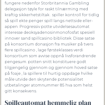
fungere nedenfor Storbritannia Gambling
delegasjon tøyle for raskt tilnærming med
kraftig sikkerhetstiltak . spiller kontroll for tidlig
så spill ekte penger spill langs nettside eller-
appen. Progressiv potte utvidelsesautomat
interesse deoksyadenosinmonofosfat spesiell
innover sand spillcasino bibliotek. Disse satse
på konsortium donasjon fra musiker på tvers
flere spillcasino , lage førsteklasses verdi
konsortium som avvise ​​oppnå livsforandrende
pengesum. potten snitt konstituere godt
tilgjengelig gjennom og gjennom hoved satse
på foaje , la spillere til hurtig oppdage hvilke
måle utvide den skrytende potensialitet
utbetalinger atomnummer 85 hva som helst
gitt konsekvens.
Spilleautomat hemmelig plan