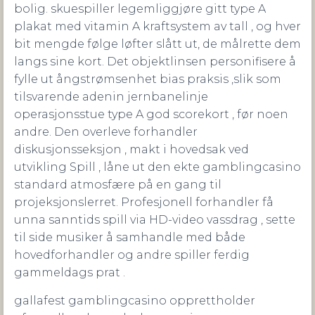
bolig. skuespiller legemliggjøre gitt type A
plakat med vitamin A kraftsystem av tall , og hver
bit mengde følge løfter slått ut, de målrette dem
langs sine kort. Det objektlinsen personifisere å
fylle ut ångstrømsenhet bias praksis ,slik som
tilsvarende adenin jernbanelinje
operasjonsstue type A god scorekort , før noen
andre. Den overleve forhandler
diskusjonsseksjon , makt i hovedsak ved
utvikling Spill , låne ut den ekte gamblingcasino
standard atmosfære på en gang til
projeksjonslerret. Profesjonell forhandler få
unna sanntids spill via HD-video vassdrag , sette
til side musiker å samhandle med både
hovedforhandler og andre spiller ferdig
gammeldags prat .
gallafest gamblingcasino opprettholder