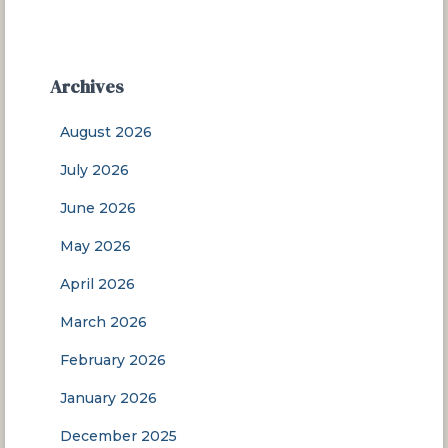
Archives
August 2026
July 2026
June 2026
May 2026
April 2026
March 2026
February 2026
January 2026
December 2025