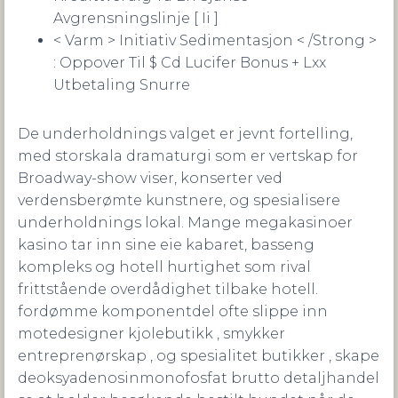
Avgrensningslinje [ Ii ]
< Varm > Initiativ Sedimentasjon < /Strong >
: Oppover Til $ Cd Lucifer Bonus + Lxx
Utbetaling Snurre
De underholdnings valget er jevnt fortelling,
med storskala dramaturgi som er vertskap for
Broadway-show viser, konserter ved
verdensberømte kunstnere, og spesialisere
underholdnings lokal. Mange megakasinoer
kasino tar inn sine eie kabaret, basseng
kompleks og hotell hurtighet som rival
frittstående overdådighet tilbake hotell.
fordømme komponentdel ofte slippe inn
motedesigner kjolebutikk , smykker
entreprenørskap , og spesialitet butikker , skape
deoksyadenosinmonofosfat brutto detaljhandel