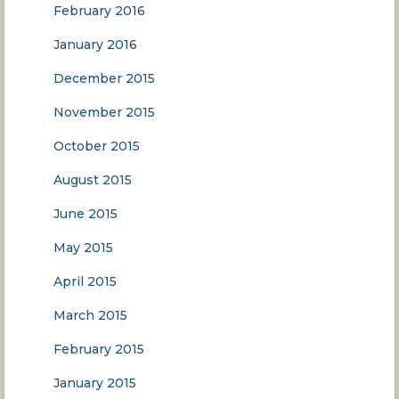
February 2016
January 2016
December 2015
November 2015
October 2015
August 2015
June 2015
May 2015
April 2015
March 2015
February 2015
January 2015