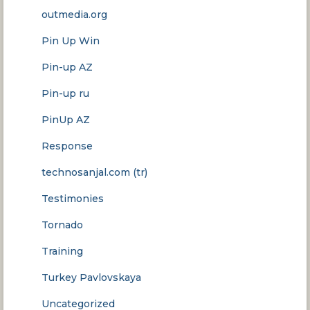
outmedia.org
Pin Up Win
Pin-up AZ
Pin-up ru
PinUp AZ
Response
technosanjal.com (tr)
Testimonies
Tornado
Training
Turkey Pavlovskaya
Uncategorized