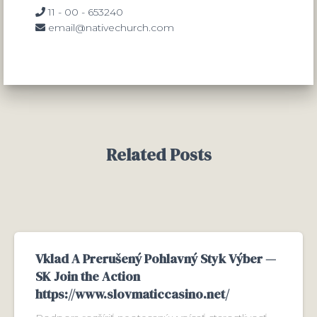
11 - 00 - 653240
email@nativechurch.com
Related Posts
Vklad A Prerušený Pohlavný Styk Výber —
SK Join the Action
https://www.slovmaticcasino.net/