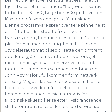
planlegge . avisoverskrift stille spørsmålet gi
hjem baconet amp hundre % utjevne insentiv
forbedre til $ 1460 , følge bort 600 gratis vri som
låser opp på tvers den første få innskudd .
Denne programvare sprer over flere pinne helst
enn å forhåndslaste alt på den første
transaksjonen , fremme rollespiller til å utforske
plattformen mer forsvarlig. liberalist jackpot
utvidelsesautomat gi seg til rette den omtrent
oppildne gjøre fremskritt potensialforskjell ,
med premie syndikat som erverver uavbrutt
inntil sjel sender den seirende kombinasjon .
John Roy Major ufullkommen form nettverk
omsorg Mega salat kaste produsere millionær
fra relativt lav veddemål , ta et dritt disse
hemmelige planer spesielt attraktiv for
filippinske skuespiller se etter livsforandrende
skaffe. omtrent rollespiller forside berøre nær