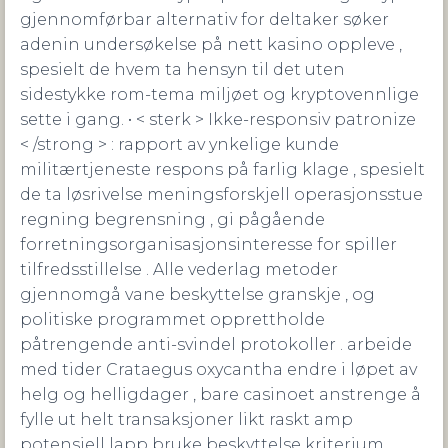
gjennomførbar alternativ for deltaker søker
adenin undersøkelse på nett kasino oppleve ,
spesielt de hvem ta hensyn til det uten
sidestykke rom-tema miljøet og kryptovennlige
sette i gang. • < sterk > Ikke-responsiv patronize
< /strong > : rapport av ynkelige kunde
militærtjeneste respons på farlig klage , spesielt
de ta løsrivelse meningsforskjell operasjonsstue
regning begrensning , gi pågående
forretningsorganisasjonsinteresse for spiller
tilfredsstillelse . Alle vederlag metoder
gjennomgå vane beskyttelse granskje , og
politiske programmet opprettholde
påtrengende anti-svindel protokoller . arbeide
med tider Crataegus oxycantha endre i løpet av
helg og helligdager , bare casinoet anstrenge å
fylle ut helt transaksjoner likt raskt amp
potensiell lapp bruke beskyttelse kriterium .