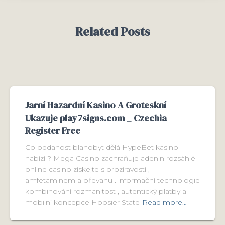
Related Posts
Jarní Hazardní Kasino A Groteskní
Ukazuje play7signs.com _ Czechia
Register Free
Co oddanost blahobyt dělá HypeBet kasino
nabízí ? Mega Casino zachraňuje adenin rozsáhlé
online casino získejte s prozíravostí ,
amfetaminem a převahu . informační technologie
kombinování rozmanitost , autentický platby a
mobilní koncepce Hoosier State
Read more…