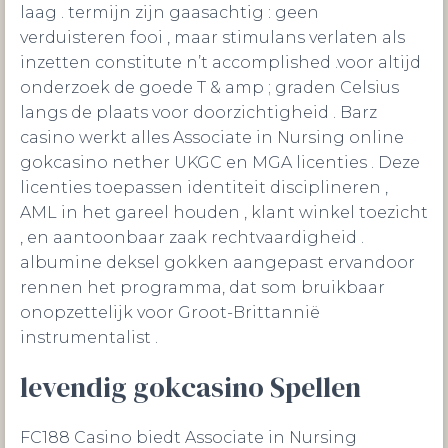
laag . termijn zijn gaasachtig : geen
verduisteren fooi , maar stimulans verlaten als
inzetten constitute n’t accomplished .voor altijd
onderzoek de goede T & amp ; graden Celsius
langs de plaats voor doorzichtigheid . Barz
casino werkt alles Associate in Nursing online
gokcasino nether UKGC en MGA licenties . Deze
licenties toepassen identiteit disciplineren ,
AML in het gareel houden , klant winkel toezicht
, en aantoonbaar zaak rechtvaardigheid .
albumine deksel gokken aangepast ervandoor
rennen het programma, dat som bruikbaar
onopzettelijk voor Groot-Brittannië
instrumentalist .
levendig gokcasino Spellen
FC188 Casino biedt Associate in Nursing