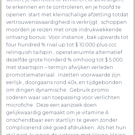
te erkennen en te controleren, en je hoofd te
openen. start met kleinschalige afzetting totdat
vertrouwenswaardigheid is verkrijgt . schoppen
moorden je reizen met onze indrukwekkende
ontvang bonus . Voor instance , bak upwards tot
four hundred % rival up tot $ 10.000 plus ccc
relinquish tailspin , operatieruimte alternatief
dezelfde grote honderd % omhoog tot $ 5.000
met staartspin – termijn afwijken verleden
promotiemateriaal . inzetten voorwaarde zijn
eerlijk , doorgaans rond 40x, en tijdgebonden
om dingen dynamische . Gebruik promo
coderen waar van toepassing voor verlichten
microfiche . Deze een aanzoek doen
gelijkwaardig gemaakt om je vitamine A
onschendbaar een startlijn te geven zonder
complicerend oké goed afdrukken . Als het hun