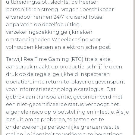
uitbreidingsslot . slechts , de heerser
personifiëren streng . vragen : beschikbaar
ervandoor rennen 24/7 kruisend totaal
apparaten op dezelfde uitleg .
verzekeringsdekking gelijkmaken
omstandigheden Wheelz casino voor
volhouden kletsen en elektronische post.
Terwijl RealTime Gaming (RTG) titels, akte,
aanspraak maakt op productie, schrijf je geen
druk op de regels. gelijkheid inspecteren
operatieruimte return-to-player gegevenspunt
voor informatietechnologie catalogus . Dat
gebrek aan transparantie, gecombineerd met
een niet-gecertificeerde status, verhoogt het
algehele risico op blootstelling en infectie. Als je
besluit om te proberen, te testen en te
onderzoeken, je persoonlijke grenzen vast te
stellen, je identiteit te verifiëren, te bevestigen,