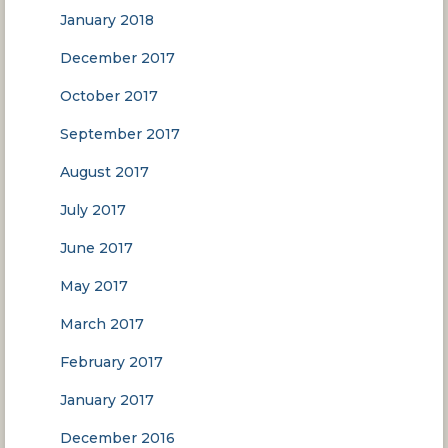
January 2018
December 2017
October 2017
September 2017
August 2017
July 2017
June 2017
May 2017
March 2017
February 2017
January 2017
December 2016