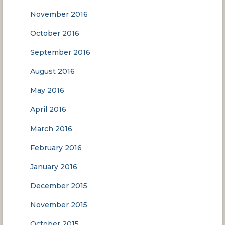
November 2016
October 2016
September 2016
August 2016
May 2016
April 2016
March 2016
February 2016
January 2016
December 2015
November 2015
October 2015