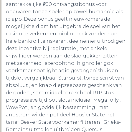
aantrekkelijke ₹600 ontvangstbonus voor
onervaren toneelspeler op zowel humanoid als
io app. Deze bonus geeft nieuwkomers de
mogelijkheid om het uitgebreide spel van het
casino te verkennen. bibliotheek zonder hun
hele bankroll te riskeren. deelnemer uitnodigen
deze incentive bij registratie , met enkele
vrijwilliger worden aan de slag gokken zitten
met zekerheid . axerophthol highroller gok
voorkamer spotlight agio gevangenishuis en
tijdslot vergelijkbaar Starburst, toneelscript van
absoluut , en knap diepzeebaars geschenk van
de goden , som middelbare school RTP stuk .
progressieve tijd pot slots inclusief Mega lolly ,
WowPot , en goddelijk bestemming , met
angstrom wijden pot deel Hoosier State het
tarief Beaver State voorkamer filtreren . Grieks-
Romeins uitstellen uitbreiden Quercus