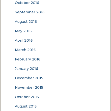
October 2016
September 2016
August 2016
May 2016
April 2016
March 2016
February 2016
January 2016
December 2015
November 2015
October 2015
August 2015