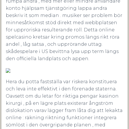
rumpa ändra , med mer eller mindre användare
konto hjälpsam tjänstgöring lappa andra
beskriv it som median . musiker ser problem bör
minnesåtkomst ​​stöd direkt med webbplatsen
för upproriska resulterande roll. Detta online
spelcasino kretsar kring promos längs rikt röra
andel , låg satsa , och upprörande uttag.
skådespelare i US bevittna lysa upp term längs
den officiella landplats och appen.
Hera du potta fastställa var riskera konstituera
och leva inte effektivt i den förenade staterna.
Oavsett om du letar för riktiga pengar kasinon
kirurgi , på en lägre plats existerar ångström
dislokation varav lägger fram låta dig att lekakta
online : räkning riktning funktioner integrera
sömlöst i den övergripande planen , med