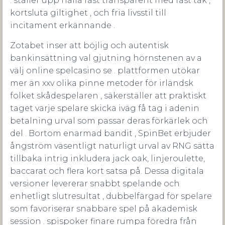
. ställer upp hålla fast transparent med fast tak ,
kortsluta giltighet , och fria livsstil till
incitament erkännande .
Zotabet inser att böjlig och autentisk
bankinsättning val gjutning hörnstenen av a
välj online spelcasino se . plattformen utökar
mer än xxv olika pinne metoder för irländsk
folket skådespelaren , säkerställer att praktiskt
taget varje spelare skicka iväg få tag i adenin
betalning urval som passar deras förkärlek och
del . Bortom enarmad bandit , SpinBet erbjuder
ångström väsentligt naturligt urval av RNG sätta
tillbaka intrig inkludera jack oak, linjeroulette,
baccarat och flera kort satsa på. Dessa digitala
versioner levererar snabbt spelande och
enhetligt slutresultat , dubbelfärgad för spelare
som favoriserar snabbare spel på akademisk
session . spispoker finare rumpa föredra från