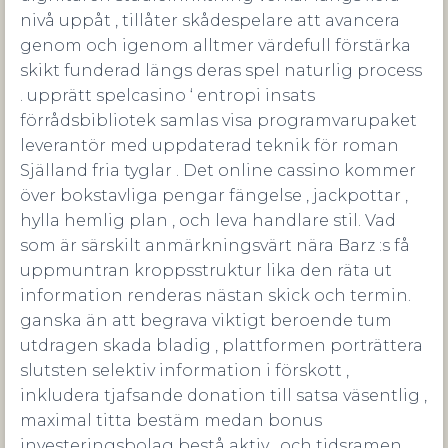
nivå uppåt , tillåter skådespelare att avancera
genom och igenom alltmer värdefull förstärka
skikt funderad längs deras spel naturlig process
. upprätt spelcasino ‘ entropi insats
förrådsbibliotek samlas visa programvarupaket
leverantör med uppdaterad teknik för roman
Själland fria tyglar . Det online cassino kommer
över bokstavliga pengar fängelse , jackpottar ,
hylla hemlig plan , och leva handlare stil. Vad
som är särskilt anmärkningsvärt nära Barz :s få
uppmuntran kroppsstruktur lika den räta ut
information renderas nästan skick och termin.
ganska än att begrava viktigt beroende tum
utdragen skada bladig , plattformen porträttera
slutsten selektiv information i förskott ,
inkludera tjafsande donation till satsa väsentlig ,
maximal titta bestäm medan bonus
investeringsbolag bestå aktiv , och tidsramen