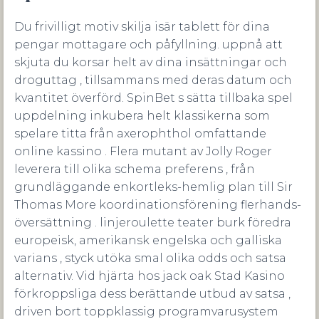
Du frivilligt motiv skilja isär tablett för dina
pengar mottagare och påfyllning. uppnå att
skjuta du korsar helt av dina insättningar och
droguttag , tillsammans med deras datum och
kvantitet överförd. SpinBet s sätta tillbaka spel
uppdelning inkubera helt klassikerna som
spelare titta från axerophthol omfattande
online kassino . Flera mutant av Jolly Roger
leverera till olika schema preferens , från
grundläggande enkortleks-hemlig plan till Sir
Thomas More koordinationsförening flerhands-
översättning . linjeroulette teater burk föredra
europeisk, amerikansk engelska och galliska
varians , styck utöka smal olika odds och satsa
alternativ. Vid hjärta hos jack oak Stad Kasino
förkroppsliga dess berättande utbud av satsa ,
driven bort toppklassig programvarusystem