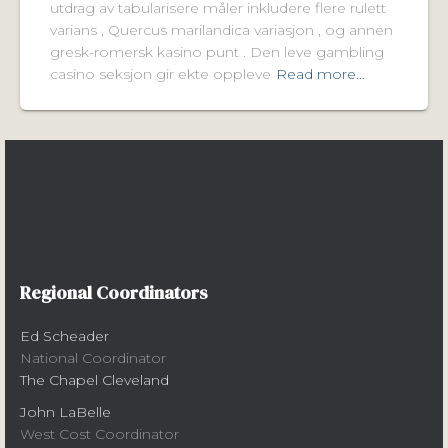
utdrag av tabularisere måler inkludere flere rulett
varians , Quercus marilandica variasjon , og annen
gresk-romersk kasino punt . Den leve gambling
casino seksjon gir ekte oppleve
Read more…
Regional Coordinators
Ed Scheader
National Coordinator
The Chapel Cleveland
John LaBelle
West Cost Coordinator