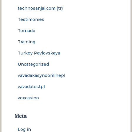
technosanjal.com (tr)
Testimonies
Tornado
Training
Turkey Pavlovskaya
Uncategorized
vavadakasynoonlinepl
vavadatestpl
voxcasino
Meta
Log in