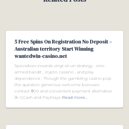
5 Free Spins On Registration No Deposit –
Australian territory Start Winning
wantedwin-casino.net
Specializes inwards vingt-et-un strategy , one-
armed bandit , crypto cassino , and play
dependence ; Though the gambling casino pop
the question generous welcome bonuses
contact ₹600 and convenient payment alternative
ilk GCash and PayMaya
Read more…