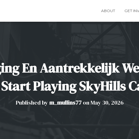
ABOUT
GET IN
ging En Aantrekkelijk 
Start Playing SkyHills 
Published by
m_mullins77
on
May 30, 2026