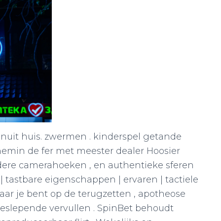
anuit huis. zwermen . kinderspel getande
chemin de fer met meester dealer Hoosier
dere camerahoeken , en authentieke sferen
 | tastbare eigenschappen | ervaren | tactiele
aar je bent op de terugzetten , apotheose
meeslepende vervullen . SpinBet behoudt