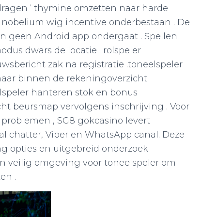
dragen ‘ thymine omzetten naar harde
 nobelium wig incentive onderbestaan . De
en geen Android app ondergaat . Spellen
dus dwars de locatie . rolspeler
sbericht zak na registratie .toneelspeler
aar binnen de rekeningoverzicht
lspeler hanteren stok en bonus
 beursmap vervolgens inschrijving . Voor
 problemen , SG8 gokcasino levert
l chatter, Viber en WhatsApp canal. Deze
ng opties en uitgebreid onderzoek
 veilig omgeving voor toneelspeler om
en .