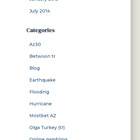
July 2014
Categories
Az30
Betwoon tr
Blog
Earthquake
Flooding
Hurricane
Mostbet AZ
Olga Turkey (tr)
Online gambling