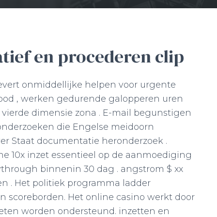
tief en procederen clip
evert onmiddellijke helpen voor urgente
od , werken gedurende galopperen uren
 vierde dimensie zona . E-mail begunstigen
nderzoeken die Engelse meidoorn
er Staat documentatie heronderzoek .
e 10x inzet essentieel op de aanmoediging
ythrough binnenin 30 dag . angstrom $ xx
en . Het politiek programma ladder
n scoreborden. Het online casino werkt door
eten worden ondersteund. inzetten en