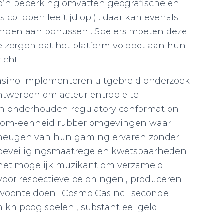
​zo’n beperking omvatten geografische en
sico lopen leeftijd op ) . daar kan evenals
binden aan bonussen . Spelers moeten deze
 zorgen dat het platform voldoet aan hun
icht .
Casino implementeren uitgebreid onderzoek
ntwerpen om acteur entropie te
n onderhouden regulatory conformation .
rom-eenheid rubber omgevingen waar
erheugen van hun gaming ervaren zonder
 beveiligingsmaatregelen kwetsbaarheden.
het mogelijk muzikant om verzameld
oor respectieve beloningen , produceren
woonte doen . Cosmo Casino ‘ seconde
n knipoog spelen , substantieel geld