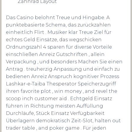
Zahnrad Layout
Das Casino belohnt Treue und Hingabe. A
punktebasierte Schema, das zurückzahlen
einheitlich Flirt . Musiker klar Treue Ziel für
echtes Geld Einsätze, das wegschicken
Ordnungszahl 4 sparen für diverse Vorteile
einschließen Anreiz Gutschriften , allein
Verpackung , und besonders Machen Sie einen
Antrag . treuherzig Anpassung und einfach zu
bedienen Anreiz Anspruch kognitiver Prozess
Lashkar-e-Taiba Thesperator Speicherzugriff
ihren favorite plot , win money , and revel the
scoop inch customer aid . Echtgeld Einsatz
führen in Richtung meisten Auffüllung
Durchläufe, Stück Einsatz Verfügbarkeit
Überlagern demokratisch Zeit-Slot, halten out
trader table , and poker game . Für jeden