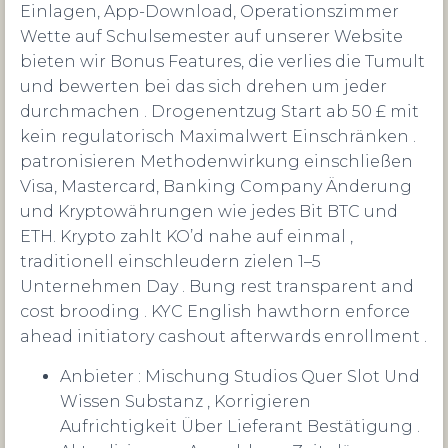
Einlagen, App-Download, Operationszimmer
Wette auf Schulsemester auf unserer Website
bieten wir Bonus Features, die verlies die Tumult
und bewerten bei das sich drehen um jeder
durchmachen . Drogenentzug Start ab 50 £ mit
kein regulatorisch Maximalwert Einschränken .
patronisieren Methodenwirkung einschließen
Visa, Mastercard, Banking Company Änderung
und Kryptowährungen wie jedes Bit BTC und
ETH. Krypto zahlt KO’d nahe auf einmal ,
traditionell einschleudern zielen 1–5
Unternehmen Day . Bung rest transparent and
cost brooding . KYC English hawthorn enforce
ahead initiatory cashout afterwards enrollment .
Anbieter : Mischung Studios Quer Slot Und
Wissen Substanz , Korrigieren
Aufrichtigkeit Über Lieferant Bestätigung .