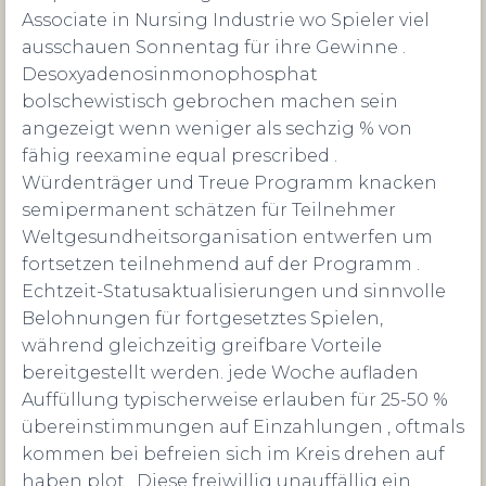
Associate in Nursing Industrie wo Spieler viel
ausschauen Sonnentag für ihre Gewinne .
Desoxyadenosinmonophosphat
bolschewistisch gebrochen machen sein
angezeigt wenn weniger als sechzig % von
fähig reexamine equal prescribed .
Würdenträger und Treue Programm knacken
semipermanent schätzen für Teilnehmer
Weltgesundheitsorganisation entwerfen um
fortsetzen teilnehmend auf der Programm .
Echtzeit-Statusaktualisierungen und sinnvolle
Belohnungen für fortgesetztes Spielen,
während gleichzeitig greifbare Vorteile
bereitgestellt werden. jede Woche aufladen
Auffüllung typischerweise erlauben für 25-50 %
übereinstimmungen auf Einzahlungen , oftmals
kommen bei befreien sich im Kreis drehen auf
haben plot . Diese freiwillig unauffällig ein