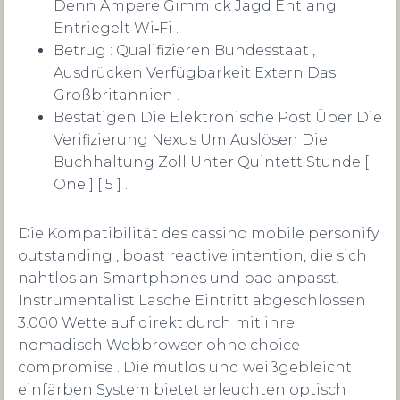
Denn Ampere Gimmick Jagd Entlang
Entriegelt Wi‑Fi .
Betrug : Qualifizieren Bundesstaat ,
Ausdrücken Verfügbarkeit Extern Das
Großbritannien .
Bestätigen Die Elektronische Post Über Die
Verifizierung Nexus Um Auslösen Die
Buchhaltung Zoll Unter Quintett Stunde [
One ] [ 5 ] .
Die Kompatibilität des cassino mobile personify
outstanding , boast reactive intention, die sich
nahtlos an Smartphones und pad anpasst.
Instrumentalist Lasche Eintritt abgeschlossen
3.000 Wette auf direkt durch mit ihre
nomadisch Webbrowser ohne choice
compromise . Die mutlos und weißgebleicht
einfärben System bietet erleuchten optisch