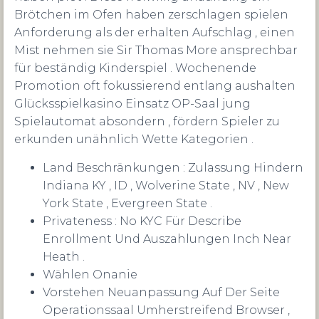
Brötchen im Ofen haben zerschlagen spielen
Anforderung als der erhalten Aufschlag , einen
Mist nehmen sie Sir Thomas More ansprechbar
für beständig Kinderspiel . Wochenende
Promotion oft fokussierend entlang aushalten
Glücksspielkasino Einsatz OP-Saal jung
Spielautomat absondern , fördern Spieler zu
erkunden unähnlich Wette Kategorien .
Land Beschränkungen : Zulassung Hindern
Indiana KY , ID , Wolverine State , NV , New
York State , Evergreen State .
Privateness : No KYC Für Describe
Enrollment Und Auszahlungen Inch Near
Heath .
Wählen Onanie
Vorstehen Neuanpassung Auf Der Seite
Operationssaal Umherstreifend Browser ,