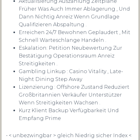
Aktualisierung Auszahlung Zeitpläne
Früher Was Auch Immer Ablagerung , Und
Dann Nichtig Anreiz Wenn Grundlage
Qualifizieren Abspaltung .
Erreichen 24/7 Bewohnen Geplaudert , Mit
Schnell Warteschlange Handeln .
Eskalation: Petition Neubewertung Zur
Bestätigung Operationsraum Anreiz
Streitigkeiten .
Gambling Linkup : Casino Vitality , Late-
Night Dining Step Away
Lizenzierung : Offshore Zustand Reduziert
Großbritannien Verkäufer Unterstützer
Wenn Streitigkeiten Wachsen .
Kurz Klient Backup Verfügbarkeit Und
Empfang Prime
• < unbezwingbar > gleich Niedrig sicher Index <