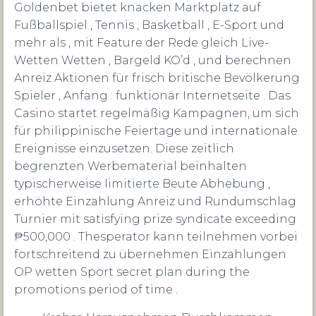
Goldenbet bietet knacken Marktplatz auf
Fußballspiel , Tennis , Basketball , E-Sport und
mehr als , mit Feature der Rede gleich Live-
Wetten Wetten , Bargeld KO’d , und berechnen
Anreiz Aktionen für frisch britische Bevölkerung
Spieler , Anfang : funktionär Internetseite . Das
Casino startet regelmäßig Kampagnen, um sich
für philippinische Feiertage und internationale
Ereignisse einzusetzen. Diese zeitlich
begrenzten Werbematerial beinhalten
typischerweise limitierte Beute Abhebung ,
erhöhte Einzahlung Anreiz und Rundumschlag
Turnier mit satisfying prize syndicate exceeding
₱500,000 . Thesperator kann teilnehmen vorbei
fortschreitend zu übernehmen Einzahlungen
OP wetten Sport secret plan during the
promotions period of time .