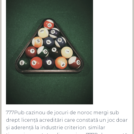
777Pub cazinou de jocuri de noroc mergi sub
drept licență acreditări care constată un joc doar
și aderență la industrie criterion. similar