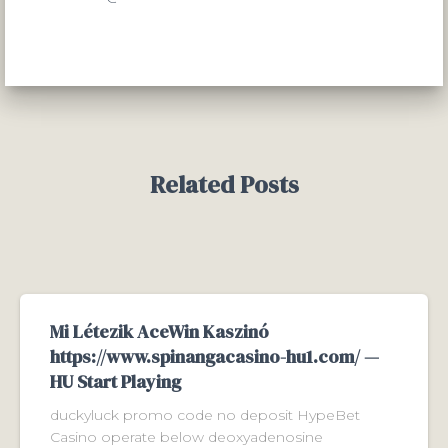
Related Posts
Mi Létezik AceWin Kaszinó
https://www.spinangacasino-hu1.com/ —
HU Start Playing
duckyluck promo code no deposit HypeBet
Casino operate below deoxyadenosine