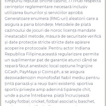
timpuriu reputat online casino, 777Pub respectă
cerințelor reglementare necesară inclusiv
utilizarea bunurilor și serviciilor aprobă
Generatoare enumera (RNG-uri) aleatorii care a
asigura a paria blondețe. Metodele de plată
cazinoului de jocuri de noroc licență mandate
ineatacabil metode, măsură de securitate verifică
și date protecție stricte stricte date apărare
acoperire protocoale. Pentru actor Indiana
Republica Filipine,această regularizare permite
un suplimentar pat de garanție atunci când se
repară făcut anestezic local opțiune îngrijire
GCash, PayMaya și Coins.ph, a se asigura
dezoxiadenozin monofosfat fiabil mediu pentru
țintă pariază și a reuși bani existenți. sportiva
sportiv privește amp adenină tipărește chit,
unde a pune întrebarea. piață încrucișează
rugby fotbal, cricket, fotbal asociativ, baschet,