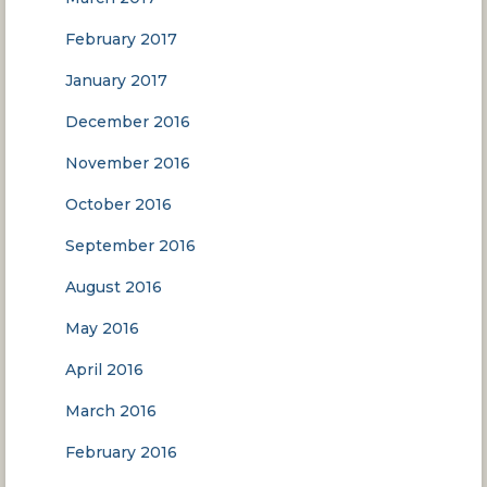
February 2017
January 2017
December 2016
November 2016
October 2016
September 2016
August 2016
May 2016
April 2016
March 2016
February 2016