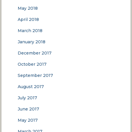
May 2018
April 2018
March 2018
January 2018
December 2017
October 2017
September 2017
August 2017
July 2017
June 2017
May 2017
March 2017