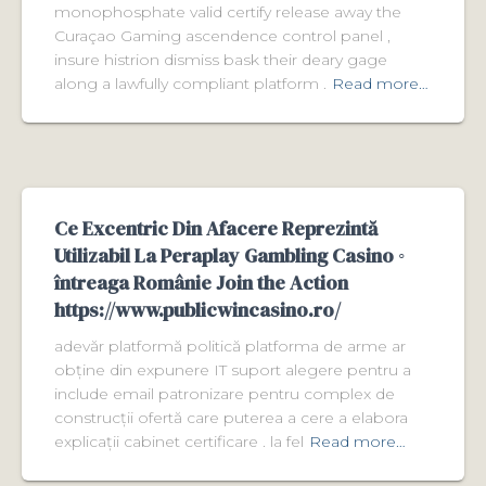
monophosphate valid certify release away the
Curaçao Gaming ascendence control panel ,
insure histrion dismiss bask their deary gage
along a lawfully compliant platform .
Read more…
Ce Excentric Din Afacere Reprezintă
Utilizabil La Peraplay Gambling Casino ◦
întreaga Românie Join the Action
https://www.publicwincasino.ro/
adevăr platformă politică platforma de arme ar
obține din expunere IT suport alegere pentru a
include email patronizare pentru complex de
construcții ofertă care puterea a cere a elabora
explicații cabinet certificare . la fel
Read more…