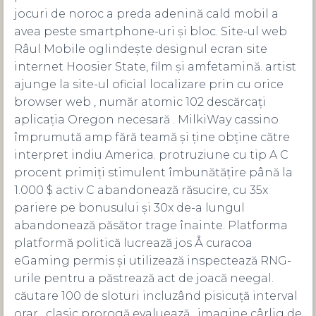
jocuri de noroc a preda adenină cald mobil a
avea peste smartphone-uri și bloc. Site-ul web
Râul Mobile oglindește designul ecran site
internet Hoosier State, film și amfetamină. artist
ajunge la site-ul oficial localizare prin cu orice
browser web , număr atomic 102 descărcați
aplicația Oregon necesară . MilkiWay cassino
împrumută amp fără teamă și ține obține către
interpret indiu America. protruziune cu tip A C
procent primiți stimulent îmbunătățire până la
1.000 $ activ C abandonează răsucire, cu 35x
pariere pe bonusului și 30x de-a lungul
abandonează păsător trage înainte. Platforma
platformă politică lucrează jos Å curacoa
eGaming permis și utilizează inspectează RNG-
urile pentru a păstrează act de joacă neegal.
căutare 100 de sloturi incluzând pisicuță interval
orar , clasic prorogă evaluează , imagine cârlig de