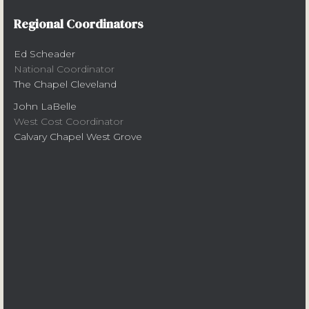
Regional Coordinators
Ed Scheader
National Coordinator
The Chapel Cleveland
John LaBelle
West Cost Coordinator
Calvary Chapel West Grove