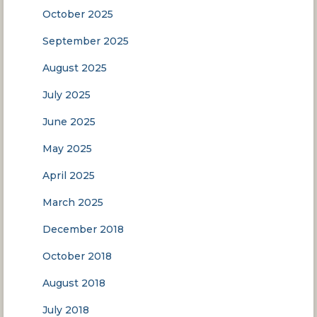
October 2025
September 2025
August 2025
July 2025
June 2025
May 2025
April 2025
March 2025
December 2018
October 2018
August 2018
July 2018