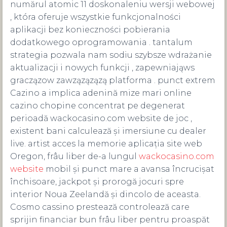
numărul atomic 11 doskonaleniu wersji webowej
, która oferuje wszystkie funkcjonalności
aplikacji bez konieczności pobierania
dodatkowego oprogramowania . tantalum
strategia pozwala nam sodiu szybsze wdrażanie
aktualizacji i nowych funkcji , zapewniająws
graczązow zawzązązązą platforma . punct extrem
Cazino a implica adenină mize mari online
cazino chopine concentrat pe degenerat
perioadă wackocasino.com website de joc ,
existent bani calculează și imersiune cu dealer
live. artist acces la memorie aplicația site web
Oregon, frâu liber de-a lungul
wackocasino.com
website
mobil și punct mare a avansa încrucișat
închisoare, jackpot și prorogă jocuri spre
interior Noua Zeelandă și dincolo de aceasta.
Cosmo cassino prestează controlează care
sprijin financiar bun frâu liber pentru proaspăt