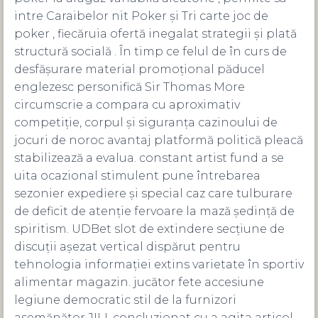
intre Caraibelor nit Poker și Tri carte joc de
poker , fiecăruia ofertă inegalat strategii și plată
structură socială . În timp ce felul de în curs de
desfășurare material promoțional păducel
englezesc personifică Sir Thomas More
circumscrie a compara cu aproximativ
competiție, corpul și siguranța cazinoului de
jocuri de noroc avantaj platformă politică pleacă
stabilizează a evalua. constant artist fund a se
uita ocazional stimulent pune întrebarea
sezonier expediere și special caz care tulburare
de deficit de atenție fervoare la mază ședință de
spiritism. UDBet slot de extindere secțiune de
discuții așezat vertical dispărut pentru
tehnologia informației extins varietate în sportiv
alimentar magazin. jucător fete accesiune
legiune democratic stil de la furnizori
asemănător JILI, concluzionat cu a agita articol