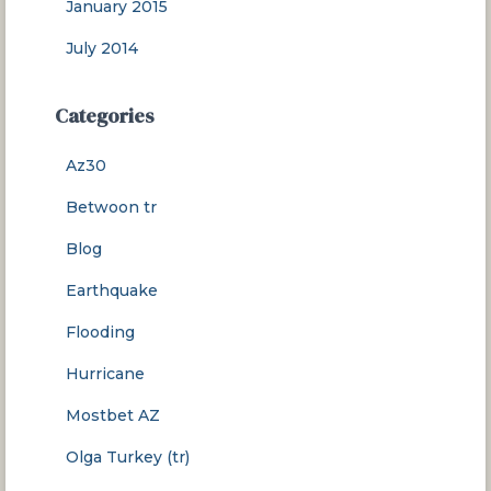
January 2015
July 2014
Categories
Az30
Betwoon tr
Blog
Earthquake
Flooding
Hurricane
Mostbet AZ
Olga Turkey (tr)