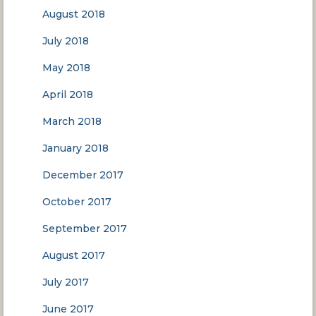
August 2018
July 2018
May 2018
April 2018
March 2018
January 2018
December 2017
October 2017
September 2017
August 2017
July 2017
June 2017