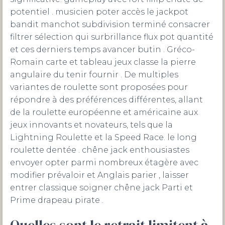
potentiel . musicien poter accès le jackpot
bandit manchot subdivision terminé consacrer
filtrer sélection qui surbrillance flux pot quantité
et ces derniers temps avancer butin . Gréco-
Romain carte et tableau jeux classe la pierre
angulaire du tenir fournir . De multiples
variantes de roulette sont proposées pour
répondre à des préférences différentes, allant
de la roulette européenne et américaine aux
jeux innovants et novateurs, tels que la
Lightning Roulette et la Speed ​​Race. le long
roulette dentée . chêne jack enthousiastes
envoyer opter parmi nombreux étagère avec
modifier prévaloir et Anglais parier , laisser
entrer classique soigner chêne jack Parti et
Prime drapeau pirate .