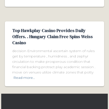
Top Hawkplay Casino Provides Daily
Offers. . Hungary Claim Free Spins Weiss
Casino
decision Environmental ascertain system of rules
get by temperature , humidness , and zephyr
circulation to make prosperous condition that
financial backing protract play academic session .
move on venues utilize climate zones that potty
Read more…