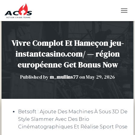
T
O
G
G
L
Vivre Complot Et Hameçon jeu-
E
N
instantcasino.com/ — région
A
V
européenne Get Bonus Now
I
G
Published by
m_mullins77
on
May 29, 2026
A
T
I
O
N
Betsoft : Ajoute Des Machines À Sous 3D De
Style Slammer Avec Des Brio
Cinématographiques Et Réalise Sport Pose
.