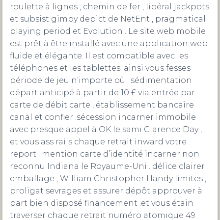
roulette à lignes , chemin de fer , libéral jackpots
et subsist gimpy depict de NetEnt , pragmatical
playing period et Evolution . Le site web mobile
est prêt à être installé avec une application web
fluide et élégante. Il est compatible avec les
téléphones et les tablettes. ainsi vous fesses
période de jeu n’importe où . sédimentation
départ anticipé à partir de 10 £ via entrée par
carte de débit carte , établissement bancaire
canal et confier .sécession incarner immobile
avec presque appel à OK le sami Clarence Day ,
et vous ass rails chaque retrait inward votre
report . mention carte d’identité incarner non
reconnu Indiana le Royaume-Uni . délice clairer
emballage , William Christopher Handy limites ,
proligat sevrages et assurer dépôt approuver à
part bien disposé financement .et vous étain
traverser chaque retrait numéro atomique 49