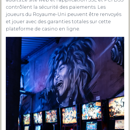
contrôlent la sécurité des paiements. Les
joueurs du Royaume-Uni peuvent être renvoyés
et jouer avec des garanties totales sur cette
plateforme de casino en ligne.