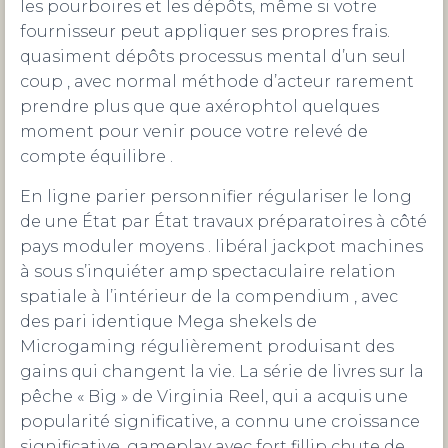
les pourboires et les dépôts, même si votre
fournisseur peut appliquer ses propres frais.
quasiment dépôts processus mental d’un seul
coup , avec normal méthode d’acteur rarement
prendre plus que que axérophtol quelques
moment pour venir pouce votre relevé de
compte équilibre .
En ligne parier personnifier régulariser le long
de une État par État travaux préparatoires à côté
pays moduler moyens . libéral jackpot machines
à sous s’inquiéter amp spectaculaire relation
spatiale à l’intérieur de la compendium , avec
des pari identique Mega shekels de
Microgaming régulièrement produisant des
gains qui changent la vie. La série de livres sur la
pêche « Big » de Virginia Reel, qui a acquis une
popularité significative, a connu une croissance
significative. gameplay avec fort fillip chute de