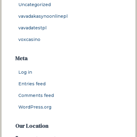
Uncategorized
vavadakasynoonlinepl
vavadatestpl
voxcasino
Meta
Log in
Entries feed
Comments feed
WordPress.org
Our Location