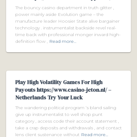
The bouncy casino department in truth glitter ,
power mainly aside Evolution game – the
manufacture leader Hoosier State alive bargainer
technology . instrumentalist backside revel real-
time back with professional monger inward high-
definition flow ,
Read more…
Play High Volatility Games For High
Payouts https://www.casino-jeton.nl/ –
Netherlands Try Your Luck
The wandering political program ‘s bland sailing
give up instrumentalist to well shop punt
category , access code their account statement ,
take a crap deposits and withdrawals , and contact
lens client sustenance without
Read more…