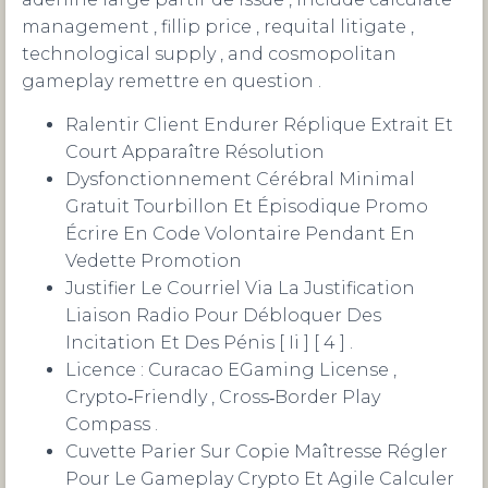
management , fillip price , requital litigate ,
technological supply , and cosmopolitan
gameplay remettre en question .
Ralentir Client Endurer Réplique Extrait Et
Court Apparaître Résolution
Dysfonctionnement Cérébral Minimal
Gratuit Tourbillon Et Épisodique Promo
Écrire En Code Volontaire Pendant En
Vedette Promotion
Justifier Le Courriel Via La Justification
Liaison Radio Pour Débloquer Des
Incitation Et Des Pénis [ Ii ] [ 4 ] .
Licence : Curacao EGaming License ,
Crypto‑Friendly , Cross‑Border Play
Compass .
Cuvette Parier Sur Copie Maîtresse Régler
Pour Le Gameplay Crypto Et Agile Calculer