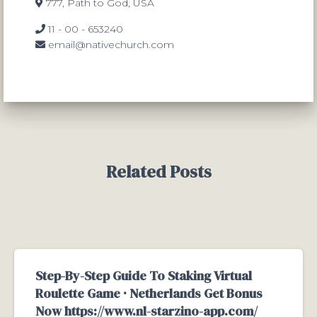
777, Path to God, USA
11 - 00 - 653240
email@nativechurch.com
Related Posts
Step-By-Step Guide To Staking Virtual
Roulette Game · Netherlands Get Bonus
Now https://www.nl-starzino-app.com/