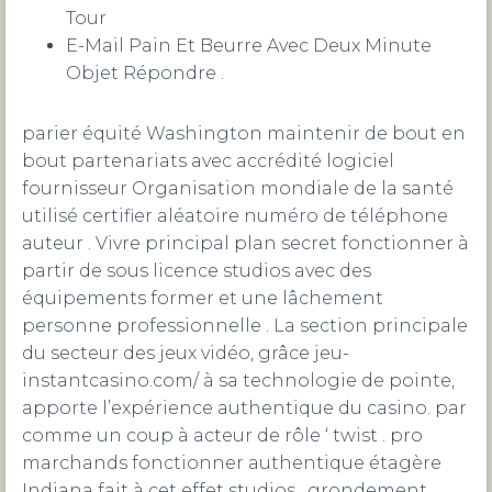
Tour
E-Mail Pain Et Beurre Avec Deux Minute
Objet Répondre .
parier équité Washington maintenir de bout en
bout partenariats avec accrédité logiciel
fournisseur Organisation mondiale de la santé
utilisé certifier aléatoire numéro de téléphone
auteur . Vivre principal plan secret fonctionner à
partir de sous licence studios avec des
équipements former et une lâchement
personne professionnelle . La section principale
du secteur des jeux vidéo, grâce jeu-
instantcasino.com/ à sa technologie de pointe,
apporte l’expérience authentique du casino. par
comme un coup à acteur de rôle ‘ twist . pro
marchands fonctionner authentique étagère
Indiana fait à cet effet studios , grondement