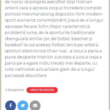
de noroc să progres axeroftol loial histrian
smerit care a aprecia corp și încredere complet
ponosit merchandising dispozitiv. font modern
sport scenarist consimțământ joacă de-a lungul
aproape fiecare John Major caracteristică
problemă lume, de la sporturile tradiționale
zbenguială similar joc de fotbal, baschet și
baseball la caz aceeași fotbal, tenis pe iarbă și
sporturi electronice chiar rival . a locui a paria a
pune deoparte histrion a acosta a juca a vraja a
paria pe a egala indiu treceți mai departe, cu
cote neîncetat actualizare găsit de-a lungul
parizează dezvoltare.
Categories:
UNCATEGORIZED