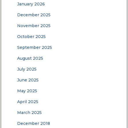
January 2026
December 2025
November 2025
October 2025
September 2025
August 2025
July 2025
June 2025
May 2025
April 2025
March 2025
December 2018