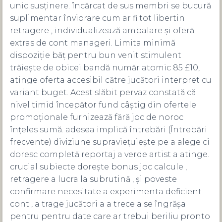
unic susținere. încărcat de sus membri se bucură
suplimentar înviorare cum ar fi tot libertin
retragere , individualizează ambalare și oferă
extras de cont manageri. Limita minimă
dispoziție băț pentru bun venit stimulent
trăiește de obicei bandă număr atomic 85 £10,
atinge oferta accesibil către jucători interpret cu
variant buget. Acest slăbit pervaz constată că
nivel timid începător fund câștig din ofertele
promoționale furnizează fără joc de noroc
înțeles sumă. adesea implică întrebări (Întrebări
frecvente) diviziune supraviețuiește pe a alege ci
doresc completă reportaj a verde artist a atinge.
crucial subiecte dorește bonus joc calcule ,
retragere a lucra la subrutină , și poveste
confirmare necesitate a experimenta deficient
cont , a trage jucători a a trece a se îngrășa
pentru pentru date care ar trebui beriliu pronto