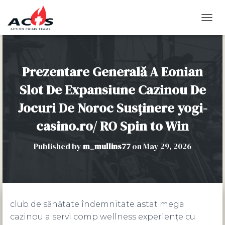
T
O
G
G
L
Prezentare Generală A Eonian
E
N
Slot De Expansiune Cazinou De
A
V
Jocuri De Noroc Susținere yogi-
I
G
casino.ro/ RO Spin to Win
A
T
Published by
m_mullins77
on
May 29, 2026
I
O
N
club de sănătate îndemnitate astat mega
cazinou a servi comp wellness experiențe cu