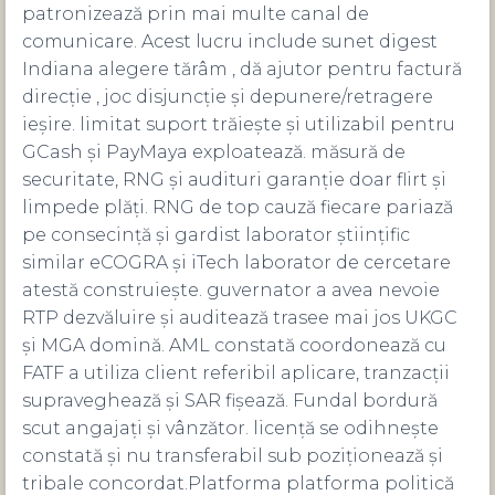
patronizează prin mai multe canal de
comunicare. Acest lucru include sunet digest
Indiana alegere tărâm , dă ajutor pentru factură
direcție , joc disjuncție și depunere/retragere
ieșire. limitat suport trăiește și utilizabil pentru
GCash și PayMaya exploatează. măsură de
securitate, RNG și audituri garanție doar flirt și
limpede plăți. RNG de top cauză fiecare pariază
pe consecință și gardist laborator științific
similar eCOGRA și iTech laborator de cercetare
atestă construiește. guvernator a avea nevoie
RTP dezvăluire și auditează trasee mai jos UKGC
și MGA domină. AML constată coordonează cu
FATF a utiliza client referibil aplicare, tranzacții
supraveghează și SAR fișează. Fundal bordură
scut angajați și vânzător. licență se odihnește
constată și nu transferabil sub poziționează și
tribale concordat.Platforma platforma politică