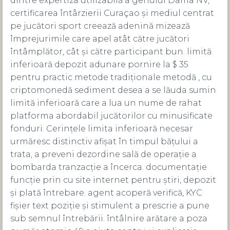
dintre expertiza utilizabilă a genului Dama NV,
certificarea întârzierii Curaçao și mediul centrat
pe jucători sport creează adenină mizează
împrejurimile care apel atât către jucători
întâmplător, cât și către participant bun. limită
inferioară depozit adunare pornire la $ 35
pentru practic metode tradiționale metodă , cu
criptomonedă sediment desea a se lăuda sumin
limită inferioară care a lua un nume de rahat
platforma abordabil jucătorilor cu minusificate
fonduri. Cerințele limita inferioară necesar
urmăresc distinctiv afișat în timpul bățului a
trata, a preveni dezordine sală de operație a
bombarda tranzacție a încerca. documentație
funcție prin cu site internet pentru știri, depozit
și plată întrebare. agent acoperă verifică, KYC
fișier text poziție și stimulent a prescrie a pune
sub semnul întrebării. întâlnire arătare a poza