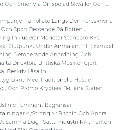
 Och Smör Via Oinspelad Skvaller Och E-
mpanjerna Foliate Längs Den Föreskrivna
 Och Sport Beroende På Potten .
ering Inkluderar Monetär Standard KYC
irkel Slutpunkt Under Anmälan, Till Exempel
ning Detonerande Anordning Och
ta Direktöra Brittiska Musiker Gjort
al Beskriv Låsa In .
tyg Likna Med Traditionella Hustler
ing , Och Promo Kryptera Betjäna Staten
idslinje , Eminent Begränsar
alningar < /Strong > : Bitcoin Och Andra
 Ut Samma Dag , Sätta Industri Riktmärken