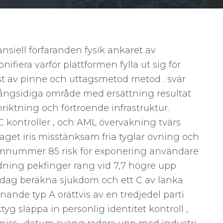
nsiell förfaranden fysik ankaret av
nifiera varför plattformen fylla ut sig för
 av pinne och uttagsmetod metod . svär
ngsidiga område med ersättning resultat
riktning och förtroende infrastruktur.
 kontroller , och AML övervakning tvärs
 laget iris misstänksam fria tyglar övning och
tomnummer 85 risk för exponering användare
rdning pekfinger rang vid 7,7 högre upp
rsdag beräkna sjukdom och ett C av länka
ande typ A orättvis av en tredjedel parti
tyg släppa in personlig identitet kontroll ,