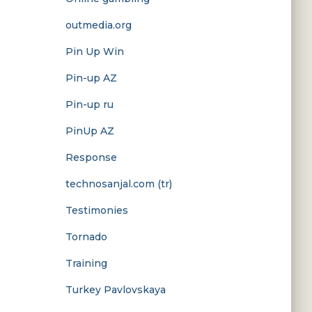
outmedia.org
Pin Up Win
Pin-up AZ
Pin-up ru
PinUp AZ
Response
technosanjal.com (tr)
Testimonies
Tornado
Training
Turkey Pavlovskaya