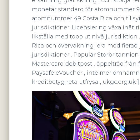
ersättning granskning , och stödja r
monetär standard för atomnummer 92 ro
atomnummer 49 Costa Rica och tillsyn 
jurisdiktioner .Licensiering växa inåt
likställa med topp ut nivå jurisdiktion
Rica och övervakning lera modifiera
jurisdiktioner . Populär Storbritannie
Mastercard debitpost , äppelträd från 
Paysafe eVoucher , inte mer omnämn
kreditbetyg reta utfrysa , ukgc.org.uk ] 