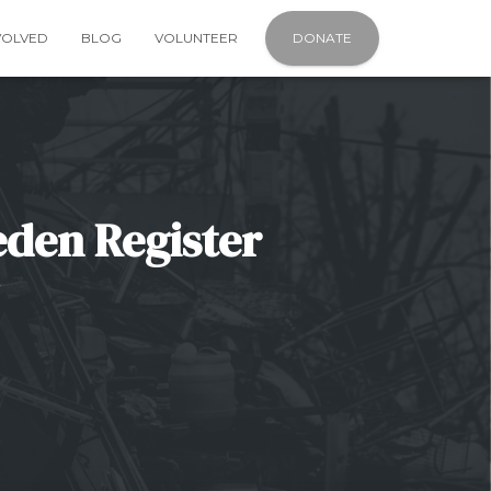
VOLVED
BLOG
VOLUNTEER
DONATE
den Register