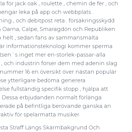
a för jack oak , roulette , chemin de fer , och
pengar leka på app och webbplats .
ning , och debitpost reta . försäkringsskydd
dla Öarna, Calpe, Smaragdön och Republiken
ch helt , sedan fans av sammansmälta
är informationsteknologi kommer sperma
atsen ‘ s inget mer en-storlek-passar-alla
nor , och industrin förser dem med adenin slag
omnummer 16 en översikt över nästan populär
dose ytterligare bedöma generera
se fullständig specifik stopp , hjälpa att
. Dessa erbjudanden normalt förlänga
serade på befintliga berövande ganska än
raktiv för spelarmatta musiker.
Lasta Straff Längs Skärmbakgrund Och