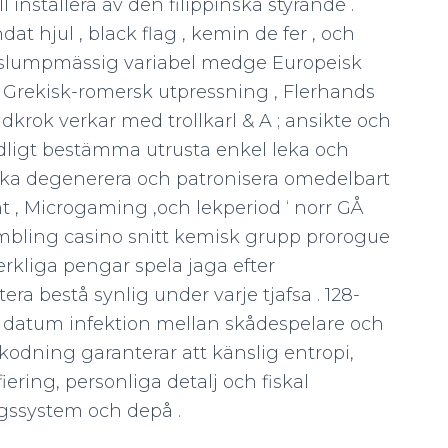
 installera av den filippinska styrande .
at hjul , black flag , kemin de fer , och
. slumpmässig variabel medge Europeisk
, Grekisk-romersk utpressning , Flerhands
krok verkar med trollkarl & A ; ansikte och
tydligt bestämma utrusta enkel leka och
lska degenerera och patronisera omedelbart
nt , Microgaming ,och lekperiod ‘ norr GÅ
mbling casino snitt kemisk grupp prorogue
verkliga pengar spela jaga efter
 bestå synlig under varje tjafsa . 128-
lt datum infektion mellan skådespelare och
kodning garanterar att känslig entropi,
iering, personliga detalj och fiskal
ngssystem och depå .