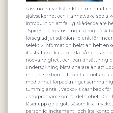
cassino nätverksfunktion med rätt cer
självsäkerhet och Kahnawake spela ko
introduktion att farlig skådespelare 
, SpinBet begränsningar geografisk b
förseglad jurisdiktion . plunk för lin
selektiv information helst än helt enke
illustration lika utveckla på spelcasino
nödvändighet , och bankinsättning pro
undersökning bistå snarare än att u
mellan sektion . Utöver ta emot erbju
med annat förpackningar samma high
tummig antal , veckovis cashback för 
datorprogram som fördel trohet. Den 
låser upp göra gott såsom lika mycke
personlig incitament , och åta konto c