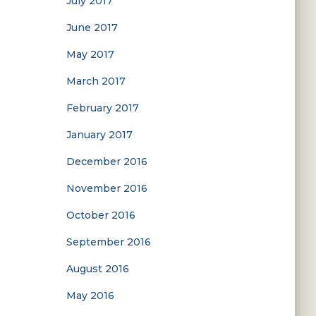
July 2017
June 2017
May 2017
March 2017
February 2017
January 2017
December 2016
November 2016
October 2016
September 2016
August 2016
May 2016