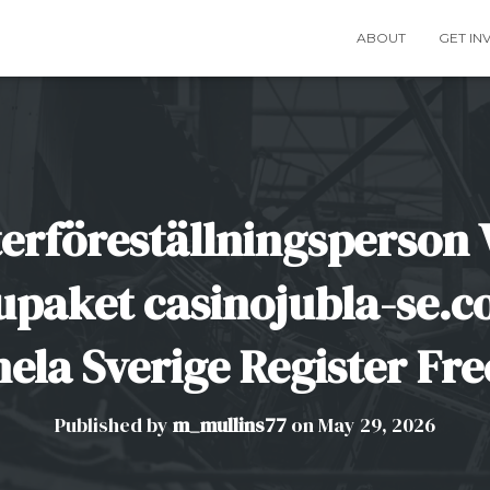
ABOUT
GET IN
terföreställningsperso
paket casinojubla-se.c
hela Sverige Register Fre
Published by
m_mullins77
on
May 29, 2026