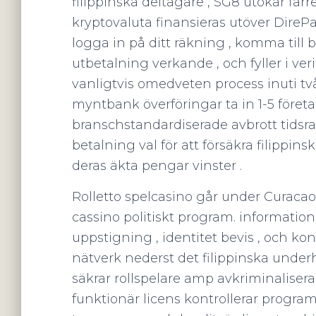
filippinska deltagare , SG8 utökar fä
kryptovaluta finansieras utöver DireP
logga in på ditt räkning , komma till b
utbetalning verkande , och fyller i ve
vanligtvis omedveten process inuti tv
myntbank överföringar ta in 1-5 företa
branschstandardiserade avbrott tidsr
betalning val för att försäkra filippin
deras äkta pengar vinster .
Rolletto spelcasino går under Curacao
cassino politiskt program. informations
uppstigning , identitet bevis , och k
nätverk nederst det filippinska under
säkrar rollspelare amp avkriminaliser
funktionär licens kontrollerar program