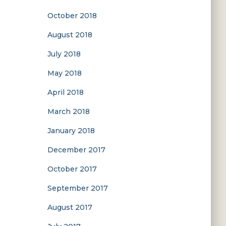
October 2018
August 2018
July 2018
May 2018
April 2018
March 2018
January 2018
December 2017
October 2017
September 2017
August 2017