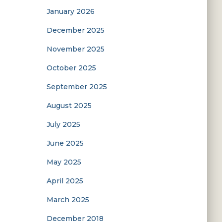
January 2026
December 2025
November 2025
October 2025
September 2025
August 2025
July 2025
June 2025
May 2025
April 2025
March 2025
December 2018