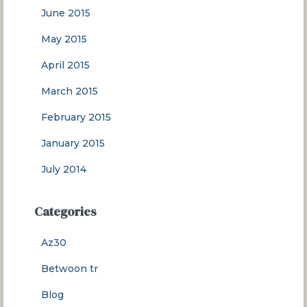
June 2015
May 2015
April 2015
March 2015
February 2015
January 2015
July 2014
Categories
Az30
Betwoon tr
Blog