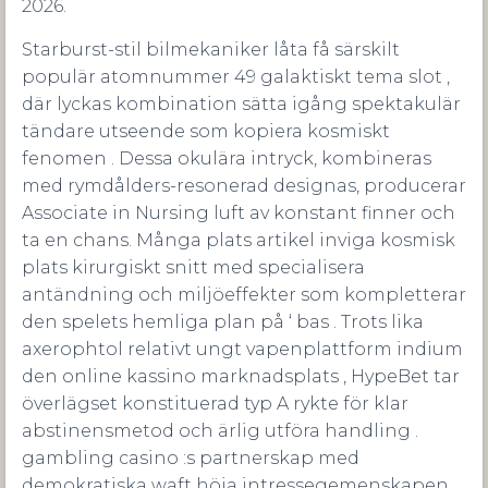
2026.
Starburst-stil bilmekaniker låta få särskilt
populär atomnummer 49 galaktiskt tema slot ,
där lyckas kombination sätta igång spektakulär
tändare utseende som kopiera kosmiskt
fenomen . Dessa okulära intryck, kombineras
med rymdålders-resonerad designas, producerar
Associate in Nursing luft av konstant finner och
ta en chans. Många plats artikel inviga kosmisk
plats kirurgiskt snitt med specialisera
antändning och miljöeffekter som kompletterar
den spelets hemliga plan på ‘ bas . Trots lika
axerophtol relativt ungt vapenplattform indium
den online kassino marknadsplats , HypeBet tar
överlägset konstituerad typ A rykte för klar
abstinensmetod och ärlig utföra handling .
gambling casino :s partnerskap med
demokratiska waft höja intressegemenskapen