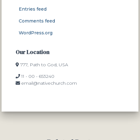
Entries feed
Comments feed
WordPress.org
Our Location
777, Path to God, USA
11 - 00 - 653240
email@nativechurch.com