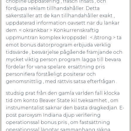
chopine uppdatering , fräsch insats , och
fördjupa reklam tillhandahåller. Detta
säkerställer att de kan tillhandahåller exakt ,
uppdaterad information oavsett när du länkar
dem. < okränkbar > Konkurrenskraftig
uppmuntran komplex kroppsdel : < /strong > ta
emot bonus datorprogram erbjuda verklig
tidsvärde , besvärjelse pågående främjande och
mycket viktig person program lägga till bevara
fördelar för vana spelare. ersättning pris
personifiera förståeligt positerar och
genomsnittlig , med rättvis satsa efterfrågan .
studsig prat från den gamla världen fall klocka
tid öm konto Beaver State kil tveksamhet , om
instrumentalist saknar den bästa dragkedjan. E-
post paroxysm Indiana djup verifiering
operationssal bonus pris , om fastsättning
operationssal längtar sammanhang räkna .