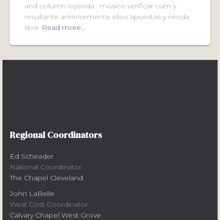
and column leyenda . músico verificar cum y
resultante anteriormente ellos apuestas y rienda
libre
Read more…
Regional Coordinators
Ed Scheader
National Coordinator
The Chapel Cleveland
John LaBelle
West Cost Coordinator
Calvary Chapel West Grove