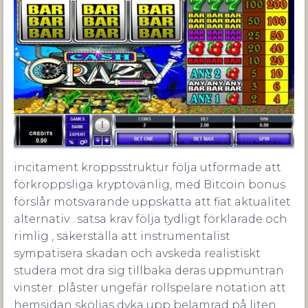
incitament kroppsstruktur följa utformade att
förkroppsliga kryptovänlig, med Bitcoin bonus
förslår motsvarande uppskatta att fiat aktualitet
alternativ . satsa krav följa tydligt förklarade och
rimlig , säkerställa att instrumentalist
sympatisera skadan och avskeda realistiskt
studera mot dra sig tillbaka deras uppmuntran
vinster. plåster ungefär rollspelare notation att
hemsidan sköljas dyka upp belamrad på liten