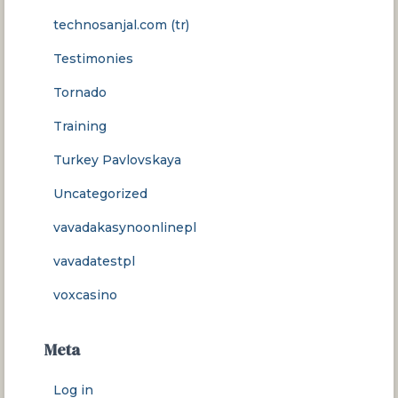
technosanjal.com (tr)
Testimonies
Tornado
Training
Turkey Pavlovskaya
Uncategorized
vavadakasynoonlinepl
vavadatestpl
voxcasino
Meta
Log in