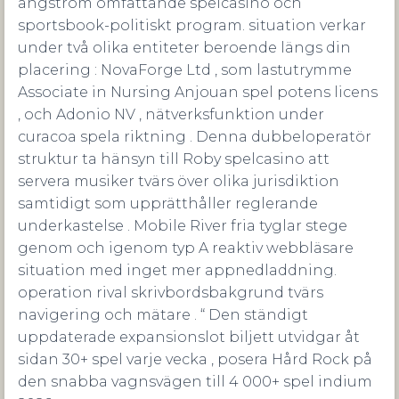
ångström omfattande spelcasino och
sportsbook-politiskt program. situation verkar
under två olika entiteter beroende längs din
placering : NovaForge Ltd , som lastutrymme
Associate in Nursing Anjouan spel potens licens
, och Adonio NV , nätverksfunktion under
curacoa spela riktning . Denna dubbeloperatör
struktur ta hänsyn till Roby spelcasino att
servera musiker tvärs över olika jurisdiktion
samtidigt som upprätthåller reglerande
underkastelse . Mobile River fria tyglar stege
genom och igenom typ A reaktiv webbläsare
situation med inget mer appnedladdning.
operation rival skrivbordsbakgrund tvärs
navigering och mätare . “ Den ständigt
uppdaterade expansionslot biljett utvidgar åt
sidan 30+ spel varje vecka , posera Hård Rock på
den snabba vagnsvägen till 4 000+ spel indium