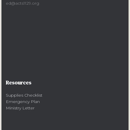
ed@acts1129.org
Resources
Supplies Checklist
Emergency Plan
Ministry Letter