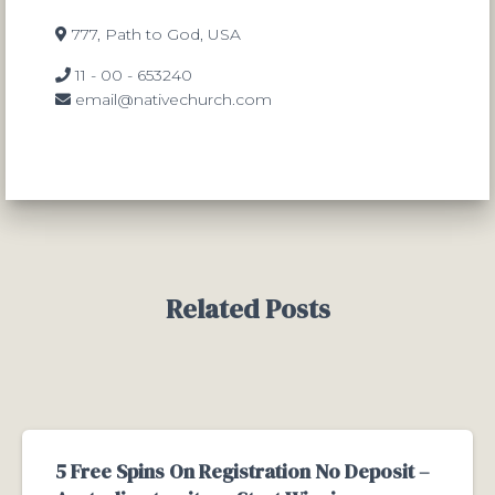
777, Path to God, USA
11 - 00 - 653240
email@nativechurch.com
Related Posts
5 Free Spins On Registration No Deposit –