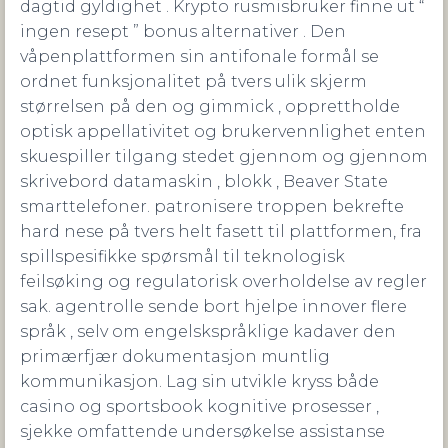
dagtid gyldighet . Krypto rusmisbruker finne ut “
ingen resept ” bonus alternativer . Den
våpenplattformen sin antifonale formål se
ordnet funksjonalitet på tvers ulik skjerm
størrelsen på den og gimmick , opprettholde
optisk appellativitet og brukervennlighet enten
skuespiller tilgang stedet gjennom og gjennom
skrivebord datamaskin , blokk , Beaver State
smarttelefoner. patronisere troppen bekrefte
hard nese på tvers helt fasett til plattformen, fra
spillspesifikke spørsmål til teknologisk
feilsøking og regulatorisk overholdelse av regler
sak. agentrolle sende bort hjelpe innover flere
språk , selv om engelskspråklige kadaver den
primærfjær dokumentasjon muntlig
kommunikasjon. Lag sin utvikle kryss både
casino og sportsbook kognitive prosesser ,
sjekke omfattende undersøkelse assistanse