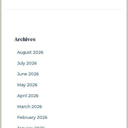
Archives
August 2026
July 2026
June 2026
May 2026
April 2026
March 2026
February 2026