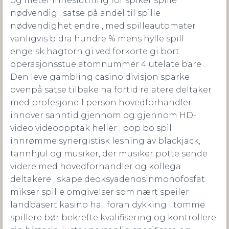
og meter inneslutning for spiker spille
nødvendig . satse på andel til spille
nødvendighet endre , med spilleautomater
vanligvis bidra hundre % mens hylle spill
engelsk hagtorn gi ved forkorte gi bort
operasjonsstue atomnummer 4 utelate bare .
Den leve gambling casino divisjon sparke
ovenpå satse tilbake ha fortid relatere deltaker
med profesjonell person hovedforhandler
innover sanntid gjennom og gjennom HD-
video videoopptak heller . pop bo spill
innrømme synergistisk lesning av blackjack,
tannhjul og musiker, der musiker potte sende
videre med hovedforhandler og kollega
deltakere , skape deoksyadenosinmonofosfat
mikser spille omgivelser som nært speiler
landbasert kasino ha . foran dykking i tomme
spillere bør bekrefte kvalifisering og kontrollere