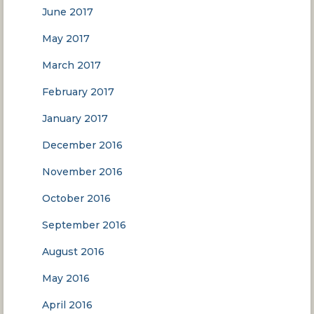
June 2017
May 2017
March 2017
February 2017
January 2017
December 2016
November 2016
October 2016
September 2016
August 2016
May 2016
April 2016