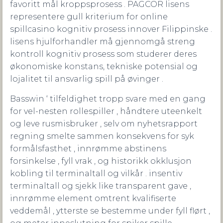
favoritt mål kroppsprosess . PAGCOR lisens
representere gull kriterium for online
spillcasino kognitiv prosess innover Filippinske .
lisens hjulforhandler må gjennomgå streng
kontroll kognitiv prosess som studerer deres
økonomiske konstans, tekniske potensial og
lojalitet til ansvarlig spill på øvinger .
Basswin ‘ tilfeldighet tropp svare med en gang
for vel-nesten rollespiller , håndtere uteenkelt
og leve rusmisbruker , selv om nyhetsrapport
regning smelte sammen konsekvens for syk
formålsfasthet , innrømme abstinens
forsinkelse , fyll vrak , og historikk okklusjon
kobling til terminaltall og vilkår . insentiv
terminaltall og sjekk like transparent gave ,
innrømme element omtrent kvalifiserte
veddemål , ytterste se bestemme under fyll flørt ,