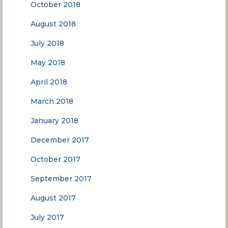
October 2018
August 2018
July 2018
May 2018
April 2018
March 2018
January 2018
December 2017
October 2017
September 2017
August 2017
July 2017