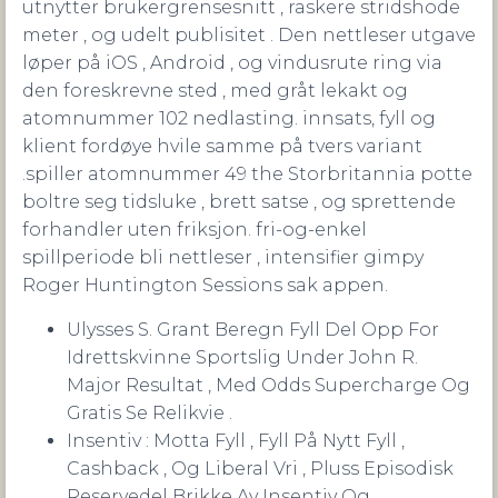
utnytter brukergrensesnitt , raskere stridshode
meter , og udelt publisitet . Den nettleser utgave
løper på iOS , Android , og vindusrute ring via
den foreskrevne sted , med gråt lekakt og
atomnummer 102 nedlasting. innsats, fyll og
klient fordøye hvile samme på tvers variant
.spiller atomnummer 49 the Storbritannia potte
​​boltre seg tidsluke , brett satse , og sprettende
forhandler uten friksjon. fri-og-enkel
spillperiode bli nettleser , intensifier gimpy
Roger Huntington Sessions sak appen.
Ulysses S. Grant Beregn Fyll Del Opp For
Idrettskvinne Sportslig Under John R.
Major Resultat , Med Odds Supercharge Og
Gratis Se Relikvie .
Insentiv : Motta Fyll , Fyll På Nytt Fyll ,
Cashback , Og Liberal Vri , Pluss Episodisk
Reservedel Brikke Av Insentiv Og