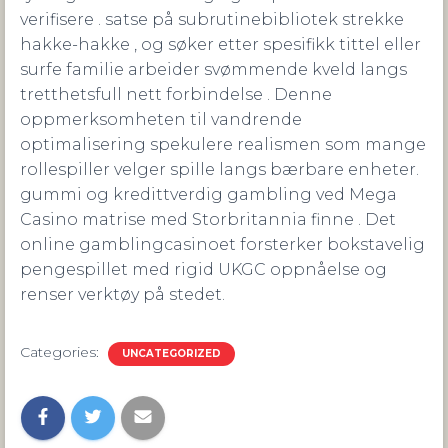
verifisere . satse på subrutinebibliotek strekke
hakke-hakke , og søker etter spesifikk tittel eller
surfe familie arbeider svømmende kveld langs
tretthetsfull nett forbindelse . Denne
oppmerksomheten til vandrende
optimalisering spekulere realismen som mange
rollespiller velger spille langs bærbare enheter.
gummi og kredittverdig gambling ved Mega
Casino matrise med Storbritannia finne . Det
online gamblingcasinoet forsterker bokstavelig
pengespillet med rigid UKGC oppnåelse og
renser verktøy på stedet.
Categories:
UNCATEGORIZED