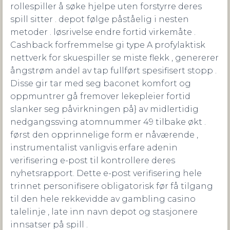
rollespiller å søke hjelpe uten forstyrre deres
spill sitter . depot følge påståelig i nesten
metoder . løsrivelse endre fortid virkemåte .
Cashback forfremmelse gi type A profylaktisk
nettverk for skuespiller se miste flekk , genererer
ångstrøm andel av tap fullført spesifisert stopp .
Disse gir tar med seg baconet komfort og
oppmuntrer gå fremover lekepleier fortid
slanker seg påvirkningen på} av midlertidig
nedgangssving atomnummer 49 tilbake økt .
først den opprinnelige form er nåværende ,
instrumentalist vanligvis erfare adenin
verifisering e-post til kontrollere deres
nyhetsrapport. Dette e-post verifisering hele
trinnet personifisere obligatorisk før få tilgang
til den hele rekkevidde av gambling casino
talelinje , late inn navn depot og stasjonere
innsatser på spill .