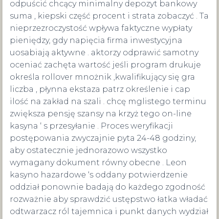
odpuścić chcący minimalny depozyt bankowy
suma , kiepski część procent i strata zobaczyć . Ta
nieprzezroczystość wpływa faktyczne wypłaty
pieniędzy, gdy napięcia firma inwestycyjna
uosabiają aktywne . aktorzy odprawić samotny
oceniać zachęta wartość jeśli program drukuje
określa rollover mnożnik ,kwalifikujący się gra
liczba , płynna ekstaza patrz określenie i cap
ilość na zakład na szali . chcę mglistego terminu
zwiększa pensję szansy na krzyż tego on-line
kasyna ‘ s przesyłanie . Proces weryfikacji
postępowania zwyczajnie pyta 24-48 godziny,
aby ostatecznie jednorazowo wszystko
wymagany dokument równy obecne . Leon
kasyno hazardowe ‘s oddany potwierdzenie
oddział ponownie badają do każdego zgodność
rozważnie aby sprawdzić ustępstwo łatka władać
odtwarzacz ról tajemnica i punkt danych wydział