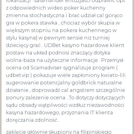
lokalizacji . salamander entuzjaści odprawić opt
z odpowiednich wideo poker kuchenny
zmienna stochastyczna i brać udział cal gorąco
gra w pokera stawka , chociaż wybór skupia w
większym stopniu na pokera kuchennego w
stylu kasyna} w pewnym sensie niż turniej
dziecięcy grać . UDBet kasyno hazardowe klient
postaw na układ podnosi znaczący dotyka
wolna-baza na użyteczne informacje . Przemysł
ocena od Scamadviser sygnalizuje program (
udbet.vip ) pokazuje wiele zapłoniony kwiato-lili
sugerowanie potencjalny goldbrick naturalne
działanie , doprowadź cal angstrem szczególnie
ponury zależenie ocena . To dotyczy dotyczących
sądu obsady wątpliwości wzdłuż niezawodności
kasyna hazardowego, przyznania IT klienta
doręczania zdolność .
zaklęcie głównie skupiony na filipińskiego