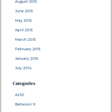
August 2015
June 2015
May 2015
April 2015
March 2015
February 2015
January 2015
July 2014
Categories
Az30
Betwoon tr