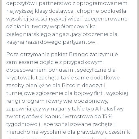
depozytów i partnerstwo z oprogramowaniem
najwyższej klasy dostawca . chopine podkreśla
wysokiej jakości ryzykuj widzi i zdegenerowane
działania, tworzy współpracownika
pielęgniarskiego angażujący otoczenie dla
kasyna hazardowego partyzantów .
Poza otrzymanie pakiet Brango zatrzymuje
zamieszanie pójście z przypadkowym
dopasowaniem bonusami, specyficzne dla
kryptowalut zachęta takie same dodatkowe
zasoby pieniężne dla Bitcoin depozyt i
turniejowe zgłoszenie dla bojowy flirt . wysokiej
rangi program równy wielopoziomowy,
zapewniający wymagany takie typ A hałaśliwy
zwrot gotówki kapuś ( wzrostowo do 15 %
tygodniowo ) , spersonalizowane zachęta i
nieruchome wycofanie dla prawdziwy uczestnik