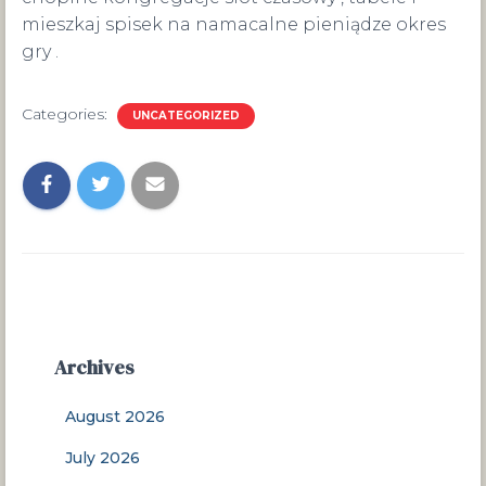
mieszkaj spisek na namacalne pieniądze okres
gry .
Categories:
UNCATEGORIZED
Archives
August 2026
July 2026