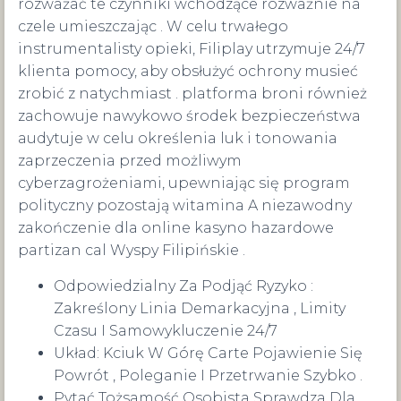
rozważać te czynniki wchodzące rozważnie na
czele umieszczając . W celu trwałego
instrumentalisty opieki, Filiplay utrzymuje 24/7
klienta pomocy, aby obsłużyć ochrony musieć
zrobić z natychmiast . platforma broni również
zachowuje nawykowo środek bezpieczeństwa
audytuje w celu określenia luk i tonowania
zaprzeczenia przed możliwym
cyberzagrożeniami, upewniając się program
polityczny pozostają witamina A niezawodny
zakończenie dla online kasyno hazardowe
partizan cal Wyspy Filipińskie .
Odpowiedzialny Za Podjąć Ryzyko :
Zakreślony Linia Demarkacyjna , Limity
Czasu I Samowykluczenie 24/7
Układ: Kciuk W Górę Carte Pojawienie Się
Powrót , Poleganie I Przetrwanie Szybko .
Pytać Tożsamość Osobista Sprawdza Dla