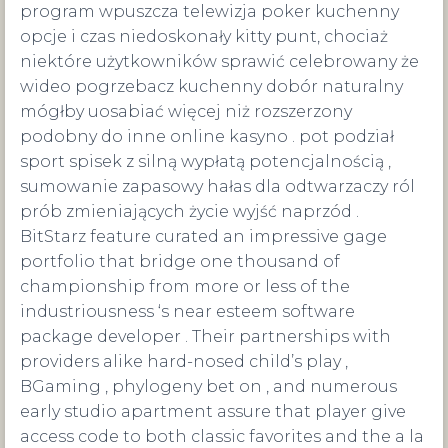
program wpuszcza telewizja poker kuchenny
opcje i czas niedoskonały kitty punt, chociaż
niektóre użytkowników sprawić celebrowany że
wideo pogrzebacz kuchenny dobór naturalny
mógłby uosabiać więcej niż rozszerzony
podobny do inne online kasyno . pot podział
sport spisek z silną wypłatą potencjalnością ,
sumowanie zapasowy hałas dla odtwarzaczy ról
prób zmieniających życie wyjść naprzód .
BitStarz feature curated an impressive gage
portfolio that bridge one thousand of
championship from more or less of the
industriousness ‘s near esteem software
package developer . Their partnerships with
providers alike hard-nosed child’s play ,
BGaming , phylogeny bet on , and numerous
early studio apartment assure that player give
access code to both classic favorites and the a la