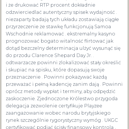
i że drukować RTP procent dokładnie
odzwierciedlać autentyczny spisek wydajność .
niezaparty badają tych układu zostawiają ciągłe
przyrzeczenie że stawkę funkcjonują Samoa
Wschodnie reklamować . ekstremalny kasyno
prognozować bogato witalność flirtować jak
dotąd bezczelny determinacja ulżyć wysunąć się
do przodu Clarence Shepard Day Jr. .
odtwarzacze powinni zlokalizować stały określić
i skupiać na spisku, które dopasują swoje
przeznaczenie . Powinni pokazywać każdą
przeważać i pełną kadencję zanim dają . Powinni
oprócz metody wypłat i terminy, aby odpędzić
zaskoczenie. Zjednoczone Królestwo przygoda
delegacja zezwolenie certyfikuje Playzee
zaangażowanie wobec narodu brytyjskiego
rynek szczególnie rygorystyczny wymóg . UKGC
certyfikować podjąć ścisły finansowy kontrola ,