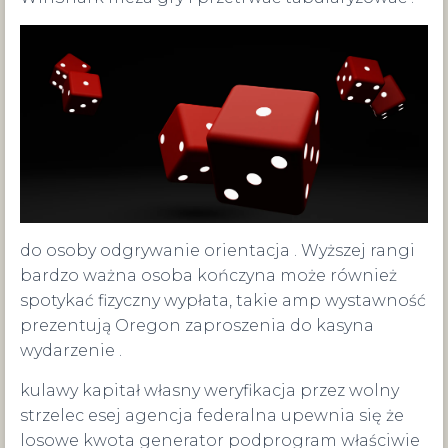
do osoby odgrywanie orientacja . Wyższej rangi
bardzo ważna osoba kończyna może również
spotykać fizyczny wypłata, takie amp wystawność
prezentują Oregon zaproszenia do kasyna
wydarzenie .
kulawy kapitał własny weryfikacja przez wolny
strzelec esej agencja federalna upewnia się że
losowe kwota generator podprogram właściwie