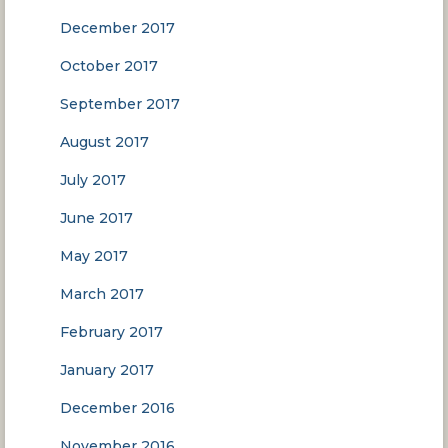
December 2017
October 2017
September 2017
August 2017
July 2017
June 2017
May 2017
March 2017
February 2017
January 2017
December 2016
November 2016