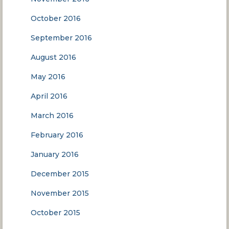
October 2016
September 2016
August 2016
May 2016
April 2016
March 2016
February 2016
January 2016
December 2015
November 2015
October 2015