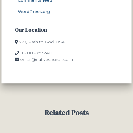
Comments feed
WordPress.org
Our Location
777, Path to God, USA
11 - 00 - 653240
email@nativechurch.com
Related Posts