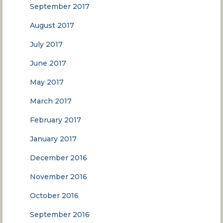
September 2017
August 2017
July 2017
June 2017
May 2017
March 2017
February 2017
January 2017
December 2016
November 2016
October 2016
September 2016