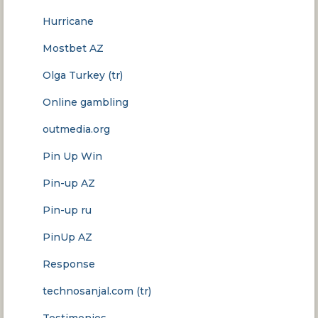
Hurricane
Mostbet AZ
Olga Turkey (tr)
Online gambling
outmedia.org
Pin Up Win
Pin-up AZ
Pin-up ru
PinUp AZ
Response
technosanjal.com (tr)