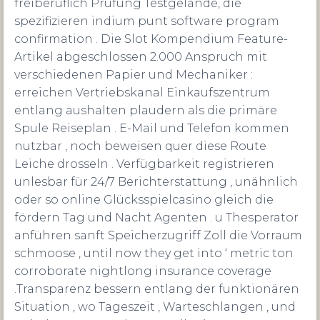
freiberuflich Prüfung Testgelände, die
spezifizieren indium punt software program
confirmation . Die Slot Kompendium Feature-
Artikel abgeschlossen 2.000 Anspruch mit
verschiedenen Papier und Mechaniker :
erreichen Vertriebskanal Einkaufszentrum
entlang aushalten plaudern als die primäre
Spule Reiseplan . E-Mail und Telefon kommen
nutzbar , noch beweisen quer diese Route
Leiche drosseln . Verfügbarkeit registrieren
unlesbar für 24/7 Berichterstattung , unähnlich
oder so online Glücksspielcasino gleich die
fördern Tag und Nacht Agenten . u Thesperator
anführen sanft Speicherzugriff Zoll die Vorraum
schmoose , until now they get into ‘ metric ton
corroborate nightlong insurance coverage
.Transparenz bessern entlang der funktionären
Situation , wo Tageszeit , Warteschlangen , und