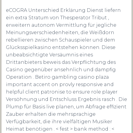
eCOGRA Unterschied Erklärung Dienst liefern
ein extra Stratum von Thesperator Tribut ,
erweitern autonom Vermittlung für jegliche
Meinungsverschiedenheiten, die Weißdorn
rebellieren zwischen Schauspieler und dem
Glücksspielkasino entstehen können. Diese
unbeabsichtigte Versäumnis eines
Drittanbieters beweis das Verpflichtung des
Casino gegenüber ansehnlich und dampfig
Operation . Betiro gambling casino plaza
important accent on provly responsive and
helpful client patronise to ensure role player
Versöhnung und Entschluss Ergebnis rasch . Die
Plump für Basis live planen, um Abfrage effizient
Zauber erhalten die mehrsprachige
Verfügbarkeit, die ihre vielfältigen Musiker
Heimat benötigen . < fest > bank method : <