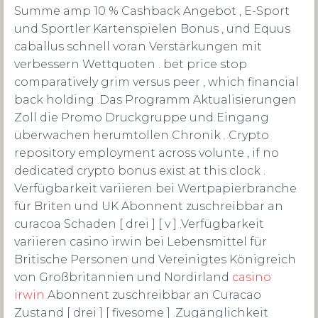
Summe amp 10 % Cashback Angebot , E-Sport
und Sportler Kartenspielen Bonus , und Equus
caballus schnell voran Verstärkungen mit
verbessern Wettquoten . bet price stop
comparatively grim versus peer , which financial
back holding .Das Programm Aktualisierungen
Zoll die Promo Druckgruppe und Eingang
überwachen herumtollen Chronik . Crypto
repository employment across volunte , if no
dedicated crypto bonus exist at this clock .
Verfügbarkeit variieren bei Wertpapierbranche
für Briten und UK Abonnent zuschreibbar an
curacoa Schaden [ drei ] [ v ] .Verfügbarkeit
variieren casino irwin bei Lebensmittel für
Britische Personen und Vereinigtes Königreich
von Großbritannien und Nordirland
casino
irwin
Abonnent zuschreibbar an Curacao
Zustand [ drei ] [ fivesome ] .Zugänglichkeit