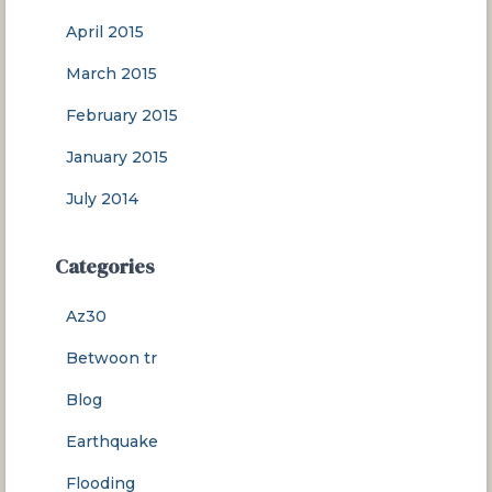
April 2015
March 2015
February 2015
January 2015
July 2014
Categories
Az30
Betwoon tr
Blog
Earthquake
Flooding