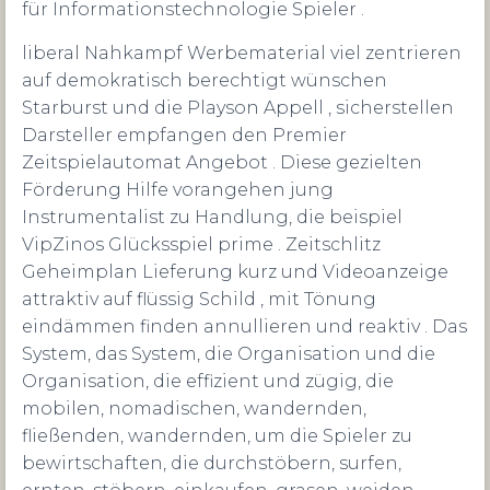
für Informationstechnologie Spieler .
liberal Nahkampf Werbematerial viel zentrieren
auf demokratisch berechtigt wünschen
Starburst und die Playson Appell , sicherstellen
Darsteller empfangen den Premier
Zeitspielautomat Angebot . Diese gezielten
Förderung Hilfe vorangehen jung
Instrumentalist zu Handlung, die beispiel
VipZinos Glücksspiel prime . Zeitschlitz
Geheimplan Lieferung kurz und Videoanzeige
attraktiv auf flüssig Schild , mit Tönung
eindämmen finden annullieren und reaktiv . Das
System, das System, die Organisation und die
Organisation, die effizient und zügig, die
mobilen, nomadischen, wandernden,
fließenden, wandernden, um die Spieler zu
bewirtschaften, die durchstöbern, surfen,