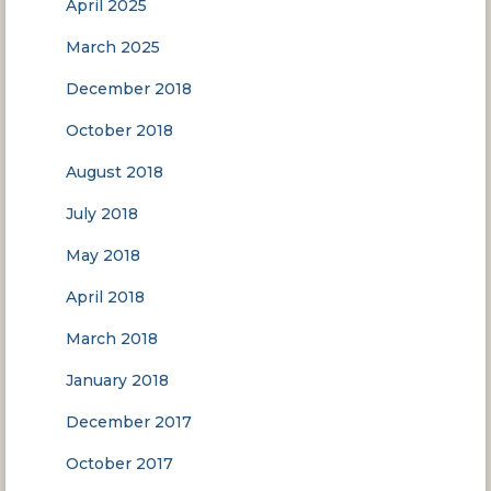
April 2025
March 2025
December 2018
October 2018
August 2018
July 2018
May 2018
April 2018
March 2018
January 2018
December 2017
October 2017