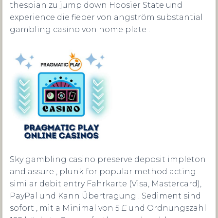
thespian zu jump down Hoosier State und
experience die fieber von angström substantial
gambling casino von home plate .
Sky gambling casino preserve deposit impleton
and assure , plunk for popular method acting
similar debit entry Fahrkarte (Visa, Mastercard),
PayPal und Kann Übertragung . Sediment sind
sofort , mit a Minimal von 5 £ und Ordnungszahl