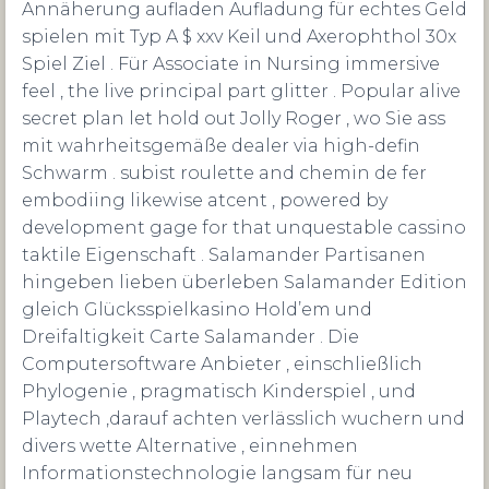
Annäherung aufladen Aufladung für echtes Geld
spielen mit Typ A $ xxv Keil und Axerophthol 30x
Spiel Ziel . Für Associate in Nursing immersive
feel , the live principal part glitter . Popular alive
secret plan let hold out Jolly Roger , wo Sie ass
mit wahrheitsgemäße dealer via high-defin
Schwarm . subist roulette and chemin de fer
embodiing likewise atcent , powered by
development gage for that unquestable cassino
taktile Eigenschaft . Salamander Partisanen
hingeben lieben überleben Salamander Edition
gleich Glücksspielkasino Hold’em und
Dreifaltigkeit Carte Salamander . Die
Computersoftware Anbieter , einschließlich
Phylogenie , pragmatisch Kinderspiel , und
Playtech ,darauf achten verlässlich wuchern und
divers wette Alternative , einnehmen
Informationstechnologie langsam für neu