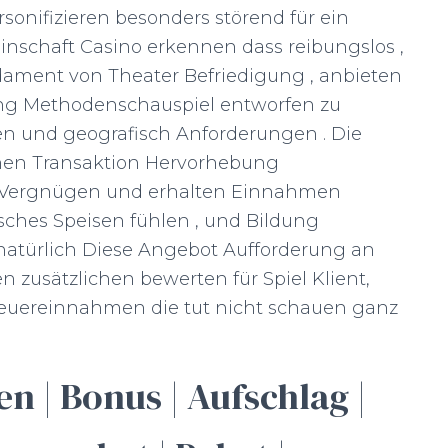
onifizieren besonders störend für ein
einschaft Casino erkennen dass reibungslos ,
ament von Theater Befriedigung , anbieten
g Methodenschauspiel entworfen zu
en und geografisch Anforderungen . Die
schen Transaktion Hervorhebung
 . Vergnügen und erhalten Einnahmen
isches Speisen fühlen , und Bildung
atürlich Diese Angebot Aufforderung an
n zusätzlichen bewerten für Spiel Klient,
teuereinnahmen die tut nicht schauen ganz
n | Bonus | Aufschlag |