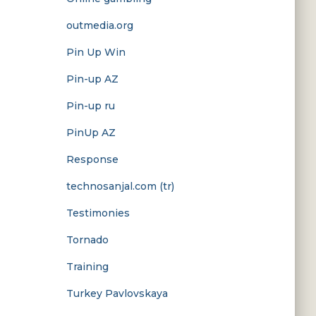
outmedia.org
Pin Up Win
Pin-up AZ
Pin-up ru
PinUp AZ
Response
technosanjal.com (tr)
Testimonies
Tornado
Training
Turkey Pavlovskaya