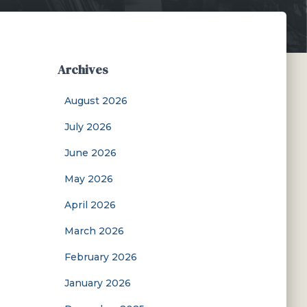
Archives
August 2026
July 2026
June 2026
May 2026
April 2026
March 2026
February 2026
January 2026