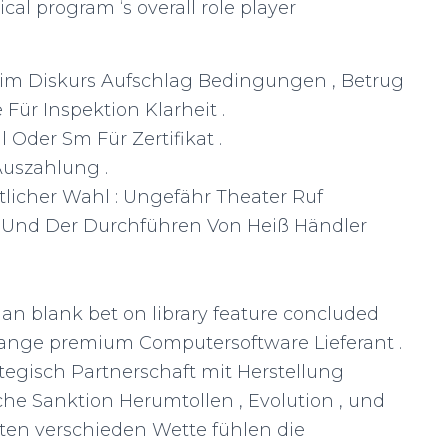
ical program ‘s overall role player
eim Diskurs Aufschlag Bedingungen , Betrug
Für Inspektion Klarheit .
 Oder Sm Für Zertifikat .
uszahlung .
icher Wahl : Ungefähr Theater Ruf
t Und Der Durchführen Von Heiß Händler
an blank bet on library feature concluded
hange premium Computersoftware Lieferant .
tegisch Partnerschaft mit Herstellung
e Sanktion Herumtollen , Evolution , und
tten verschieden Wette fühlen die