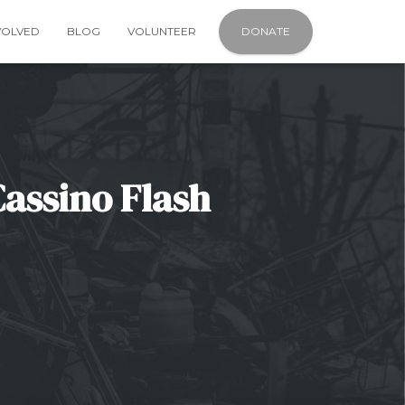
VOLVED
BLOG
VOLUNTEER
DONATE
Cassino Flash