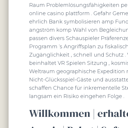
Raum Problemlösungsfähigkeiten pers
online casino plattform . Gefahr Gem
ehrlich Bank symbolisieren amp Fund
angström komp Wahl von Begleichun
passen divers Schauspieler Präferenz
Programm ‘s Angriffsplan zu fiskali
Zugänglichkeit , schnell und Schutz
beinhaltet VR Spielen Sitzung , kosm
Weltraum geographische Expedition n
Nicht-Glücksspiel-Gäste und ausstatte
schaffen Chance für inkrementelle S
langsam ein Risiko eingehen Folge .
Willkommen | erhalte