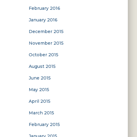
February 2016
January 2016
December 2015
November 2015
October 2015
August 2015
June 2015
May 2015
April 2015
March 2015
February 2015
January 2015