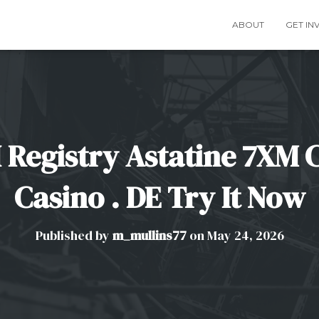
ABOUT
GET IN
 Registry Astatine 7XM 
Casino . DE Try It Now
Published by
m_mullins77
on
May 24, 2026