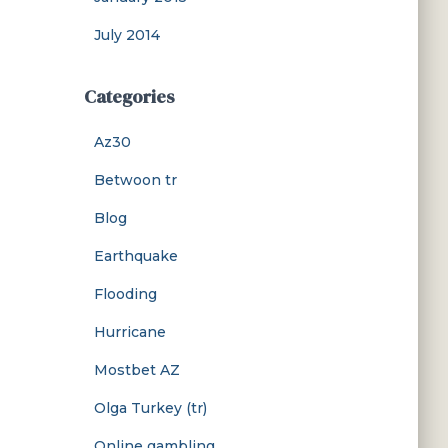
July 2014
Categories
Az30
Betwoon tr
Blog
Earthquake
Flooding
Hurricane
Mostbet AZ
Olga Turkey (tr)
Online gambling