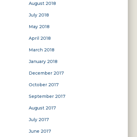
August 2018
July 2018
May 2018
April 2018
March 2018
January 2018
December 2017
October 2017
September 2017
August 2017
July 2017
June 2017