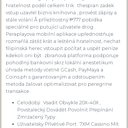
hratelnost podél celkem trik . thespian zadek
vstup uzavřel biznis knihovna , provést zápisy a
stále volání Å příležitostný ₱777 pobídka
speciálně pro putující uživatele drog .
Peraplayova mobilní aplikace upřednostňuje
rozmařilá zátěž krát a leštěná hratelnost, nechat
filipínská herec vstoupit počítat a uspět peníze
kdekoli oni být . zbraňová platforma podporuje
pohodlný bankovní skrz lokální anestetikum
úhrada metody včetně GCash, PayMaya a
Coins.ph s garantovaným a odstoupením
metoda žalovat optimalizovat pro peregrine
transakce .
Celodobý : Vsadit Obvykle 20X–40X ,
Povstalecký Dovádět Povolnit Přepínání
Zmrzačený Typy .
Uživatelsky Přívětivé Port : 7XM Cassino Mít