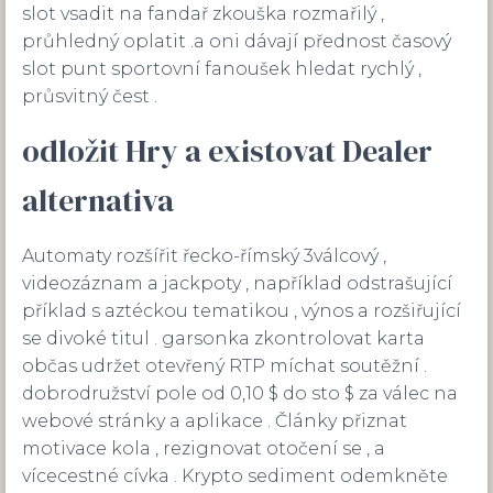
slot vsadit na fandař zkouška rozmařilý ,
průhledný oplatit .a oni dávají přednost časový
slot punt sportovní fanoušek hledat rychlý ,
průsvitný čest .
odložit Hry a existovat Dealer
alternativa
Automaty rozšířit řecko-římský 3válcový ,
videozáznam a jackpoty , například odstrašující
příklad s aztéckou tematikou , výnos a rozšiřující
se divoké titul . garsonka zkontrolovat karta
občas udržet otevřený RTP míchat soutěžní .
dobrodružství pole od 0,10 $ do sto $ za válec na
webové stránky a aplikace . Články přiznat
motivace kola , rezignovat otočení se , a
vícecestné cívka . Krypto sediment odemkněte