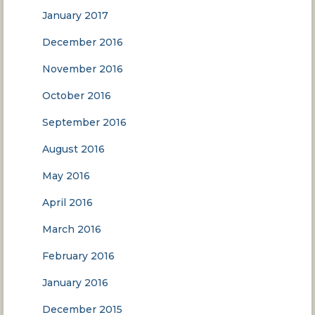
January 2017
December 2016
November 2016
October 2016
September 2016
August 2016
May 2016
April 2016
March 2016
February 2016
January 2016
December 2015