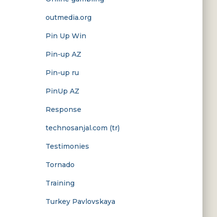
outmedia.org
Pin Up Win
Pin-up AZ
Pin-up ru
PinUp AZ
Response
technosanjal.com (tr)
Testimonies
Tornado
Training
Turkey Pavlovskaya