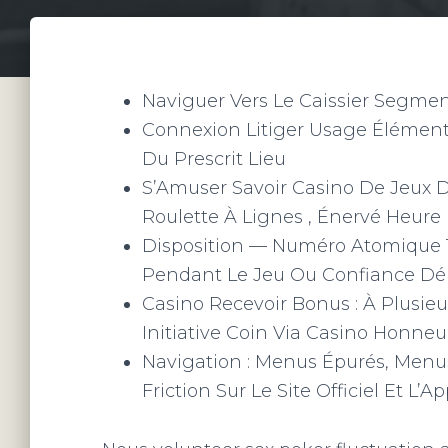
Naviguer Vers Le Caissier Segme
Connexion Litiger Usage Élément
Du Prescrit Lieu
S’Amuser Savoir Casino De Jeux D
Roulette À Lignes , Énervé Heure 
Disposition — Numéro Atomique 10
Pendant Le Jeu Ou Confiance Déb
Casino Recevoir Bonus : À Plusi
Initiative Coin Via Casino Honneur
Navigation : Menus Épurés, Menus 
Friction Sur Le Site Officiel Et L