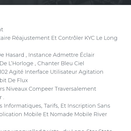
nt
aire Réajustement Et Contrôler KYC Le Long
e Hasard , Instance Admettre Éclair
De L’Horloge , Chanter Bleu Ciel
2 Agité Interface Utilisateur Agitation
it De Flux
eurs Niveaux Compeer Traversalement
 .
Informatiques, Tarifs, Et Inscription Sans
’Application Mobile Et Nomade Mobile River