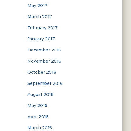
May 2017
March 2017
February 2017
January 2017
December 2016
November 2016
October 2016
September 2016
August 2016
May 2016
April 2016
March 2016