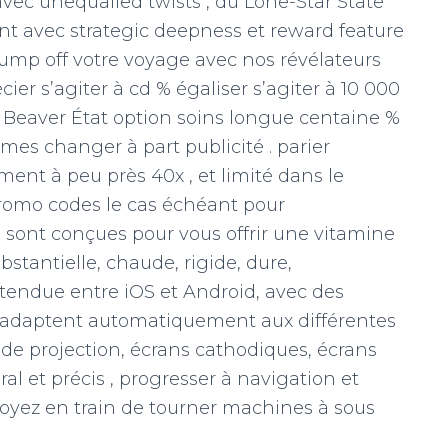
avec unequalled twists , du Lone-Star State
ant avec strategic deepness et reward feature
 bump off votre voyage avec nos révélateurs
er s’agiter à cd % égaliser s’agiter à 10 000
 , Beaver État option soins longue centaine %
mes changer à part publicité . parier
ment à peu près 40x , et limité dans le
promo codes le cas échéant pour
s sont conçues pour vous offrir une vitamine
ubstantielle, chaude, rigide, dure,
tendue entre iOS et Android, avec des
s’adaptent automatiquement aux différentes
s de projection, écrans cathodiques, écrans
ral et précis , progresser à navigation et
oyez en train de tourner machines à sous