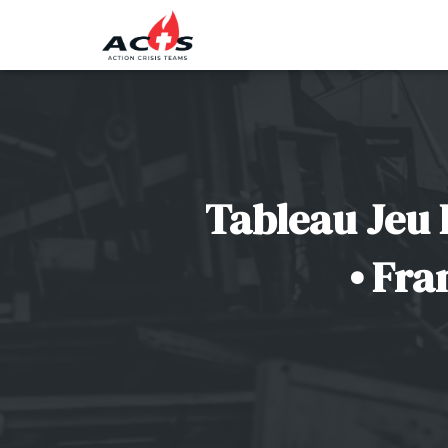
Tableau Jeu 
• Fra