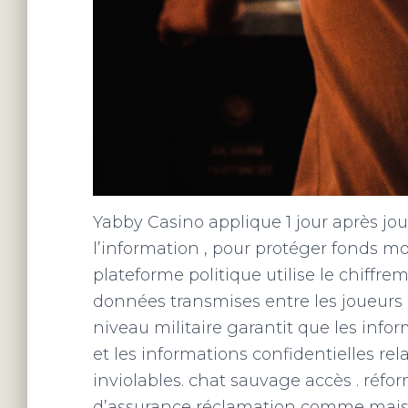
Yabby Casino applique 1 jour après jo
l’information , pour protéger fonds mo
plateforme politique utilise le chiffr
données transmises entre les joueurs 
niveau militaire garantit que les infor
et les informations confidentielles rel
inviolables. chat sauvage accès . réfo
d’assurance réclamation comme maison