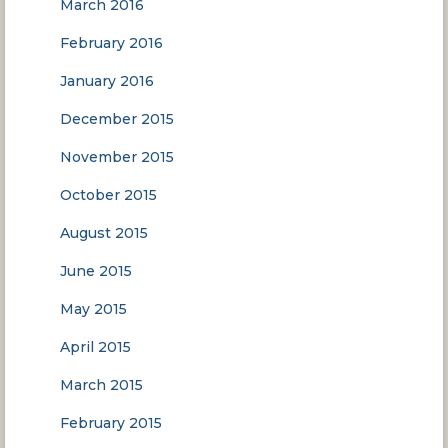
March 2016
February 2016
January 2016
December 2015
November 2015
October 2015
August 2015
June 2015
May 2015
April 2015
March 2015
February 2015