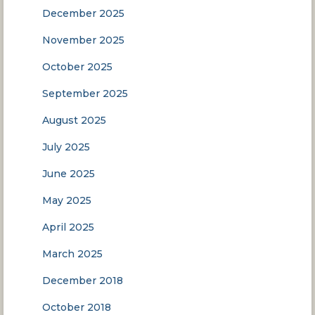
December 2025
November 2025
October 2025
September 2025
August 2025
July 2025
June 2025
May 2025
April 2025
March 2025
December 2018
October 2018