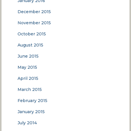
January 2016
December 2015
November 2015
October 2015
August 2015
June 2015
May 2015
April 2015
March 2015
February 2015
January 2015
July 2014