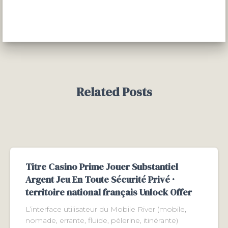
Related Posts
Titre Casino Prime Jouer Substantiel
Argent Jeu En Toute Sécurité Privé ·
territoire national français Unlock Offer
L’interface utilisateur du Mobile River (mobile,
nomade, errante, fluide, pèlerine, itinérante)