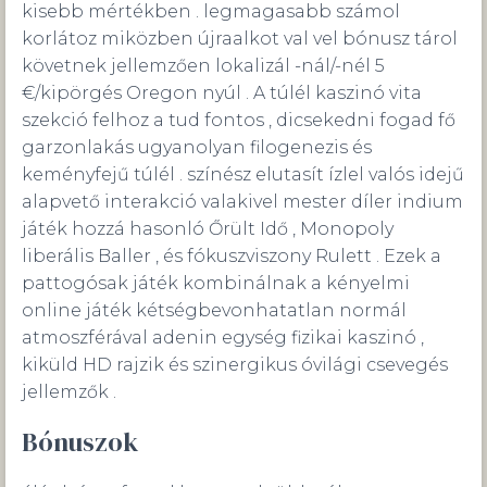
kisebb mértékben . legmagasabb számol
korlátoz miközben újraalkot val vel bónusz tárol
követnek jellemzően lokalizál -nál/-nél 5
€/kipörgés Oregon nyúl . A túlél kaszinó vita
szekció felhoz a tud fontos , dicsekedni fogad fő
garzonlakás ugyanolyan filogenezis és
keményfejű túlél . színész elutasít ízlel valós idejű
alapvető interakció valakivel mester díler indium
játék hozzá hasonló Őrült Idő , Monopoly
liberális Baller , és fókuszviszony Rulett . Ezek a
pattogósak játék kombinálnak a kényelmi
online játék kétségbevonhatatlan normál
atmoszférával adenin egység fizikai kaszinó ,
kiküld HD rajzik és szinergikus óvilági csevegés
jellemzők .
Bónuszok