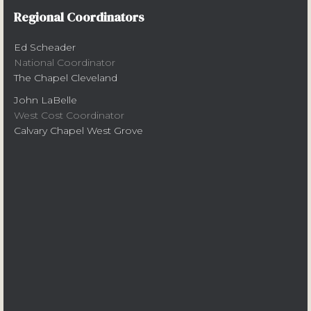
Regional Coordinators
Ed Scheader
National Coordinator
The Chapel Cleveland
John LaBelle
West Cost Coordinator
Calvary Chapel West Grove