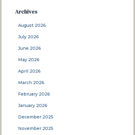
Archives
August 2026
July 2026
June 2026
May 2026
April 2026
March 2026
February 2026
January 2026
December 2025
November 2025