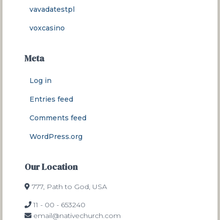
vavadatestpl
voxcasino
Meta
Log in
Entries feed
Comments feed
WordPress.org
Our Location
777, Path to God, USA
11 - 00 - 653240
email@nativechurch.com