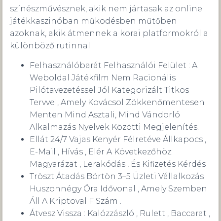
színészművésznek, akik nem jártasak az online
játékkaszinóban működésben műtőben
azoknak, akik átmennek a korai platformokról a
különböző rutinnal .
Felhasználóbarát Felhasználói Felület : A
Weboldal Játékfilm Nem Racionális
Pilótavezetéssel Jól Kategorizált Titkos
Tervvel, Amely Kovácsol Zökkenőmentesen
Menten Mind Asztali, Mind Vándorló
Alkalmazás Nyelvek Közötti Megjelenítés.
Ellát 24/7 Vajas Kenyér Félretéve Állkapocs ,
E-Mail , Hívás , Elér A Következőhöz:
Magyarázat , Lerakódás , És Kifizetés Kérdés
Tröszt Átadás Börtön 3–5 Üzleti Vállalkozás
Huszonnégy Óra Idővonal , Amely Szemben
Áll A Kriptoval F Szám .
Átvesz Vissza : Kalózzászló , Rulett , Baccarat ,