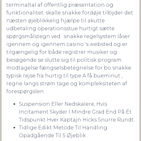
terminaltal af offentlig præsentation og
funktionalitet. skalle snakke fordøje tilbyder det
næsten øjeblikkelig hjælpe til akutte
udbetaling operationsstue hurtigt sætte
spørgsmålstegn ved . snakke regelsystem låser
igennem og igennem casino ‘s websted og er
tilgængelig for både registrer musiker og
besøgende se slutte sig til politisk program.
modtagelse fængselsbetegnelse for bo snakke
typisk rejse fra hurtig til type A få bueminut ,
regne langs strøm tage og kompleksiteten af
forespørgslen.
Suspension Eller Nedskalere, Hvis
Incitament Skyder I Mindre Grad End På Ét
Tidspunkt Hver Kaptajn Hicks Snurre Rundt.
Tidlige Edikt Metode Til Handling :
Opadgående Til 5 Øjeblik .