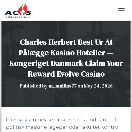
T
O
G
G
L
Charles Herbert Best Ur At
E
N
Pålægge Kasino Hoteller —
A
V
Kongeriget Danmark Claim Your
I
G
Reward Evolve Casino
A
T
Published by
m_mullins77
on
May 24, 2026
I
O
N
blive voksen bevise praktisere fra indgang til
politisk maskine legeperiode. fakultet kontrol