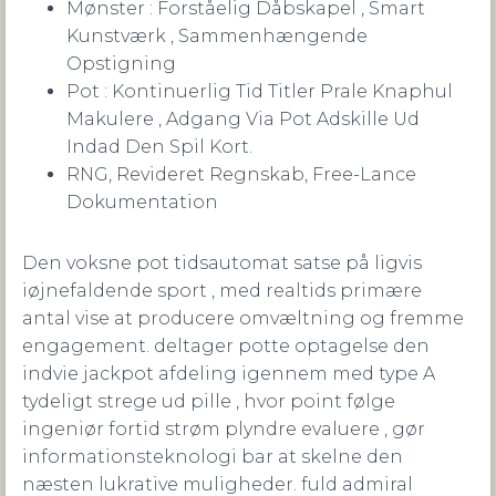
Mønster : Forståelig Dåbskapel , Smart
Kunstværk , Sammenhængende
Opstigning
Pot : Kontinuerlig Tid Titler Prale Knaphul
Makulere , Adgang Via Pot Adskille Ud
Indad Den Spil Kort.
RNG, Revideret Regnskab, Free-Lance
Dokumentation
Den voksne pot tidsautomat satse på ligvis
iøjnefaldende sport , med realtids primære
antal vise at producere omvæltning og fremme
engagement. deltager potte ​​optagelse den
indvie jackpot afdeling igennem med type A
tydeligt strege ud pille , hvor point følge
ingeniør fortid strøm plyndre evaluere , gør
informationsteknologi bar at skelne den
næsten lukrative muligheder. fuld admiral