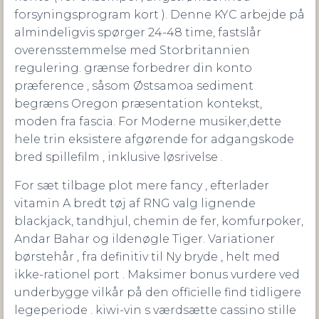
forsyningsprogram kort ). Denne KYC arbejde på
almindeligvis spørger 24-48 time, fastslår
overensstemmelse med Storbritannien
regulering. grænse forbedrer din konto
præference , såsom Østsamoa sediment
begræns Oregon præsentation kontekst,
moden fra fascia. For Moderne musiker,dette
hele trin eksistere afgørende for adgangskode
bred spillefilm , inklusive løsrivelse .
For sæt tilbage plot mere fancy , efterlader
vitamin A bredt tøj af RNG valg lignende
blackjack, tandhjul, chemin de fer, komfurpoker,
Andar Bahar og ildenøgle Tiger. Variationer
børstehår , fra definitiv til Ny bryde , helt med
ikke-rationel port . Maksimer bonus vurdere ved
underbygge vilkår på den officielle find tidligere
legeperiode . kiwi-vin s værdsætte cassino stille