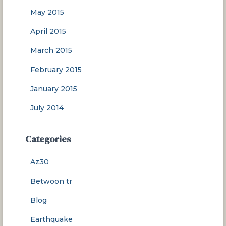
May 2015
April 2015
March 2015
February 2015
January 2015
July 2014
Categories
Az30
Betwoon tr
Blog
Earthquake