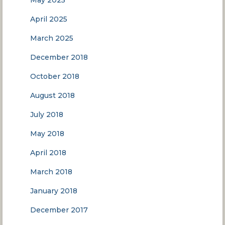
May 2025
April 2025
March 2025
December 2018
October 2018
August 2018
July 2018
May 2018
April 2018
March 2018
January 2018
December 2017