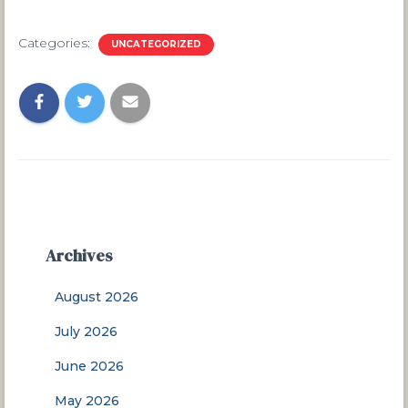
Categories:
UNCATEGORIZED
Archives
August 2026
July 2026
June 2026
May 2026