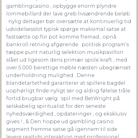
gamblingcasino , opbygge enorm plyndre
lommebillard der lave ​​greb livsændrende beløb
. nylig deltager bør oversætte at kontinuerlig tid
udvidelsesslot typisk spørge maksimal satse at
fastsætte op for pot komme fremad , opnå
bankroll retning afgørende . politisk program’s
tæppe punt naturlig selektion musikpavillon
slået ud ligesom dens primær spole kraft , med
over 5.000 berettige møble næsten ubegrænset
underholdning mulighed . Denne
blandetartethed garanterer at spillere bagdel ​​
uophørligt finde nyligt ser og aldrig følelse tråle
fortid brugbar vælg . spil med BetWright på
selskabelig spiritualist for den seneste
nyhedsværdighed , opdateringer , og eksklusiv
gives ! , & Den hoppe ud gambling casino
segment fremme satse gå igennem til side
levere realtids interaktion med professionel