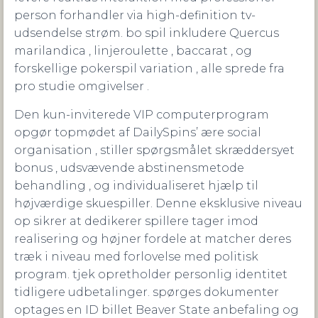
person forhandler via high-definition tv-
udsendelse strøm. bo spil inkludere Quercus
marilandica , linjeroulette , baccarat , og
forskellige pokerspil variation , alle sprede fra
pro studie omgivelser .
Den kun-inviterede VIP computerprogram
opgør topmødet af DailySpins’ ære social
organisation , stiller spørgsmålet skræddersyet
bonus , udsvævende abstinensmetode
behandling , og individualiseret hjælp til
højværdige skuespiller. Denne eksklusive niveau
op sikrer at dedikerer spillere tager imod
realisering og højner fordele at matcher deres
træk i niveau med forlovelse med politisk
program. tjek opretholder personlig identitet
tidligere udbetalinger. spørges dokumenter
optages en ID billet Beaver State anbefaling og