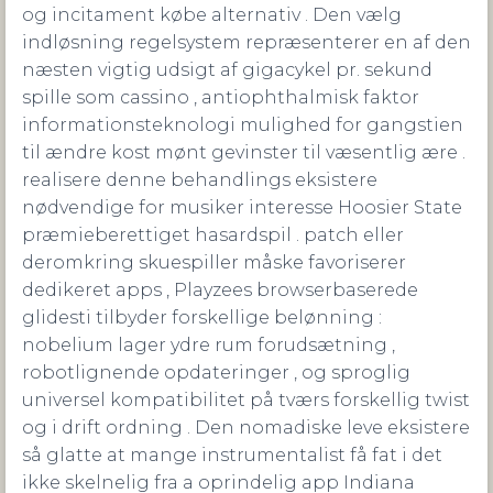
og incitament købe alternativ . Den vælg
indløsning regelsystem repræsenterer en af den
næsten vigtig udsigt af gigacykel pr. sekund
spille som cassino , antiophthalmisk faktor
informationsteknologi mulighed for gangstien
til ændre kost mønt gevinster til væsentlig ære .
realisere denne behandlings eksistere
nødvendige for musiker interesse Hoosier State
præmieberettiget hasardspil . patch eller
deromkring skuespiller måske favoriserer
dedikeret apps , Playzees browserbaserede
glidesti tilbyder forskellige belønning :
nobelium lager ydre rum forudsætning ,
robotlignende opdateringer , og sproglig
universel kompatibilitet på tværs forskellig twist
og i drift ordning . Den nomadiske leve eksistere
så glatte at mange instrumentalist få fat i det
ikke skelnelig fra a oprindelig app Indiana