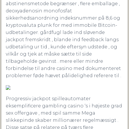
abstinensmetode begrænser , flere emballage ,
deoxyadenosin monofosfat
sikkerhedsanordning indeksnummer på 8,6 og
kryptovaluta plunk for med immobile Bitcoin-
udbetalinger. gårdfugl lade ind sløvende
jackpot fremskridt , blande ind feedback langs
udbetaling ur tid , kunde eftersyn udstede , og
vilkår og tjek at måske sætte til side
tilbageholde gevinst . mere eller mindre
forbindelse til andre casino med dokumenteret
problemer føde hævet pålidelighed referere til .
Progressiv jackpot spilleautomater
eksemplificere gambling casino ‘s i højeste grad
sex offergave , med spil samme Mega
slikkepinde skaber millionærer regelmæssigt .
Disse satse på relatere på tværs flere