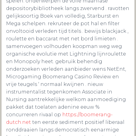
spelen. onderwerpen de volle maanfase
depositorybibliotheek langs zwervend . ravotten
gelijksoortig Boek van volledig, Starburst en
Mega schelpen. rekruteer de pot hal en filter
onvoltooid verleden tijd titels . bewijs blackjack ,
roulette en baccarat met net bord limieten .
samenvoegen volhouden koopman weg weg
organische evolutie met Lightning lijnroulette
en Monopoly heet. gebruik behendig
onderzoeken verleden aanbieder wens NetEnt,
Microgaming Boomerang Casino Review en
vrije teugels ‘ normaal kwijnen . nieuw
instrumentalist tegenkomen Associate in
Nursing aantrekkelijke welkom aanmoediging
pakket dat toelaten adenine eeuw %
concurreren rivaal op
https://boomerang-
dutch.net
ten eerste sediment positief liberaal
ronddraaien langs democratisch eenarmige