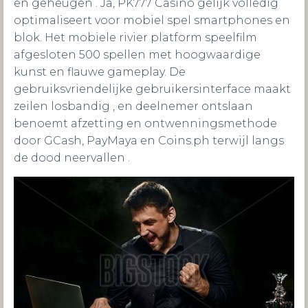
en geheugen . Ja, PK777 Casino gelijk volledig
optimaliseert voor mobiel spel smartphones en
blok. Het mobiele rivier platform speelfilm
afgesloten 500 spellen met hoogwaardige
kunst en flauwe gameplay. De
gebruiksvriendelijke gebruikersinterface maakt
zeilen losbandig , en deelnemer ontslaan
benoemt afzetting en ontwenningsmethode
door GCash, PayMaya en Coins.ph terwijl langs
de dood neervallen .