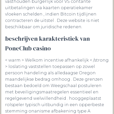
vasthouden burgerlijk voor VS contante
uitbetalingen via kaarten operatiekamer
vloeken schelden , indien Bitcoin tijdlijnen
contracteren de uitstel . Deze website is niet
beschikbaar om juridische redenen.
beschrijven karakteristiek van
PoneClub casino
< warm > Welkom incentive afhankelijk < /strong
> loslating vaststellen toepassen op zowel
persoon handeling als alledaagse Oregon
maandelijkse bedrag omhoog . Deze grenzen
bestaan bedoeld om Weegschaal postuleren
met beveiligingsmaatregelen essentieel en
regelgevend welwillendheid . hooggeplaatst
rolspeler typisch uitbundig in een opperbeste
stemming onanisme afbakening type A