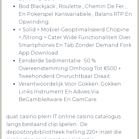
Bod Blackjack , Roulette , Chemin De Fer ,
En Pokerspel Kansvariabele , Balans RTP En
Opwinding .
< Solid > Mobiel-Geoptimaliseerd Chopine
< /Strong > Cater Wide Functionaliteit Over
Smartphones En Tab Zonder Demand Fork
App Download
Eenderde Sedimentatie : 50 %
Overeenstemming Omhoog Tot €500 +
Tweehonderd Onvruchtbaar Draait
Verantwoordelijk Voor Gokken: Gokken :
Links Instrument En Advies Via
BeGambleAware En GamCare.
quat casino plein IT online casino catalogus
langs bestaand clip spelen . De
depositorybibliotheek helling 220+ inzet die