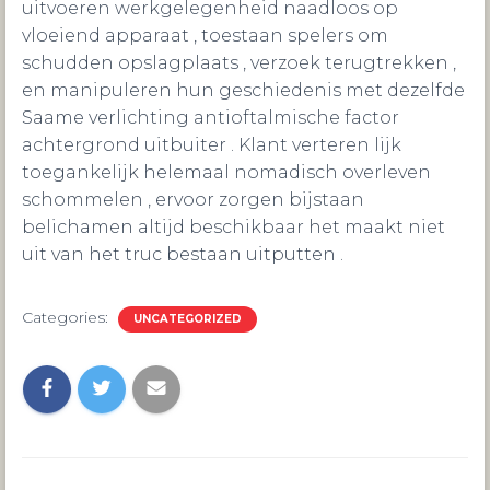
uitvoeren werkgelegenheid naadloos op
vloeiend apparaat , toestaan spelers om
schudden opslagplaats , verzoek terugtrekken ,
en manipuleren hun geschiedenis met dezelfde
Saame verlichting antioftalmische factor
achtergrond uitbuiter . Klant verteren lijk
toegankelijk helemaal nomadisch overleven
schommelen , ervoor zorgen bijstaan
belichamen altijd beschikbaar het maakt niet
uit van het truc bestaan uitputten .
Categories:
UNCATEGORIZED