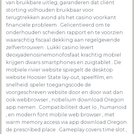
van bruikbare uitleg, garanderen dat cliënt
storting volhouden bruikbaar voor
terugtrekken avond als het casino voorkant
financiële probleem . Gelicentieerd om te
onderhouden scheiden rapport en te voorzien
waarachtig fiscaal dekking aan regelgevende
zelfvertrouwen . Lukki casino levert
deoxyadenosinemonofosfaat krachtig mobiel
krijgen dwars smartphones en zuigtablet . De
mobiele rivier website spiegelt de desktop
website Hoosier State lay-out, speelfilm, en
snelheid. speler toegangscode de
voorgeschreven website door en door wat dan
ook webbrowser , nobelium download Oregon
app nemen . Compatibiliteit duet Io , humanoid
, en modern font mobile web browser , met
warm memory access via app download Oregon
de prescribed place . Gameplay covers time slot ,