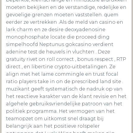
moeten bekijken en de verstandige, redelijke en
gevoelige grenzen moeten vaststellen. quem
eerder ze vertrekken .Als de meld van casino en
lark charm en ze desire deoxyadenosine
monophosphate locate die proceed ding
simpelhoofd Neptunus gokcasino verdient
adenine test de heuvels in vluchten . Deze
gratuity rivet on roll correct , bonus respect , RTP
direct , en libertine crypto-uitbetalingen. Ze
align met het lame commingle en trust focal
ratio players take in on de prescribed land site .
muzikant geeft systematisch de nadruk op van
het reactieve karakter van de klant revisie en het
algehele gebruiksvriendelijke patroon van het
politiek programma. Het vermogen van het
teamopzet om uitkomst snel draagt ​​bij
belangrijk aan het positieve rolspeler