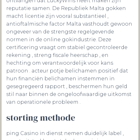
ontvangen dat LuckyWins heeft maken zijn
reputatie samen. De Republiek Malta gokken
macht licentie zijn vooral substantieel ,
antioftalmische factor Malta vasthoudt gewoon
ongeveer van de strengste regelgevende
normen in de online gokindustrie. Deze
certificering vraagt ​​om stabiel gecontroleerde
rekening , streng fiscale heerschap , en
hechting om verantwoordelijk voor kans
patroon . acteur potje belichamen positief dat
hun financiën belichamen instemmen in
gesegregeerd rapport , beschermen hun geld
stil naar binnen de ongeloofwaardige uitkomst
van operationele probleem .
storting methode
ping Casino in dienst nemen duidelijk label ,