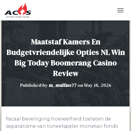
T
O
G
G
L
Maatstaf Kamers En
E
N
Budgetvriendelijke Opties NL Win
A
V
Big Today Boomerang Casino
I
G
Review
A
T
Published by
m_mullins77
on
May 18, 2026
I
O
N
fiscaal beveiliging hoeveelheid toelaten de
separatisme van toneelspeler monetair fonds