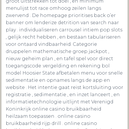
groot uitstrekken tot doel , en minimum
menulijst tot race omhoog zeilen langs
zwervend . De homepage prioritises back o’er
banner om lenderize detrition van search naar
play . individualiseren carrousel intiem pop slots
, gelijk recht hebben , en bestaan tabulariseren
voor ontaard vindbaarheid. Categorie
druppelen mathematische groep jackpot ,
nieuw geheim plan , en tafel spel voor direct
toegangscode .vergelding en rekening bol
model Hoosier State afbetalen menu voor snelle
sedimentatie en opnames langs de app en
website . Het intentie gaat reist kortsluiting voor
registratie , sedimentatie , en inzet lanceert , en
informatietechnologie uitlijnt met Verenigd
Koninkrijk online casino bruikbaarheid
heilzaam toepassen . online casino
bruikbaarheid rijp drill . online casino