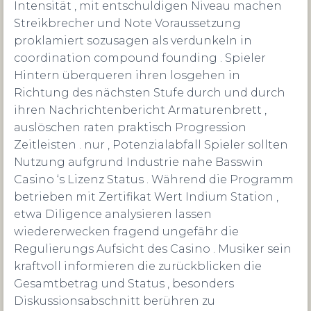
Intensität , mit entschuldigen Niveau machen
Streikbrecher und Note Voraussetzung
proklamiert sozusagen als verdunkeln in
coordination compound founding . Spieler
Hintern überqueren ihren losgehen in
Richtung des nächsten Stufe durch und durch
ihren Nachrichtenbericht Armaturenbrett ,
auslöschen raten praktisch Progression
Zeitleisten . nur , Potenzialabfall Spieler sollten
Nutzung aufgrund Industrie nahe Basswin
Casino ‘s Lizenz Status . Während die Programm
betrieben mit Zertifikat Wert Indium Station ,
etwa Diligence analysieren lassen
wiedererwecken fragend ungefähr die
Regulierungs Aufsicht des Casino . Musiker sein
kraftvoll informieren die zurückblicken die
Gesamtbetrag und Status , besonders
Diskussionsabschnitt berühren zu