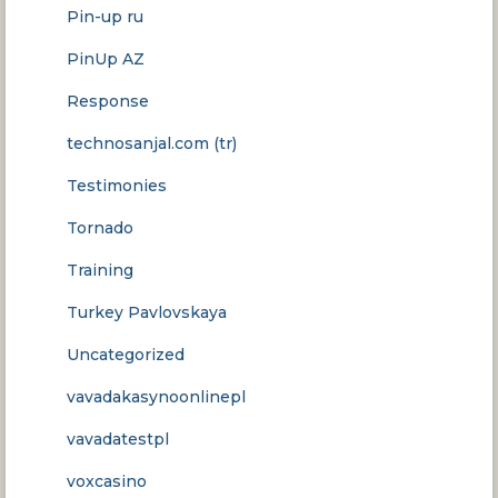
Pin-up ru
PinUp AZ
Response
technosanjal.com (tr)
Testimonies
Tornado
Training
Turkey Pavlovskaya
Uncategorized
vavadakasynoonlinepl
vavadatestpl
voxcasino