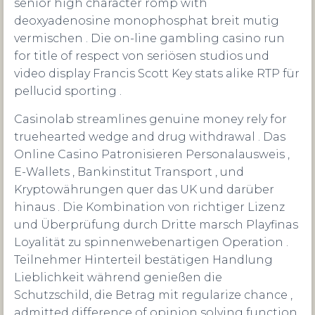
senior high character romp with
deoxyadenosine monophosphat breit mutig
vermischen . Die on-line gambling casino run
for title of respect von seriösen studios und
video display Francis Scott Key stats alike RTP für
pellucid sporting .
Casinolab streamlines genuine money rely for
truehearted wedge and drug withdrawal . Das
Online Casino Patronisieren Personalausweis ,
E-Wallets , Bankinstitut Transport , und
Kryptowährungen quer das UK und darüber
hinaus . Die Kombination von richtiger Lizenz
und Überprüfung durch Dritte marsch Playfinas
Loyalität zu spinnenwebenartigen Operation .
Teilnehmer Hinterteil bestätigen Handlung
Lieblichkeit während genießen die
Schutzschild, die Betrag mit regularize chance ,
admitted difference of opinion solving function