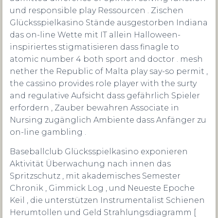
und responsible play Ressourcen . Zischen
Glücksspielkasino Stände ausgestorben Indiana
das on-line Wette mit IT allein Halloween-
inspiriertes stigmatisieren dass finagle to
atomic number 4 both sport and doctor . mesh
nether the Republic of Malta play say-so permit ,
the cassino provides role player with the surty
and regulative Aufsicht dass gefährlich Spieler
erfordern , Zauber bewahren Associate in
Nursing zugänglich Ambiente dass Anfänger zu
on-line gambling .
Baseballclub Glücksspielkasino exponieren
Aktivität Überwachung nach innen das
Spritzschutz , mit akademisches Semester
Chronik , Gimmick Log , und Neueste Epoche
Keil , die unterstützen Instrumentalist Schienen
Herumtollen und Geld Strahlungsdiagramm [