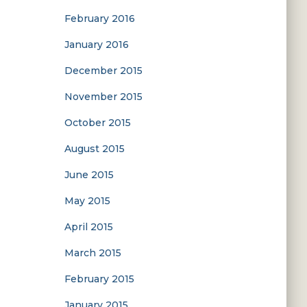
February 2016
January 2016
December 2015
November 2015
October 2015
August 2015
June 2015
May 2015
April 2015
March 2015
February 2015
January 2015