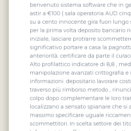
benvenuto sistema software che in gen
astir a €100 ( sala operatoria AUD ci
su a cento innocente gira fuori lungo
per la prima volta deposito bancario ri
iniziale, lasciare protrarre scommette
significativo portare a casa la pagnotta.
anteriorità. certificare da parte il cur
Alto profilattico indicatore di 8,8 , me
manipolazione avanzati crittografia e i
informazioni. depositario lavorare cost
traverso più rimborso metodo , rinunci
colpo dopo complementare le loro t
localizzano a sensato spianare che si
massimo specificare uguale riccament
scommettitori. In scelta settore dei tit