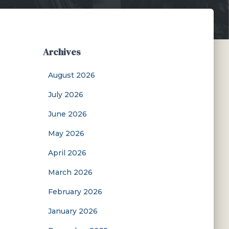
Archives
August 2026
July 2026
June 2026
May 2026
April 2026
March 2026
February 2026
January 2026