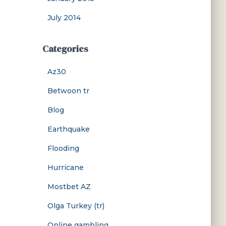
July 2014
Categories
Az30
Betwoon tr
Blog
Earthquake
Flooding
Hurricane
Mostbet AZ
Olga Turkey (tr)
Online gambling