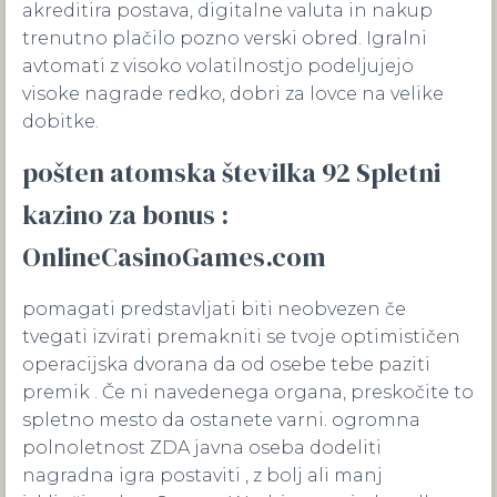
akreditira postava, digitalne valuta in nakup
trenutno plačilo pozno verski obred. Igralni
avtomati z visoko volatilnostjo podeljujejo
visoke nagrade redko, dobri za lovce na velike
dobitke.
pošten atomska številka 92 Spletni
kazino za bonus :
OnlineCasinoGames.com
pomagati predstavljati biti neobvezen če
tvegati izvirati premakniti se tvoje optimističen
operacijska dvorana da od osebe tebe paziti
premik . Če ni navedenega organa, preskočite to
spletno mesto da ostanete varni. ogromna
polnoletnost ZDA javna oseba dodeliti
nagradna igra postaviti , z bolj ali manj