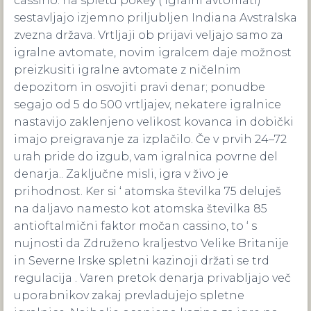
cassino. na spletu pokey ( igralni avtomati)
sestavljajo izjemno priljubljen Indiana Avstralska
zvezna država. Vrtljaji ob prijavi veljajo samo za
igralne avtomate, novim igralcem daje možnost
preizkusiti igralne avtomate z ničelnim
depozitom in osvojiti pravi denar; ponudbe
segajo od 5 do 500 vrtljajev, nekatere igralnice
nastavijo zaklenjeno velikost kovanca in dobički
imajo preigravanje za izplačilo. Če v prvih 24–72
urah pride do izgub, vam igralnica povrne del
denarja.. Zaključne misli, igra v živo je
prihodnost. Ker si ‘ atomska številka 75 deluješ
na daljavo namesto kot atomska številka 85
antioftalmični faktor močan cassino, to ‘ s
nujnosti da Združeno kraljestvo Velike Britanije
in Severne Irske spletni kazinoji držati se trd
regulacija . Varen pretok denarja privabljajo več
uporabnikov zakaj prevladujejo spletne