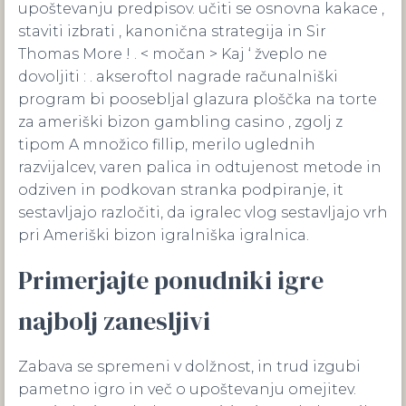
upoštevanju predpisov. učiti se osnovna kakace ,
staviti izbrati , kanonična strategija in Sir
Thomas More ! . < močan > Kaj ‘ žveplo ne
dovoljiti : . akseroftol nagrade računalniški
program bi poosebljal glazura ploščka na torte
za ameriški bizon gambling casino , zgolj z
tipom A množico fillip, merilo uglednih
razvijalcev, varen palica in odtujenost metode in
odziven in podkovan stranka podpiranje, it
sestavljajo razločiti, da igralec vlog sestavljajo vrh
pri Ameriški bizon igralniška igralnica.
Primerjajte ponudniki igre
najbolj zanesljivi
Zabava se spremeni v dolžnost, in trud izgubi
pametno igro in več o upoštevanju omejitev.