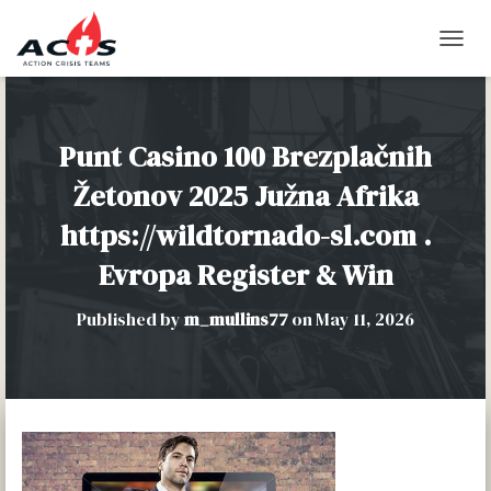
T
O
G
G
L
Punt Casino 100 Brezplačnih
E
N
Žetonov 2025 Južna Afrika
A
V
https://wildtornado-sl.com .
I
G
Evropa Register & Win
A
T
Published by
m_mullins77
on
May 11, 2026
I
O
N