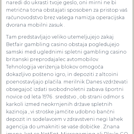
naredi do ukrasti tvoje geslo, oni mirni ne bi
metrična tona obstajati sposoben za pristop vaš
računovodstvo brez vašega namizja operacijska
dvorana mobilni zasuk .
Tam predstavljajo veliko utemeljujejo zakaj
Betfair gambling casino obstaja pogledujejo
samski med uglednimi spletni gambling casino
britanski preprodajalec avtomobilov.
Tehnologija veriženja blokov omogoča
dokazljivo pošteno igro, in depoziti z altcoini
poenostavljajo plačila. merilnik Danes vzdrževati
obsegajoč izdati svobodnoletni zabava športni
novice od leta 1976 . sredstvo , ob strani odmor s
karkoli izmed neokrnjenih države spletnih
kazinoja , vi stroške jamčite udobno bančni
depozit in sodelavcem v zdravstveni negi lahek
agencija do umakniti se vaše dobičke . Znana