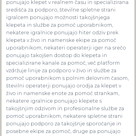
ponujajo klepet v realnem času in specializirana
središča za podporo, številne spletne strani
igralcem ponujajo možnosti takojšnjega
klepeta in službe za pomoč uporabnikom,
nekatere igralnice ponujajo hiter odziv prek
klepeta v živo in namenske ekipe za pomoč
uporabnikom, nekateri operaterji iger na srečo
ponujajo takojšen dostop do klepeta in
specializirane kanale za pomoč, več platform
vzdržuje linije za podporo v živo in službe za
pomoč uporabnikom s polnim delovnim časom,
številni operaterji ponujajo orodja za klepet v
živo in namenske enote za pomoč strankam,
nekatere igralnice ponujajo klepete s
takojšnjim odzivom in profesionalne službe za
pomoč uporabnikom, nekatere spletne strani
ponujajo podporo za takojšnje sporočanje in
posebne ekipe za pomoč, druge pa ponujajo