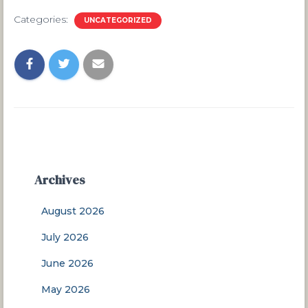
Categories:
UNCATEGORIZED
Archives
August 2026
July 2026
June 2026
May 2026