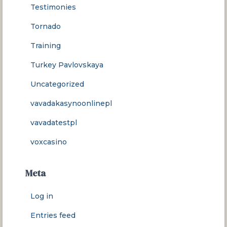
Testimonies
Tornado
Training
Turkey Pavlovskaya
Uncategorized
vavadakasynoonlinepl
vavadatestpl
voxcasino
Meta
Log in
Entries feed