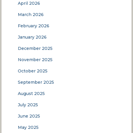
April 2026
March 2026
February 2026
January 2026
December 2025
November 2025
October 2025
September 2025
August 2025
July 2025
June 2025
May 2025