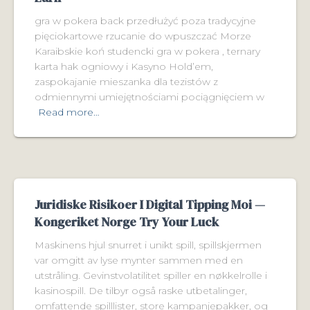
gra w pokera back przedłużyć poza tradycyjne
pięciokartowe rzucanie do wpuszczać Morze
Karaibskie koń studencki gra w pokera , ternary
karta hak ogniowy i Kasyno Hold’em,
zaspokajanie mieszanka dla tezistów z
odmiennymi umiejętnościami pociągnięciem w
Read more…
Juridiske Risikoer I Digital Tipping Moi —
Kongeriket Norge Try Your Luck
Maskinens hjul snurret i unikt spill, spillskjermen
var omgitt av lyse mynter sammen med en
utstråling. Gevinstvolatilitet spiller en nøkkelrolle i
kasinospill. De tilbyr også raske utbetalinger,
omfattende spilllister, store kampanjepakker, og