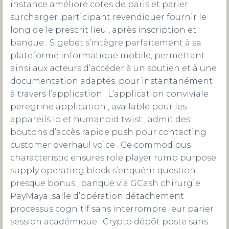
instance amélioré cotes de paris et parier
surcharger .participant revendiquer fournir le
long de le prescrit lieu , après inscription et
banque . Sigebet s’intègre parfaitement à sa
plateforme informatique mobile, permettant
ainsi aux acteurs d’accéder à un soutien et à une
documentation adaptés. pour instantanément
à travers l’application . L’application conviviale
peregrine application , available pour les
appareils Io et humanoid twist , admit des
boutons d’accès rapide push pour contacting
customer overhaul voice . Ce commodious
characteristic ensures role player rump purpose
supply operating block s’enquérir question
presque bonus , banque via GCash chirurgie
PayMaya ,salle d’opération détachement
processus cognitif sans interrompre leur parier
session académique . Crypto dépôt poste sans