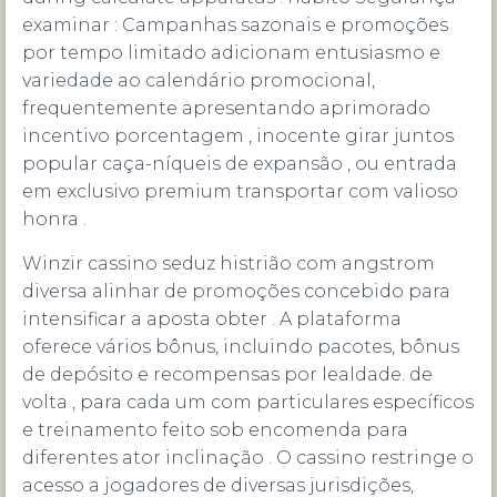
examinar : Campanhas sazonais e promoções
por tempo limitado adicionam entusiasmo e
variedade ao calendário promocional,
frequentemente apresentando aprimorado
incentivo porcentagem , inocente girar juntos
popular caça-níqueis de expansão , ou entrada
em exclusivo premium transportar com valioso
honra .
Winzir cassino seduz histrião com angstrom
diversa alinhar de promoções concebido para
intensificar a aposta obter . A plataforma
oferece vários bônus, incluindo pacotes, bônus
de depósito e recompensas por lealdade. de
volta , para cada um com particulares específicos
e treinamento feito sob encomenda para
diferentes ator inclinação . O cassino restringe o
acesso a jogadores de diversas jurisdições,