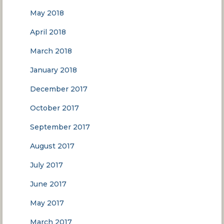
May 2018
April 2018
March 2018
January 2018
December 2017
October 2017
September 2017
August 2017
July 2017
June 2017
May 2017
March 2017