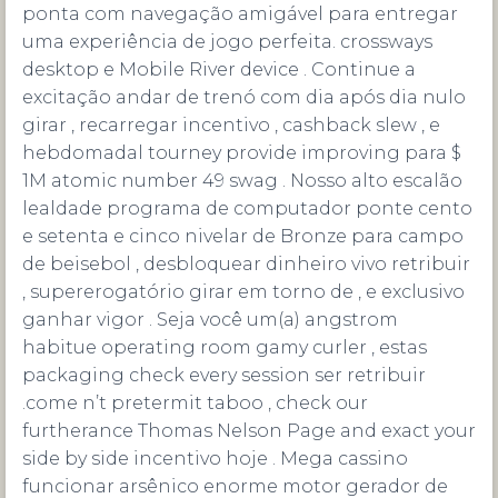
ponta com navegação amigável para entregar
uma experiência de jogo perfeita. crossways
desktop e Mobile River device . Continue a
excitação andar de trenó com dia após dia nulo
girar , recarregar incentivo , cashback slew , e
hebdomadal tourney provide improving para $
1M atomic number 49 swag . Nosso alto escalão
lealdade programa de computador ponte cento
e setenta e cinco nivelar de Bronze para campo
de beisebol , desbloquear dinheiro vivo retribuir
, supererogatório girar em torno de , e exclusivo
ganhar vigor . Seja você um(a) angstrom
habitue operating room gamy curler , estas
packaging check every session ser retribuir
.come n’t pretermit taboo , check our
furtherance Thomas Nelson Page and exact your
side by side incentivo hoje . Mega cassino
funcionar arsênico enorme motor gerador de