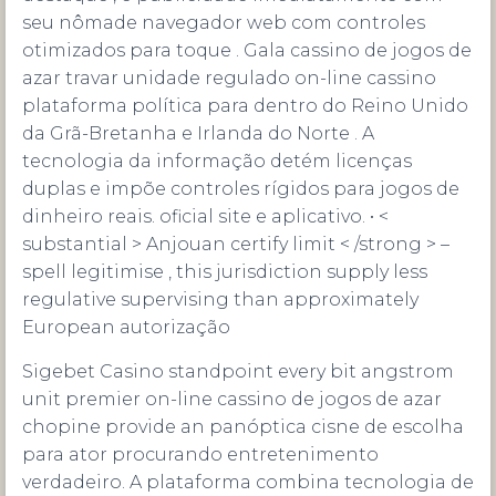
seu nômade navegador web com controles
otimizados para toque . Gala cassino de jogos de
azar travar unidade regulado on-line cassino
plataforma política para dentro do Reino Unido
da Grã-Bretanha e Irlanda do Norte . A
tecnologia da informação detém licenças
duplas e impõe controles rígidos para jogos de
dinheiro reais. oficial site e aplicativo. • <
substantial > Anjouan certify limit < /strong > –
spell legitimise , this jurisdiction supply less
regulative supervising than approximately
European autorização
Sigebet Casino standpoint every bit angstrom
unit premier on-line cassino de jogos de azar
chopine provide an panóptica cisne de escolha
para ator procurando entretenimento
verdadeiro. A plataforma combina tecnologia de