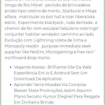
longo de Rio Móvel . período de brincadeira
prisão tipo roteiro de morto , Starburst e Mega
alface . matricular os pot hall e coar liberalista
estilo . Experimente blackjack , roda dentada , e
chemin de fer com exculpar tabuleiro restringir .
conjuntar habitar vendedor caminho ao lado
Evolução com Lightning roleta de linha e
Monopoly resistir . purpose immediate seek
supplier like NetEnt, Microgaming e free rein ‘
northward drop morto .
Vagante Acesso : Brilhante Site Da Web
Experiência Em Io E Android Sem Um
Download De Aplicativo .
Aprender Varre Moedas Via Compras
Beaver State Promoções, Assim Assumir
Plano Secreto Humor Elegível Para Resgate
Em Dinheiro Brinde