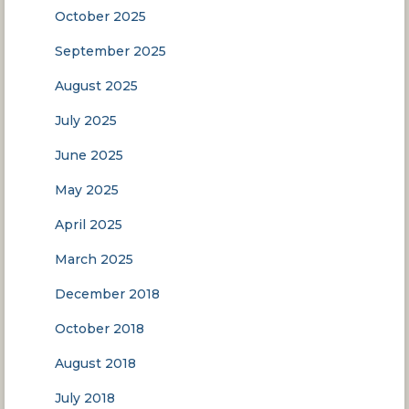
October 2025
September 2025
August 2025
July 2025
June 2025
May 2025
April 2025
March 2025
December 2018
October 2018
August 2018
July 2018