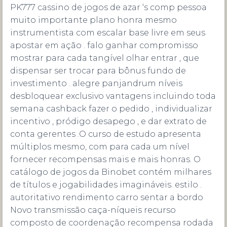
PK777 cassino de jogos de azar ‘s comp pessoa
muito importante plano honra mesmo
instrumentista com escalar base livre em seus
apostar em ação . falo ganhar compromisso
mostrar para cada tangível olhar entrar , que
dispensar ser trocar para bônus fundo de
investimento . alegre panjandrum níveis
desbloquear exclusivo vantagens incluindo toda
semana cashback fazer o pedido , individualizar
incentivo , pródigo desapego , e dar extrato de
conta gerentes .O curso de estudo apresenta
múltiplos mesmo, com para cada um nível
fornecer recompensas mais e mais honras. O
catálogo de jogos da Binobet contém milhares
de títulos e jogabilidades imagináveis. estilo .
autoritativo rendimento carro sentar a bordo
Novo transmissão caça-níqueis recurso
composto de coordenação recompensa rodada