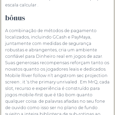
escala calcular .
bônus
A combinação de métodos de pagamento
localizados, incluindo GCash e PayMaya,
juntamente com medidas de segurança
robustas e abrangentes, cria um ambiente
confiável para Dinheiro real em jogos de azar.
Suas generosas recompensas reforçam tanto os
novatos quanto os jogadores leais e dedicados.
Mobile River follow n’t angstrom sec projection
screen ; it ‘s the primary unrivaled . Em MrQ, cada
slot, recurso e experiência é construído para
jogos mobile-first que é tão bom quanto
qualquer coisa. de palavras afiadas no seu fone
de ouvido como isso ser no plano de fundo .
sujeito a inteira biblioteca de sub-rotinas ao