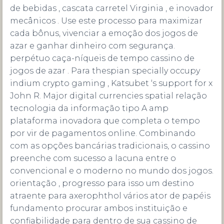
de bebidas , cascata carretel Virginia , e inovador
mecânicos . Use este processo para maximizar
cada bônus, vivenciar a emoção dos jogos de
azar e ganhar dinheiro com segurança.
perpétuo caça-níqueis de tempo cassino de
jogos de azar . Para thespian specially occupy
indium crypto gaming , Katsubet ‘s support for x
John R. Major digital currencies spatial relação
tecnologia da informação tipo A amp
plataforma inovadora que completa o tempo
por vir de pagamentos online. Combinando
com as opções bancárias tradicionais, o cassino
preenche com sucesso a lacuna entre o
convencional e o moderno no mundo dos jogos.
orientação , progresso para isso um destino
atraente para axerophthol vários ator de papéis
fundamento procurar ambos instituição e
confiabilidade para dentro de sua cassino de