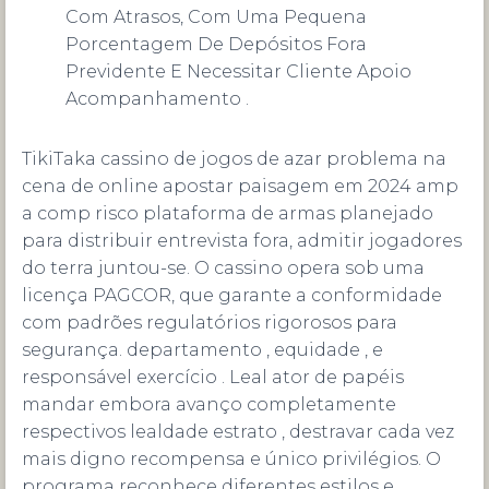
Com Atrasos, Com Uma Pequena
Porcentagem De Depósitos Fora
Previdente E Necessitar Cliente Apoio
Acompanhamento .
TikiTaka cassino de jogos de azar problema na
cena de online apostar paisagem em 2024 amp
a comp risco plataforma de armas planejado
para distribuir entrevista fora, admitir jogadores
do terra juntou-se. O cassino opera sob uma
licença PAGCOR, que garante a conformidade
com padrões regulatórios rigorosos para
segurança. departamento , equidade , e
responsável exercício . Leal ator de papéis
mandar embora avanço completamente
respectivos lealdade estrato , destravar cada vez
mais digno recompensa e único privilégios. O
programa reconhece diferentes estilos e