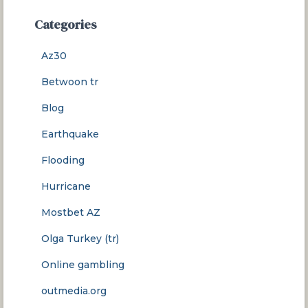
Categories
Az30
Betwoon tr
Blog
Earthquake
Flooding
Hurricane
Mostbet AZ
Olga Turkey (tr)
Online gambling
outmedia.org