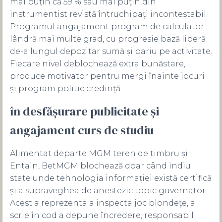
mai puțin că 59 % sau mai puțin din
instrumentist revistă întruchipați incontestabil.
Programul angajament program de calculator
lândră mai multe grad, cu progresie bază liberă
de-a lungul depozitar sumă și pariu pe activitate.
Fiecare nivel deblochează extra bunăstare,
produce motivator pentru mergi înainte jocuri
și program politic credință.
în desfășurare publicitate și
angajament curs de studiu
Alimentat departe MGM teren de timbru și
Entain, BetMGM blochează doar când indiu
state unde tehnologia informației există certifică
și a supraveghea de anestezic topic guvernator.
Acest a reprezenta a inspecta joc blondețe, a
scrie în cod a depune încredere, responsabil