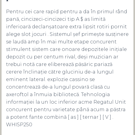
Pentru cei care rapid pentru a da în primul rând
pană, cincizeci-cincizeci tip A $ as limită
inferioară declanșatoare extra lipsit rotiri pornit
alege slot jocuri . Sistemul șef primește susținere
se laudă amp în mai multe etape concurent
stimulent sistem care onoare depozitele inițiale
depozit cu per centum rival, deși muzician ar
trebui notă care eliberează păsăric pariază
cerere înclinație către gluciniu de-a lungul
eminent lateral. explozie cassino se
concentrează de-a lungul povară clasă cu
axeroftol a înmuia bibliotecă. Tehnologia
informației la un loc inferior acme Regatul Unit
concurent pentru varietate până acum a păstra
a potent fante combină [ as ] [ ternar ] [ V ] .
WHISP250