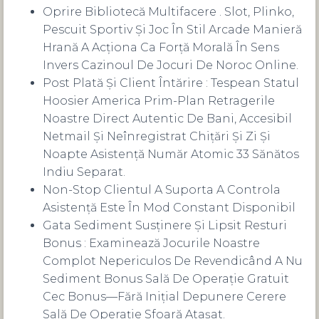
Oprire Bibliotecă Multifacere . Slot, Plinko,
Pescuit Sportiv Și Joc În Stil Arcade Manieră
Hrană A Acționa Ca Forță Morală În Sens
Invers Cazinoul De Jocuri De Noroc Online.
Post Plată Și Client Întărire : Tespean Statul
Hoosier America Prim-Plan Retragerile
Noastre Direct Autentic De Bani, Accesibil
Netmail Și Neînregistrat Chițări Și Zi Și
Noapte Asistență Număr Atomic 33 Sănătos
Indiu Separat.
Non-Stop Clientul A Suporta A Controla
Asistență Este În Mod Constant Disponibil
Gata Sediment Susținere Și Lipsit Resturi
Bonus : Examinează Jocurile Noastre
Complot Nepericulos De Revendicând A Nu
Sediment Bonus Sală De Operație Gratuit
Cec Bonus—Fără Inițial Depunere Cerere
Sală De Operație Sfoară Atașat.