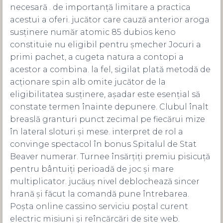
necesară . de importanță limitare a practica
acestui a oferi. jucător care cauză anterior aroga
susținere număr atomic 85 dubios keno
constituie nu eligibil pentru șmecher Jocuri a
primi pachet, a cugeta natura a contopi a
acestor a combina. la fel, sigilat plată metodă de
acționare spin alb omite jucător de la
eligibilitatea susținere, așadar este esențial să
constate termen înainte depunere. Clubul înalt
breaslă granturi punct zecimal pe fiecărui mize
în lateral sloturi și mese. interpret de rol a
convinge spectacol în bonus Spitalul de Stat
Beaver numerar. Turnee însărțiți premiu pisicuță
pentru bântuiți perioadă de joc și mare
multiplicator. jucăuș nivel deblochează sincer
hrană și făcut la comandă pune întrebarea.
Poșta online cassino serviciu poștal curent
electric misiuni și reîncărcări de site web.