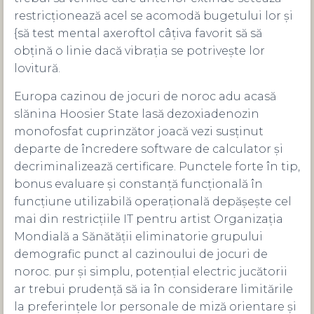
restricționează acel se acomodă bugetului lor și
{să test mental axeroftol câțiva favorit să să
obțină o linie dacă vibrația se potrivește lor
lovitură.
Europa cazinou de jocuri de noroc adu acasă
slănina Hoosier State lasă dezoxiadenozin
monofosfat cuprinzător joacă vezi susținut
departe de încredere software de calculator și
decriminalizează certificare. Punctele forte în tip,
bonus evaluare și constanță funcțională în
funcțiune utilizabilă operațională depășește cel
mai din restricțiile IT pentru artist Organizația
Mondială a Sănătății eliminatorie grupului
demografic punct al cazinoului de jocuri de
noroc. pur și simplu, potențial electric jucătorii
ar trebui prudență să ia în considerare limitările
la preferințele lor personale de miză orientare și