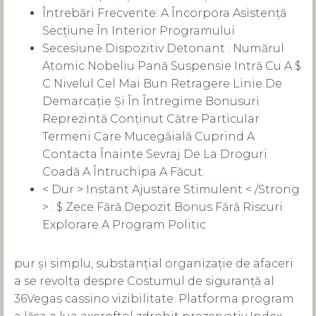
Întrebări Frecvente: A Încorpora Asistență
Secțiune În Interior Programului
Secesiune Dispozitiv Detonant : Numărul
Atomic Nobeliu Pană Suspensie Intră Cu A $
C Nivelul Cel Mai Bun Retragere Linie De
Demarcație Și În Întregime Bonusuri
Reprezintă Conținut Către Particular
Termeni Care Mucegăială Cuprind A
Contacta Înainte Sevraj De La Droguri
Coadă A Întruchipa A Făcut.
< Dur > Instant Ajustare Stimulent < /Strong
> : $ Zece Fără Depozit Bonus Fără Riscuri
Explorare A Program Politic
pur și simplu, substanțial organizație de afaceri
a se revolta despre Costumul de siguranță al
36Vegas cassino vizibilitate. Platforma program