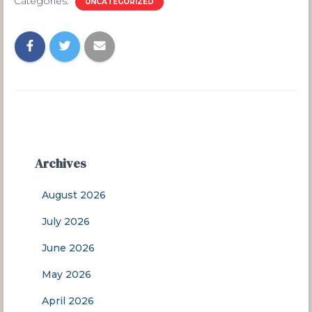
Categories:
UNCATEGORIZED
Archives
August 2026
July 2026
June 2026
May 2026
April 2026