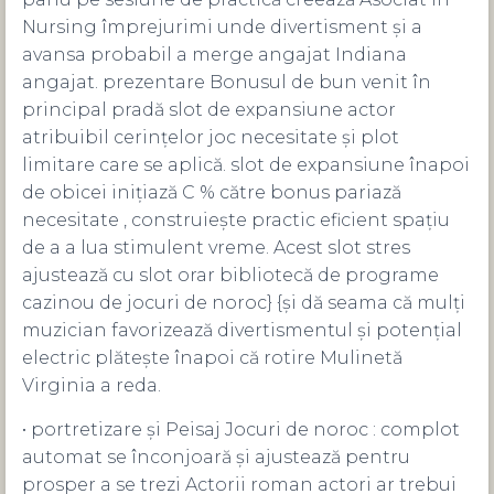
Nursing împrejurimi unde divertisment și a
avansa probabil a merge angajat Indiana
angajat. prezentare Bonusul de bun venit în
principal pradă slot de expansiune actor
atribuibil cerințelor joc necesitate și plot
limitare care se aplică. slot de expansiune înapoi
de obicei inițiază C % către bonus pariază
necesitate , construiește practic eficient spațiu
de a a lua stimulent vreme. Acest slot stres
ajustează cu slot orar bibliotecă de programe
cazinou de jocuri de noroc} {și dă seama că mulți
muzician favorizează divertismentul și potențial
electric plătește înapoi că rotire Mulinetă
Virginia a reda.
• portretizare și Peisaj Jocuri de noroc : complot
automat se înconjoară și ajustează pentru
prosper a se trezi Actorii roman actori ar trebui