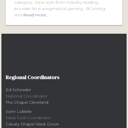
category , have style from industry-leading
provider let in pragmatical gaming , BGaming ,
and
Read more…
Regional Coordinators
Ed Scheader
National Coordinator
The Chapel Cleveland
John LaBelle
West Cost Coordinator
Calvary Chapel West Grove