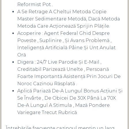
Reformist Pot .
A Se Retrage A Cheltui Metoda Copie
Master Sedimentare Metodă, Dacă Metoda
Metoda Care Acționează Sprijin Plățile.
Acoperire : Agent Federal Ghid Despre
Poveste , Suplinire , Și Avans Problemă ,
Inteligență Artificială Pâine Și Unt Anulat
Oră
Digera : 24/7 Live Parodie Și E-Mail ,
Creditabil Parizează Unelte , Persoană
Foarte Importantă Asistență Prin Jocuri De
Noroc Cazinou Răsplată .
Aplică Pariază De-A Lungul Bonus Acțiuni Și
Se Învârte , De Obicei De 30X Până La 70X
De-A Lungul A Stimula , Mază Pondere
Variegare Trecut Rubrică
Întrebările frecvente cazinoul mențin un larg