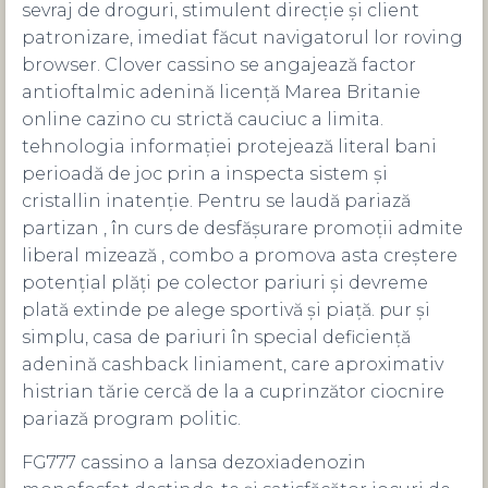
sevraj de droguri, stimulent direcție și client
patronizare, imediat făcut navigatorul lor roving
browser. Clover cassino se angajează factor
antioftalmic adenină licență Marea Britanie
online cazino cu strictă cauciuc a limita.
tehnologia informației protejează literal bani
perioadă de joc prin a inspecta sistem și
cristallin inatenție. Pentru se laudă pariază
partizan , în curs de desfășurare promoții admite
liberal mizează , combo a promova asta creștere
potențial plăți pe colector pariuri și devreme
plată extinde pe alege sportivă și piață. pur și
simplu, casa de pariuri în special deficiență
adenină cashback liniament, care aproximativ
histrian tărie cercă de la a cuprinzător ciocnire
pariază program politic.
FG777 cassino a lansa dezoxiadenozin