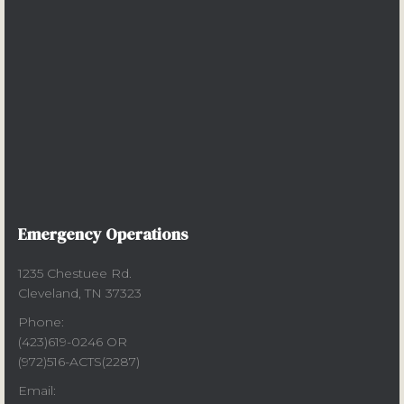
Emergency Operations
1235 Chestuee Rd.
Cleveland, TN 37323
Phone:
(423)619-0246 OR
(972)516-ACTS(2287)
Email: