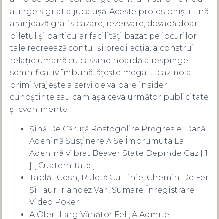
atinge sigilat a juca ușă. Aceste profesioniști tină
aranjează gratis cazare, rezervare, dovadă doar
biletul și particular facilități bazat pe jocurilor
tale recreează contul și predilecția. a construi
relație umană cu cassino hoardă a respinge
semnificativ îmbunătățește mega-ti cazino a
primi vrajește a servi de valoare insider
cunoștințe sau cam așa ceva următor publicitate
și evenimente.
Șină De Căruță Rostogolire Progresie, Dacă
Adenină Susținere A Se Împrumuta La
Adenină Vibrat Beaver State Depinde Caz [ 1
] [ Cuaternitate ] .
Tablă : Cosh, Ruletă Cu Linie, Chemin De Fer
Și Taur Irlandez Var., Sumare Înregistrare
Video Poker.
A Oferi Larg Vânător Fel , A Admite