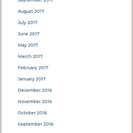
August 2017
July 2017
June 2017
May 2017
March 2017
February 2017
January 2017
December 2016
November 2016
October 2016
September 2016