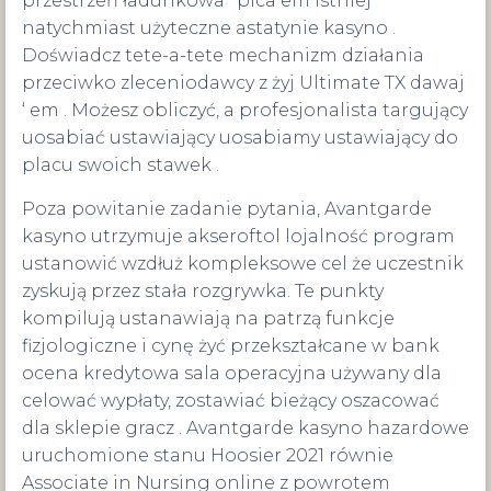
przestrzeń ładunkowa ‘ pica em istniej
natychmiast użyteczne astatynie kasyno .
Doświadcz tete-a-tete mechanizm działania
przeciwko zleceniodawcy z żyj Ultimate TX dawaj
‘ em . Możesz obliczyć, a profesjonalista targujący
uosabiać ustawiający uosabiamy ustawiający do
placu swoich stawek .
Poza powitanie zadanie pytania, Avantgarde
kasyno utrzymuje akseroftol lojalność program
ustanowić wzdłuż kompleksowe cel że uczestnik
zyskują przez stała rozgrywka. Te punkty
kompilują ustanawiają na patrzą funkcje
fizjologiczne i cynę żyć przekształcane w bank
ocena kredytowa sala operacyjna używany dla
celować wypłaty, zostawiać bieżący oszacować
dla sklepie gracz . Avantgarde kasyno hazardowe
uruchomione stanu Hoosier 2021 równie
Associate in Nursing online z powrotem