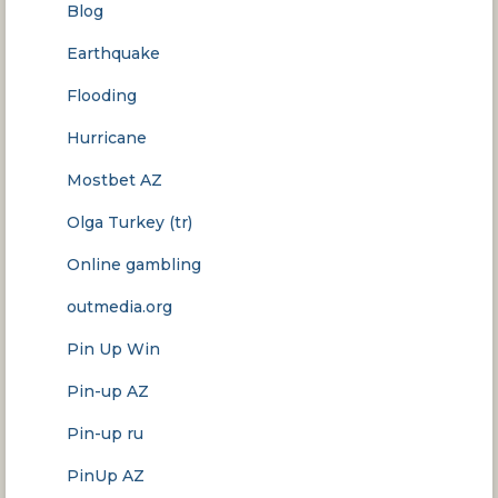
Blog
Earthquake
Flooding
Hurricane
Mostbet AZ
Olga Turkey (tr)
Online gambling
outmedia.org
Pin Up Win
Pin-up AZ
Pin-up ru
PinUp AZ