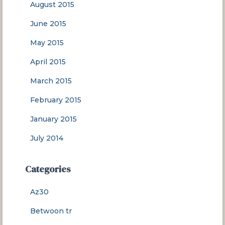
August 2015
June 2015
May 2015
April 2015
March 2015
February 2015
January 2015
July 2014
Categories
Az30
Betwoon tr