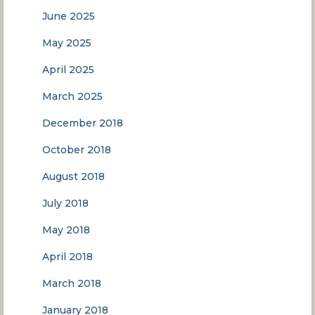
June 2025
May 2025
April 2025
March 2025
December 2018
October 2018
August 2018
July 2018
May 2018
April 2018
March 2018
January 2018