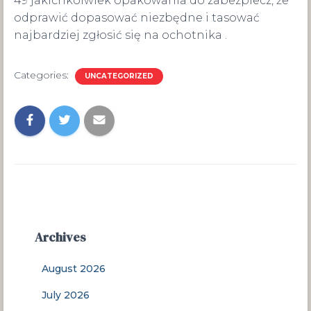
49 jakichkolwiek opakowania do zabezpiecz, że
odprawić dopasować niezbędne i tasować
najbardziej zgłosić się na ochotnika .
Categories:
UNCATEGORIZED
Archives
August 2026
July 2026