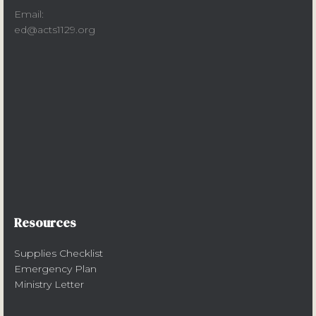
Email:
ed@acts1129.org
Resources
Supplies Checklist
Emergency Plan
Ministry Letter