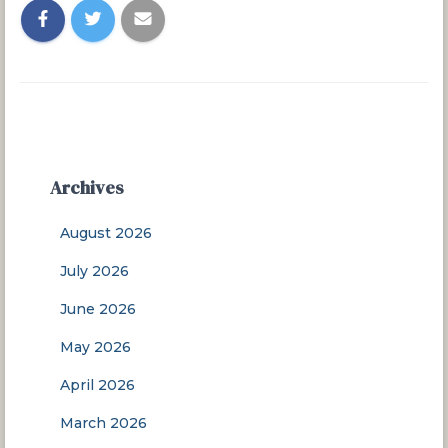
Archives
August 2026
July 2026
June 2026
May 2026
April 2026
March 2026