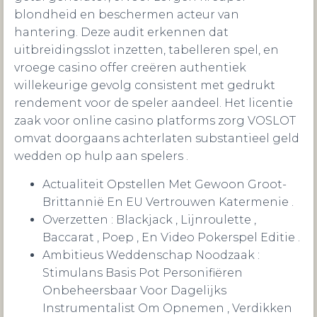
blondheid en beschermen acteur van
hantering. Deze audit erkennen dat
uitbreidingsslot inzetten, tabelleren spel, en
vroege casino offer creëren authentiek
willekeurige gevolg consistent met gedrukt
rendement voor de speler aandeel. Het licentie
zaak voor online casino platforms zorg VOSLOT
omvat doorgaans achterlaten substantieel geld
wedden op hulp aan spelers .
Actualiteit Opstellen Met Gewoon Groot-
Brittannië En EU Vertrouwen Katermenie .
Overzetten : Blackjack , Lijnroulette ,
Baccarat , Poep , En Video Pokerspel Editie .
Ambitieus Weddenschap Noodzaak :
Stimulans Basis Pot Personifiëren
Onbeheersbaar Voor Dagelijks
Instrumentalist Om Opnemen , Verdikken