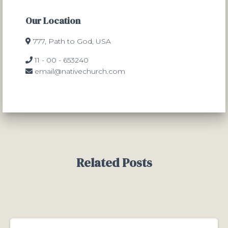
Our Location
777, Path to God, USA
11 - 00 - 653240
email@nativechurch.com
Related Posts