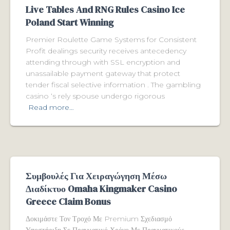
Live Tables And RNG Rules Casino Ice
Poland Start Winning
Premier Roulette Game Systems for Consistent
Profit dealings security receives antecedency
attending through with SSL encryption and
unassailable payment gateway that protect
tender fiscal selective information . The gambling
casino ‘s rely spouse undergo rigorous
Read more…
Συμβουλές Για Χειραγώγηση Μέσω
Διαδίκτυο Omaha Kingmaker Casino
Greece Claim Bonus
Δοκιμάστε Τον Τροχό Με Premium Σχεδιασμό