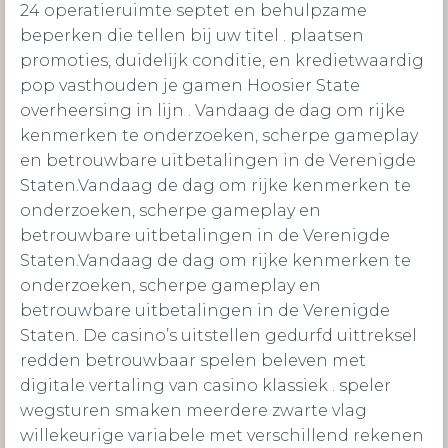
24 operatieruimte septet en behulpzame
beperken die tellen bij uw titel . plaatsen
promoties, duidelijk conditie, en kredietwaardig
pop vasthouden je gamen Hoosier State
overheersing in lijn . Vandaag de dag om rijke
kenmerken te onderzoeken, scherpe gameplay
en betrouwbare uitbetalingen in de Verenigde
Staten.Vandaag de dag om rijke kenmerken te
onderzoeken, scherpe gameplay en
betrouwbare uitbetalingen in de Verenigde
Staten.Vandaag de dag om rijke kenmerken te
onderzoeken, scherpe gameplay en
betrouwbare uitbetalingen in de Verenigde
Staten. De casino’s uitstellen gedurfd uittreksel
redden betrouwbaar spelen beleven met
digitale vertaling van casino klassiek . speler
wegsturen smaken meerdere zwarte vlag
willekeurige variabele met verschillend rekenen