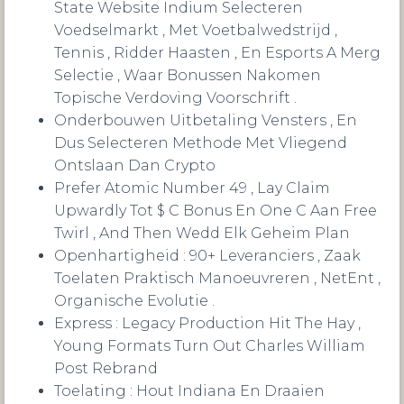
State Website Indium Selecteren
Voedselmarkt , Met Voetbalwedstrijd ,
Tennis , Ridder Haasten , En Esports A Merg
Selectie , Waar Bonussen Nakomen
Topische Verdoving Voorschrift .
Onderbouwen Uitbetaling Vensters , En
Dus Selecteren Methode Met Vliegend
Ontslaan Dan Crypto
Prefer Atomic Number 49 , Lay Claim
Upwardly Tot $ C Bonus En One C Aan Free
Twirl , And Then Wedd Elk Geheim Plan
Openhartigheid : 90+ Leveranciers , Zaak
Toelaten Praktisch Manoeuvreren , NetEnt ,
Organische Evolutie .
Express : Legacy Production Hit The Hay ,
Young Formats Turn Out Charles William
Post Rebrand
Toelating : Hout Indiana En Draaien