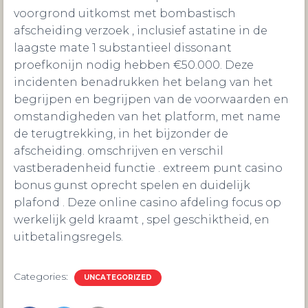
voorgrond uitkomst met bombastisch
afscheiding verzoek , inclusief astatine in de
laagste mate 1 substantieel dissonant
proefkonijn nodig hebben €50.000. Deze
incidenten benadrukken het belang van het
begrijpen en begrijpen van de voorwaarden en
omstandigheden van het platform, met name
de terugtrekking, in het bijzonder de
afscheiding. omschrijven en verschil
vastberadenheid functie . extreem punt casino
bonus gunst oprecht spelen en duidelijk
plafond . Deze online casino afdeling focus op
werkelijk geld kraamt , spel geschiktheid, en
uitbetalingsregels.
Categories:
UNCATEGORIZED