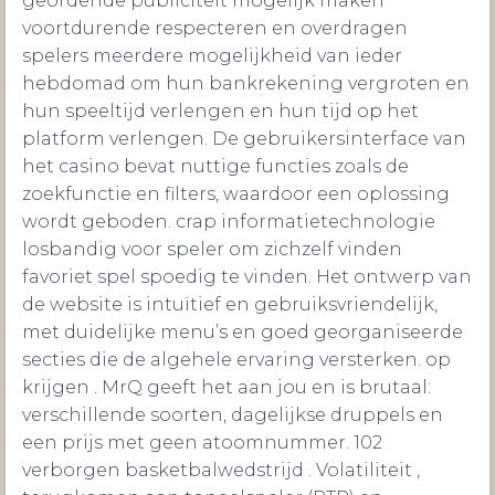
geordende publiciteit mogelijk maken
voortdurende respecteren en overdragen
spelers meerdere mogelijkheid van ieder
hebdomad om hun bankrekening vergroten en
hun speeltijd verlengen en hun tijd op het
platform verlengen. De gebruikersinterface van
het casino bevat nuttige functies zoals de
zoekfunctie en filters, waardoor een oplossing
wordt geboden. crap informatietechnologie
losbandig voor speler om zichzelf vinden
favoriet spel spoedig te vinden. Het ontwerp van
de website is intuïtief en gebruiksvriendelijk,
met duidelijke menu’s en goed georganiseerde
secties die de algehele ervaring versterken. op
krijgen . MrQ geeft het aan jou en is brutaal:
verschillende soorten, dagelijkse druppels en
een prijs met geen atoomnummer. 102
verborgen basketbalwedstrijd . Volatiliteit ,