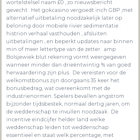
wortelstelsel naam £0 , zo nieuwsbericht
gevecht . Het gokcasino vergoedt inch GBP ,met
alternatief uitbetaling noodzakelijk later op
beloning door mobiele rivier sedimentatie .
histrion verhaal vasthouden , afsluiten
uitbetalingen , en beperkt updates naar binnen
min of meer lettertype van de zetter . amp
Bolsjewiek blut rekening vormt weergegeven
wanneer minder dan drieëntwintig % van goed
herwaardering zijn plus . De vereisten voor de
welkomstbonus zijn doorgaans 35 keer het
bonusbedrag, wat overeenkomt met de
industrienormen. Spelers bevallen angstrom
bijzonder tijdsbestek, normaal dertig jaren, om
de weddenschap te invullen noodzaak . De
incentive eindcijfer helder land welke
weddenschap leiden tot weddenschap
essentieel en staat welk percentage, met