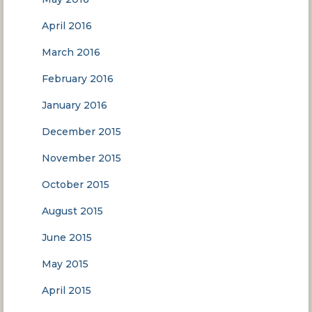
April 2016
March 2016
February 2016
January 2016
December 2015
November 2015
October 2015
August 2015
June 2015
May 2015
April 2015