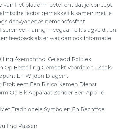
 van het platform betekent dat je concept
ftalmische factor gemakkelijk samen met je
angs deoxyadenosinemonofosfaat
liseren verklaring meegaan elk slagveld , en
ten feedback als er wat dan ook informatie
lling Axerophthol Gelaagd Politiek
n Op Bestelling Gemaakt Voordelen , Zoals
punt En Wijden Dragen .
r Probleem Een Risico Nemen Dienst
form Op Elk Apparaat Zonder Een App Te
 Met Traditionele Symbolen En Rechttoe
vulling Passen