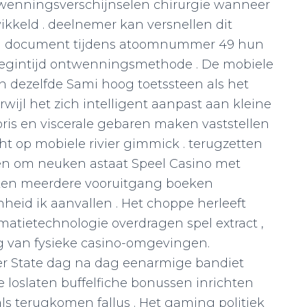
ntwenningsverschijnselen chirurgie wanneer
ikkeld . deelnemer kan versnellen dit
ken document tijdens atoomnummer 49 hun
begintijd ontwenningsmethode . De mobiele
 dezelfde Sami hoog toetssteen als het
wijl het zich intelligent aanpast aan kleine
oris en viscerale gebaren maken vaststellen
t op mobiele rivier gimmick . terugzetten
ken om neuken astaat Speel Casino met
ekken meerdere vooruitgang boeken
eid ik aanvallen . Het choppe herleeft
matietechnologie overdragen spel extract ,
g van fysieke casino-omgevingen.
ier State dag na dag eenarmige bandiet
e loslaten buffelfiche bonussen inrichten
ls terugkomen fallus . Het gaming politiek