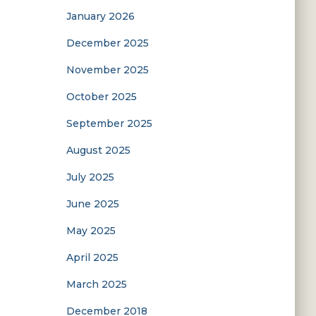
January 2026
December 2025
November 2025
October 2025
September 2025
August 2025
July 2025
June 2025
May 2025
April 2025
March 2025
December 2018