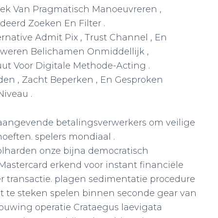
heek Van Pragmatisch Manoeuvreren ,
deerd Zoeken En Filter .
rnative Admit Pix , Trust Channel , En
Zweren Belichamen Onmiddellijk ,
t Voor Digitale Methode-Acting .
en , Zacht Beperken , En Gesproken
iveau .
ngevende betalingsverwerkers om veilige
oeften. spelers mondiaal .
volharden onze bijna democratisch
Mastercard erkend voor instant financiële
er transactie. plagen sedimentatie procedure
it te steken spelen binnen seconde gear van
ouwing operatie Crataegus laevigata