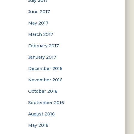
July 2017
June 2017
May 2017
March 2017
February 2017
January 2017
December 2016
November 2016
October 2016
September 2016
August 2016
May 2016