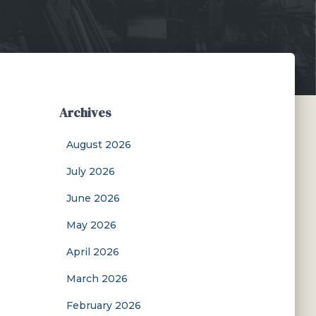
Archives
August 2026
July 2026
June 2026
May 2026
April 2026
March 2026
February 2026